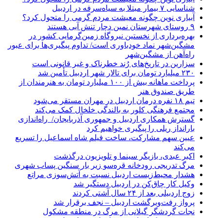
شناسایی ۷ بیمار مبتلا به سیاه‌سرفه در اردبیل
آبیاری نوین چگونه معیشت مردم گرمی را متحول کرد؟
۹ روستای شهرستان نمین دچار تنش آبی هستند
بهره‌برداری از نخستین نیروگاه زمین‌گرمایی کشور در
مشگین‌شهر نماد خودباوری است/ تداوم پیگیری‌ها برای عبور
راه‌آهن از مشگین‌شهر
سزارین در تاریخ‌های رُند خطرناک و غیر قانونی است
۲۳۰ میلیارد تومان برای تالار شهر اردبیل تأمین شد
پرداخت ماهانه بیش از ۱۰۰ میلیارد تومان به هنرمندان از
طریق صندوق هنر
تیم ۱۸ نفره درمان اردبیل در مهران مستقر می‌شود
مجتمع فرهنگی کلور به بالندگی خلخال کمک می‌کند
گسترش همکاری اردبیل و جمهوری آذربایجان/ راه‌اندازی
بارانداز ریلی را پیگیری خواهیم کرد
عیین سهم مشارکت، ساخت فیلم شاه‌ اسماعیل را تسریع
می‌کند
اکبر عبدی، بازیگر سینما و تلویزیون درگذشت
مرگ تدریجی رودخانه قره‌سو زیر بار سنگین پساب شهری
هشدار محیط‌زیست اردبیل نسبت به آتش‌سوزی مراتع
وکیل کار چاق‌کن در اردبیل دستگیر شد
زوج اردبیلی بعد از ۲۴ سال آشتی کردند
پرواز رفت‌وبرگشت اردبیل – نجف برقرار شد
نجات گردشگر گیلانی از مرگ در منطقه مشکول