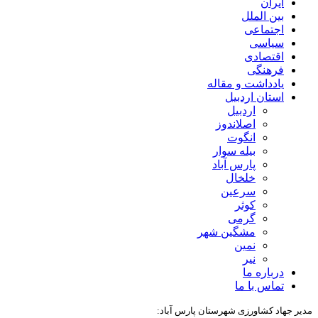
ایران
بین الملل
اجتماعی
سیاسی
اقتصادی
فرهنگی
یادداشت و مقاله
استان اردبیل
اردبیل
اصلاندوز
انگوت
بیله سوار
پارس آباد
خلخال
سرعین
کوثر
گرمی
مشگین شهر
نمین
نیر
درباره ما
تماس با ما
مدیر جهاد کشاورزی شهرستان پارس آباد: