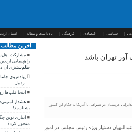
عی
سیاسی
اقتصادی
فرهنگی
یادداشت و مقاله
استان اردبی
آخرین مطالب
مشارکت اهل‌س
آور تهران باشد
راهپیمایی اربعی
ظلم‌ستیزی آن دا
پیاده‌روی جاما
اردبیل
اینجا قلب‌ها زو
هشدار امنیتی:
دایرانی عربستان در همراهی با آمریکا به حکام این کشور
بشناسید!
آبیاری نوین چ
متحول کرد؟
بداللهیان دستیار ویژه رئیس مجلس در امور