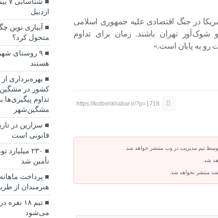
شناس
اردبیل
مریکا⁩ در جنگ اقتصادی علیه جمهوری اسلامی
آبیاری نوین چ
 شوک‌آور تهران باشند. زمان برای تداوم
متحول کرد؟
 رو به پایان است.»
۹ روستای شهر
هستند
بهره‌برداری از
کشور در مشگین‌
تداوم پیگیری‌ها ب
https://kolbehkhabar.ir/?p=1718
مشگین‌شهر
سزارین در تاری
قانونی است
توسط تیم مدیریت در وب منتشر خواهد شد.
۲۳۰ میلیارد 
هد شد.
تأمین شد
باشد منتشر نخواهد شد.
هنرمندان از طر
تیم ۱۸ نف
می‌شود