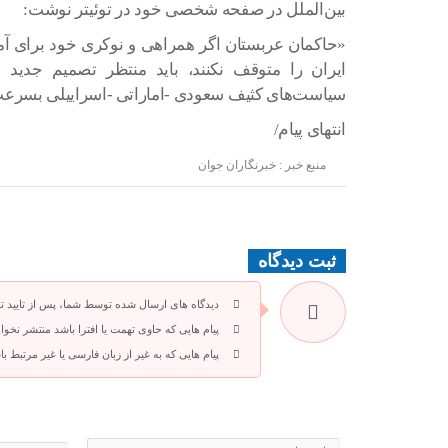
بین‌الملل در صفحه شخصی خود در توئیتر نوشت:
«حاکمان ⁧عربستان⁩ اگر همراهی و نوکری خود برای ⁧آ
ایران را متوقف نکنند، باید منتظر تصمیم جدید و
سیاست‌های کثیف سعودی -⁧اماراتی⁩ -⁧اسراییلی⁩ بسرعت
انتهای پیام/
منبع خبر : خبرنگاران جوان
ثبت دیدگاه
دیدگاه های ارسال شده توسط شما، پس از تایید 
پیام هایی که حاوی تهمت یا افترا باشد منتشر نخوا
پیام هایی که به غیر از زبان فارسی یا غیر مرتبط 