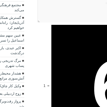
مجتمع فرهنگی 
می‌کند
گسترش همکاری
آذربایجان/ راه‌ان
خواهیم کرد
عیین سهم مشا
اسماعیل را تسری
اکبر عبدی، باز
درگذشت
مرگ تدریجی رو
پساب شهری
هشدار محیط‌زی
آتش‌سوزی مراتع
1
=
وکیل کار چاق‌
زوج اردبیلی بعد از ۲۴ سال آش
پرواز رفت‌وبر
شد