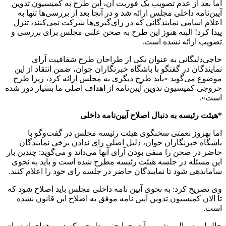
اما بعد از عدم تصویب یک فوریت آن، این طرح به کمیسیون تدوین
آیین‌نامه داخلی مجلس ارائه شد و در آنجا بعد از بررسی‌ها تنها به
اعلام اسامی نمایندگانی که در رای‌گیری‌ها شرکت نمی‌کنند، تنزل
پیدا کرد! البته هنوز این طرح به صحن علنی مجلس برای بررسی و
تصویب ارائه نشده است.
حاجی‌دلیگانی به عنوان یکی از طراحان طرح شفافیت آرای
نمایندگان در گفتگو با باشگاه خبرنگاران جوان، ضمن انتقاد از این
موضوع می‌گوید «باید طرح دیگری به مجلس ارائه کرد، زیرا طرح
خروجی کمیسیون تدوین آیین‌نامه از اهداف اصلی ما بسیار دور شده
است».
*هیئت رئیسه به دنبال اصلاح آیین‌نامه داخلی
اما بهروز نعمتی سخنگوی هیئت رئیسه مجلس در گفت‌وگو با
باشگاه خبرنگاران جوان، دلیل اصلی رای ندادن برخی نمایندگان
حاضر در صحن را منفی بودن آرای آنها می‌داند و می‌گوید: چندین بار
این مسئله در جلسه هیئت رئیسه مطرح شده است و باید به نحوی
ساماندهی شود تا نمایندگان حاضر در جلسه رای خود را اعلام کنند.
وی تصریح کرد: به نحوی آیین نامه داخلی مجلس باید اصلاح شود که
تا الان کمیسیون تدوین آیین نامه موفق به اصلاح این قانون نشده
است.
حال این سوال پیش می‌آید، چرا چنین طرحی که در برهه‌ای از زمان