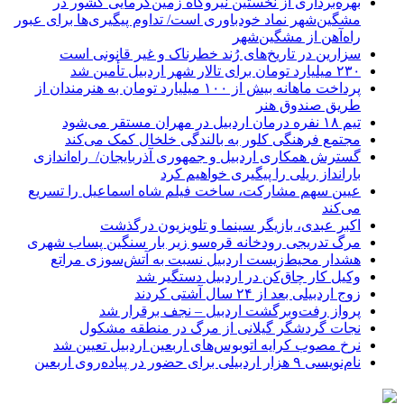
بهره‌برداری از نخستین نیروگاه زمین‌گرمایی کشور در
مشگین‌شهر نماد خودباوری است/ تداوم پیگیری‌ها برای عبور
راه‌آهن از مشگین‌شهر
سزارین در تاریخ‌های رُند خطرناک و غیر قانونی است
۲۳۰ میلیارد تومان برای تالار شهر اردبیل تأمین شد
پرداخت ماهانه بیش از ۱۰۰ میلیارد تومان به هنرمندان از
طریق صندوق هنر
تیم ۱۸ نفره درمان اردبیل در مهران مستقر می‌شود
مجتمع فرهنگی کلور به بالندگی خلخال کمک می‌کند
گسترش همکاری اردبیل و جمهوری آذربایجان/ راه‌اندازی
بارانداز ریلی را پیگیری خواهیم کرد
عیین سهم مشارکت، ساخت فیلم شاه‌ اسماعیل را تسریع
می‌کند
اکبر عبدی، بازیگر سینما و تلویزیون درگذشت
مرگ تدریجی رودخانه قره‌سو زیر بار سنگین پساب شهری
هشدار محیط‌زیست اردبیل نسبت به آتش‌سوزی مراتع
وکیل کار چاق‌کن در اردبیل دستگیر شد
زوج اردبیلی بعد از ۲۴ سال آشتی کردند
پرواز رفت‌وبرگشت اردبیل – نجف برقرار شد
نجات گردشگر گیلانی از مرگ در منطقه مشکول
نرخ مصوب کرایه اتوبوس‌های اربعین اردبیل تعیین شد
نام‌نویسی ۹ هزار اردبیلی برای حضور در پیاده‌روی اربعین