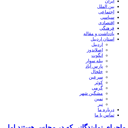
ایران
بین الملل
اجتماعی
سیاسی
اقتصادی
فرهنگی
یادداشت و مقاله
استان اردبیل
اردبیل
اصلاندوز
انگوت
بیله سوار
پارس آباد
خلخال
سرعین
کوثر
گرمی
مشگین شهر
نمین
نیر
درباره ما
تماس با ما
ماجرای نمایندگانی که در مجلس هستند اما