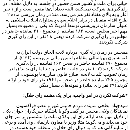
حیاتی برای ملت و کشور ضمن حضور در جلسه، به دلایل مختلف در
رای‌گیری‌ها شرکت نمی‌کنند، البته تعداد آن‌ها متغیر است و از ۱ نفر
آغاز و به بالای هفتاد نفر هم می‌رسد. مثلا در زمان بررسی ماده ۲
طرح اقدام متقابل در برابر اعلام سپاه پاسداران انقلاب اسلامی به
عنوان سازمان تروریستی توسط آمریکا که یکی از مصوبات بسیار
مهم اخیر مجلس است، ۱۸۲ نماینده از مجموع ۲۱۰ نماینده حاضر در
مجلس در رای‌گیری شرکت کردند (یعنی ۲۸ نفر در این رای گیری
شرکت نکردند).
همچنین در زمان رای‌گیری درباره لایحه الحاق دولت ایران به
کنوانسیون بین‌المللی مقابله با تامین مالی تروریسم (CFT)، از
مجموع ۲۷۰ نماینده حاضر در صحن ۱۶۷ نماینده در رای‌گیری
شرکت کردند (۱۰۳ نفر در جلسه حاضر بودند اما رای نداند!) یا در
زمان تصویب کلیات لایحه اصلاح قانون مبارزه با پولشویی، از
مجموع ۲۲۵ نماینده حاضر در صحن تنها ۱۹۶ نفر رای خود را ارائه
کردند (۲۹ نفر رای نداند) و نمونه‌های بسیار دیگر.
*شرکت نکردن در امر واجب، برای یک مشت رای حلال!
سیدجواد ابطحی نماینده مردم خمینی‌شهر و عضو فراکسیون
نمایندگان ولایی مجلس در گفت‌وگو با باشگاه خبرنگاران جوان، یکی
از دلایل مهم عدم ارائه رای این وکلای ملت را ننشستن بر سر جای
خود می‌داند و می‌گوید؛ مثلا وزیر یا معاون پارلمانی وی آمده و برخی
از نمایندگانی هم که به دنبال رای حلال در منطقه خود هستند، در