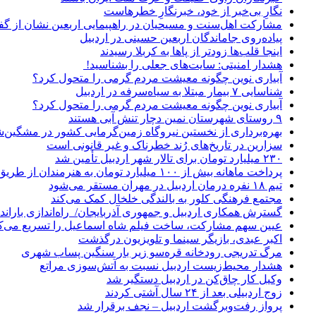
نگارِ بی‌خبر از خود، خبرنگارِ خطرهاست
مشارکت اهل‌سنت و مسیحیان در راهپیمایی اربعین نشان از گ
پیاده‌روی جاماندگان اربعین حسینی در اردبیل
اینجا قلب‌ها زودتر از پاها به کربلا رسیدند
هشدار امنیتی: سایت‌های جعلی را بشناسید!
آبیاری نوین چگونه معیشت مردم گرمی را متحول کرد؟
شناسایی ۷ بیمار مبتلا به سیاه‌سرفه در اردبیل
آبیاری نوین چگونه معیشت مردم گرمی را متحول کرد؟
۹ روستای شهرستان نمین دچار تنش آبی هستند
بهره‌برداری از نخستین نیروگاه زمین‌گرمایی کشور در مشگین‌شه
سزارین در تاریخ‌های رُند خطرناک و غیر قانونی است
۲۳۰ میلیارد تومان برای تالار شهر اردبیل تأمین شد
پرداخت ماهانه بیش از ۱۰۰ میلیارد تومان به هنرمندان از طریق صندوق هنر
تیم ۱۸ نفره درمان اردبیل در مهران مستقر می‌شود
مجتمع فرهنگی کلور به بالندگی خلخال کمک می‌کند
گسترش همکاری اردبیل و جمهوری آذربایجان/ راه‌اندازی باراندا
عیین سهم مشارکت، ساخت فیلم شاه‌ اسماعیل را تسریع می‌ک
اکبر عبدی، بازیگر سینما و تلویزیون درگذشت
مرگ تدریجی رودخانه قره‌سو زیر بار سنگین پساب شهری
هشدار محیط‌زیست اردبیل نسبت به آتش‌سوزی مراتع
وکیل کار چاق‌کن در اردبیل دستگیر شد
زوج اردبیلی بعد از ۲۴ سال آشتی کردند
پرواز رفت‌وبرگشت اردبیل – نجف برقرار شد