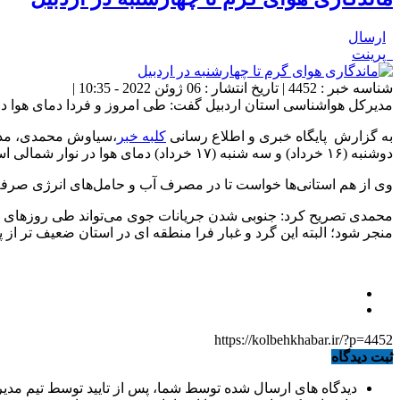
ارسال
پرینت
شناسه خبر : 4452 | تاریخ انتشار : 06 ژوئن 2022 - 10:35 |
مدیرکل هواشناسی استان اردبیل گفت: طی امروز و فردا دمای هوا در نوار شمالی استان 
به گزارش پایگاه خبری و اطلاع رسانی
کلبه خبر
،سیاوش محمدی، مدیر
دوشنبه (۱۶ خرداد) و سه شنبه (۱۷ خرداد) دمای هوا در نوار شمالی استان و شهرستان کوثر تا ۳۷ درجه سلسیوس و در برخی شهرستان‌های مرکزی و جنوبی استان تا ۳۵ درجه سلسیوس هم می‌رسد.
وی از هم استانی‌ها خواست تا در مصرف آب و حامل‌های انرژی صرفه
محمدی تصریح کرد: جنوبی شدن جریانات جوی می‌تواند طی روزهای دوشن
منجر شود؛ البته این گرد و غبار فرا منطقه ای در استان ضعیف تر از 
https://kolbehkhabar.ir/?p=4452
ثبت دیدگاه
دیدگاه های ارسال شده توسط شما، پس از تایید توسط تیم مدی