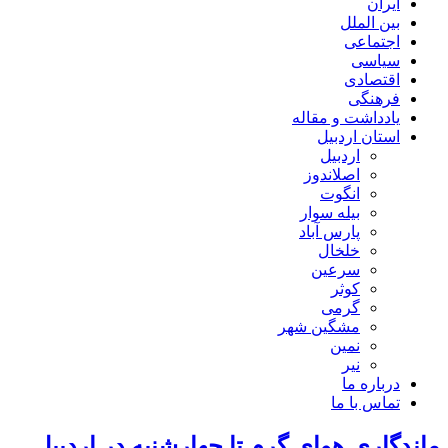
ایران
بین الملل
اجتماعی
سیاسی
اقتصادی
فرهنگی
یادداشت و مقاله
استان اردبیل
اردبیل
اصلاندوز
انگوت
بیله سوار
پارس آباد
خلخال
سرعین
کوثر
گرمی
مشگین شهر
نمین
نیر
درباره ما
تماس با ما
ماندگاری هوای گرم تا چهارشنبه در اردبیل