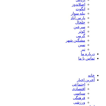
اصلاندوز
انگوت
بیله سوار
پارس آباد
خلخال
سرعین
کوثر
گرمی
مشگین شهر
نمین
نیر
درباره ما
تماس با ما
خانه
آخرین اخبار
اجتماعی
اقتصادی
سیاسی
فرهنگی
ورزشی