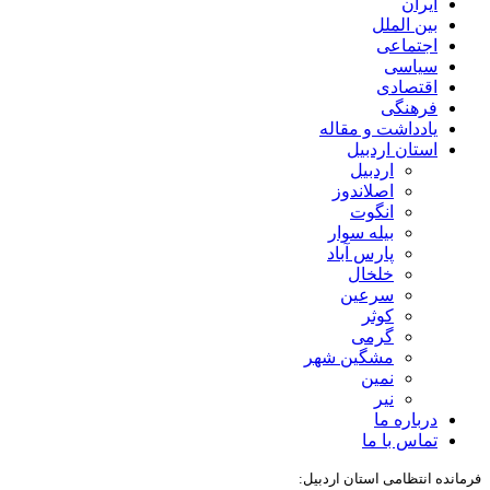
ایران
بین الملل
اجتماعی
سیاسی
اقتصادی
فرهنگی
یادداشت و مقاله
استان اردبیل
اردبیل
اصلاندوز
انگوت
بیله سوار
پارس آباد
خلخال
سرعین
کوثر
گرمی
مشگین شهر
نمین
نیر
درباره ما
تماس با ما
فرمانده انتظامی استان اردبیل: