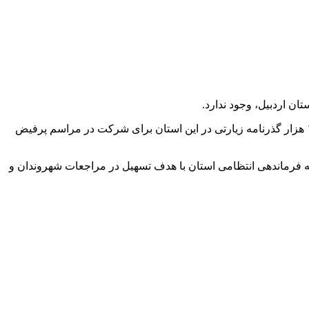
ن اردبیل، وجود ندارد.
، سردار جواد تقوی در نشست با اصحاب رسانه خلخال اظهارداشت: سال گذشته بیش از ۱۸ هزار گذرنامه زیارتی در این استان برای شرکت در مراسم پرفیض
 ناچیز و تا سقف ۵۰۰ هزار ریال است، گفت: واحد صدور گذرنامه فرماندهی انتظامی استان با هدف تسهیل در مراجعات شهروندان و