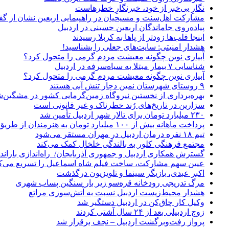
نگارِ بی‌خبر از خود، خبرنگارِ خطرهاست
مشارکت اهل‌سنت و مسیحیان در راهپیمایی اربعین نشان از گ
پیاده‌روی جاماندگان اربعین حسینی در اردبیل
اینجا قلب‌ها زودتر از پاها به کربلا رسیدند
هشدار امنیتی: سایت‌های جعلی را بشناسید!
آبیاری نوین چگونه معیشت مردم گرمی را متحول کرد؟
شناسایی ۷ بیمار مبتلا به سیاه‌سرفه در اردبیل
آبیاری نوین چگونه معیشت مردم گرمی را متحول کرد؟
۹ روستای شهرستان نمین دچار تنش آبی هستند
بهره‌برداری از نخستین نیروگاه زمین‌گرمایی کشور در مشگین‌شه
سزارین در تاریخ‌های رُند خطرناک و غیر قانونی است
۲۳۰ میلیارد تومان برای تالار شهر اردبیل تأمین شد
پرداخت ماهانه بیش از ۱۰۰ میلیارد تومان به هنرمندان از طریق صندوق هنر
تیم ۱۸ نفره درمان اردبیل در مهران مستقر می‌شود
مجتمع فرهنگی کلور به بالندگی خلخال کمک می‌کند
گسترش همکاری اردبیل و جمهوری آذربایجان/ راه‌اندازی باراندا
عیین سهم مشارکت، ساخت فیلم شاه‌ اسماعیل را تسریع می‌ک
اکبر عبدی، بازیگر سینما و تلویزیون درگذشت
مرگ تدریجی رودخانه قره‌سو زیر بار سنگین پساب شهری
هشدار محیط‌زیست اردبیل نسبت به آتش‌سوزی مراتع
وکیل کار چاق‌کن در اردبیل دستگیر شد
زوج اردبیلی بعد از ۲۴ سال آشتی کردند
پرواز رفت‌وبرگشت اردبیل – نجف برقرار شد