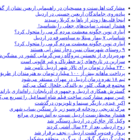
مشارکت اهل‌سنت و مسیحیان در راهپیمایی اربعین نشان از گ
پیاده‌روی جاماندگان اربعین حسینی در اردبیل
اینجا قلب‌ها زودتر از پاها به کربلا رسیدند
هشدار امنیتی: سایت‌های جعلی را بشناسید!
آبیاری نوین چگونه معیشت مردم گرمی را متحول کرد؟
شناسایی ۷ بیمار مبتلا به سیاه‌سرفه در اردبیل
آبیاری نوین چگونه معیشت مردم گرمی را متحول کرد؟
۹ روستای شهرستان نمین دچار تنش آبی هستند
بهره‌برداری از نخستین نیروگاه زمین‌گرمایی کشور در مشگین‌شه
سزارین در تاریخ‌های رُند خطرناک و غیر قانونی است
۲۳۰ میلیارد تومان برای تالار شهر اردبیل تأمین شد
پرداخت ماهانه بیش از ۱۰۰ میلیارد تومان به هنرمندان از طریق صندوق هنر
تیم ۱۸ نفره درمان اردبیل در مهران مستقر می‌شود
مجتمع فرهنگی کلور به بالندگی خلخال کمک می‌کند
گسترش همکاری اردبیل و جمهوری آذربایجان/ راه‌اندازی باراندا
عیین سهم مشارکت، ساخت فیلم شاه‌ اسماعیل را تسریع می‌ک
اکبر عبدی، بازیگر سینما و تلویزیون درگذشت
مرگ تدریجی رودخانه قره‌سو زیر بار سنگین پساب شهری
هشدار محیط‌زیست اردبیل نسبت به آتش‌سوزی مراتع
وکیل کار چاق‌کن در اردبیل دستگیر شد
زوج اردبیلی بعد از ۲۴ سال آشتی کردند
پرواز رفت‌وبرگشت اردبیل – نجف برقرار شد
نجات گردشگر گیلانی از مرگ در منطقه مشکول