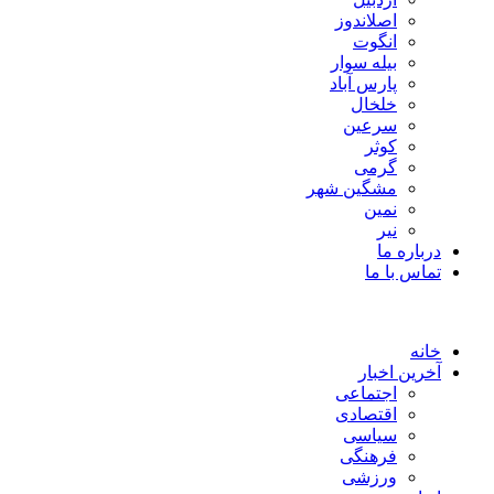
اصلاندوز
انگوت
بیله سوار
پارس آباد
خلخال
سرعین
کوثر
گرمی
مشگین شهر
نمین
نیر
درباره ما
تماس با ما
خانه
آخرین اخبار
اجتماعی
اقتصادی
سیاسی
فرهنگی
ورزشی