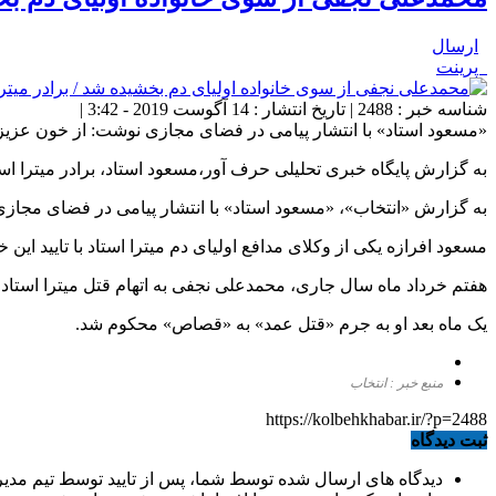
ارسال
پرینت
شناسه خبر : 2488 | تاریخ انتشار : 14 آگوست 2019 - 3:42 |
«مسعود استاد» با انتشار پیامی در فضای مجازی نوشت: از خون عزیزم
به گزارش پایگاه خبری تحلیلی حرف آور،مسعود استاد، برادر میتر
به گزارش «انتخاب»، «مسعود استاد» با انتشار پیامی در فضای مجازی
مسعود افرازه یکی از وکلای مدافع اولیای دم میترا استاد با تایید این
هفتم خرداد ماه سال جاری، محمدعلی نجفی به اتهام قتل میترا استاد
یک ماه بعد او به جرم «قتل عمد» به «قصاص» محکوم شد.
منبع خبر : انتخاب
https://kolbehkhabar.ir/?p=2488
ثبت دیدگاه
دیدگاه های ارسال شده توسط شما، پس از تایید توسط تیم مدی