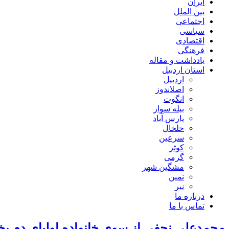
ایران
بین الملل
اجتماعی
سیاسی
اقتصادی
فرهنگی
یادداشت و مقاله
استان اردبیل
اردبیل
اصلاندوز
انگوت
بیله سوار
پارس آباد
خلخال
سرعین
کوثر
گرمی
مشگین شهر
نمین
نیر
درباره ما
تماس با ما
محمدعلی نجفی از سوی خانواده اولیای دم بخش