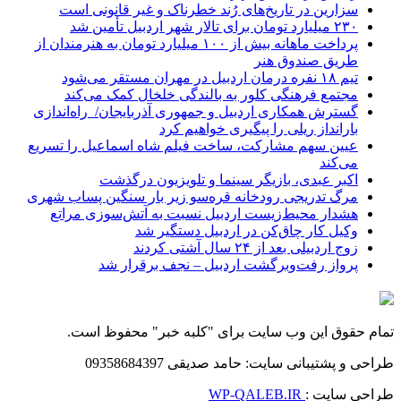
سزارین در تاریخ‌های رُند خطرناک و غیر قانونی است
۲۳۰ میلیارد تومان برای تالار شهر اردبیل تأمین شد
پرداخت ماهانه بیش از ۱۰۰ میلیارد تومان به هنرمندان از
طریق صندوق هنر
تیم ۱۸ نفره درمان اردبیل در مهران مستقر می‌شود
مجتمع فرهنگی کلور به بالندگی خلخال کمک می‌کند
گسترش همکاری اردبیل و جمهوری آذربایجان/ راه‌اندازی
بارانداز ریلی را پیگیری خواهیم کرد
عیین سهم مشارکت، ساخت فیلم شاه‌ اسماعیل را تسریع
می‌کند
اکبر عبدی، بازیگر سینما و تلویزیون درگذشت
مرگ تدریجی رودخانه قره‌سو زیر بار سنگین پساب شهری
هشدار محیط‌زیست اردبیل نسبت به آتش‌سوزی مراتع
وکیل کار چاق‌کن در اردبیل دستگیر شد
زوج اردبیلی بعد از ۲۴ سال آشتی کردند
پرواز رفت‌وبرگشت اردبیل – نجف برقرار شد
تمام حقوق این وب سایت برای "کلبه خبر" محفوظ است.
طراحی و پشتیبانی سایت: حامد صدیقی 09358684397
طراحی سایت :
WP-QALEB.IR