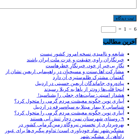
=
1
−
6
آخرین مطالب
شایعه و ناامیدی نسخه امروز کشور نیست
خبرنگاران راوی حقیقت و عزت ملت ایران باشند
نگارِ بی‌خبر از خود، خبرنگارِ خطرهاست
مشارکت اهل‌سنت و مسیحیان در راهپیمایی اربعین نشان از
گفتمان مشترک ظلم‌ستیزی آن دارد
پیاده‌روی جاماندگان اربعین حسینی در اردبیل
اینجا قلب‌ها زودتر از پاها به کربلا رسیدند
هشدار امنیتی: سایت‌های جعلی را بشناسید!
آبیاری نوین چگونه معیشت مردم گرمی را متحول کرد؟
شناسایی ۷ بیمار مبتلا به سیاه‌سرفه در اردبیل
آبیاری نوین چگونه معیشت مردم گرمی را متحول کرد؟
۹ روستای شهرستان نمین دچار تنش آبی هستند
بهره‌برداری از نخستین نیروگاه زمین‌گرمایی کشور در
مشگین‌شهر نماد خودباوری است/ تداوم پیگیری‌ها برای عبور
راه‌آهن از مشگین‌شهر