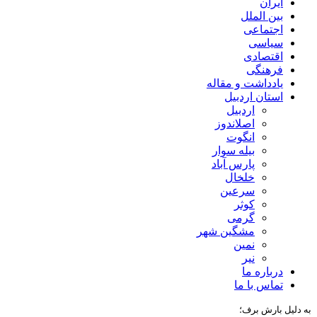
ایران
بین الملل
اجتماعی
سیاسی
اقتصادی
فرهنگی
یادداشت و مقاله
استان اردبیل
اردبیل
اصلاندوز
انگوت
بیله سوار
پارس آباد
خلخال
سرعین
کوثر
گرمی
مشگین شهر
نمین
نیر
درباره ما
تماس با ما
به دلیل بارش برف؛