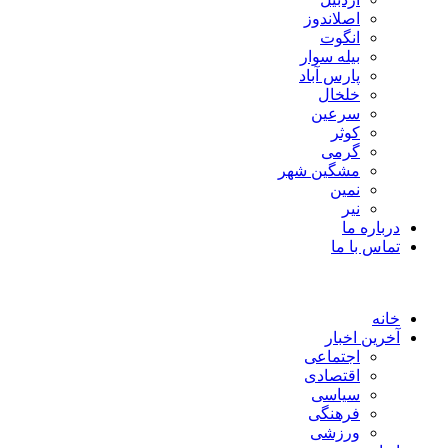
اصلاندوز
انگوت
بیله سوار
پارس آباد
خلخال
سرعین
کوثر
گرمی
مشگین شهر
نمین
نیر
درباره ما
تماس با ما
خانه
آخرین اخبار
اجتماعی
اقتصادی
سیاسی
فرهنگی
ورزشی