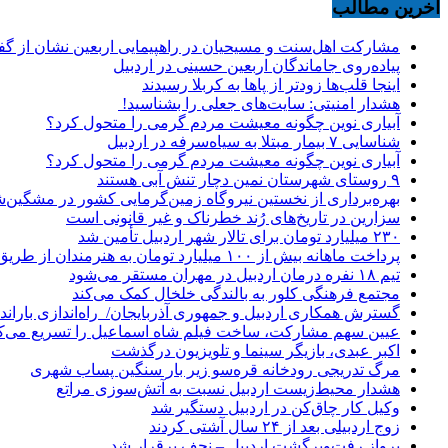
آخرین مطالب
مشارکت اهل‌سنت و مسیحیان در راهپیمایی اربعین نشان از گ
پیاده‌روی جاماندگان اربعین حسینی در اردبیل
اینجا قلب‌ها زودتر از پاها به کربلا رسیدند
هشدار امنیتی: سایت‌های جعلی را بشناسید!
آبیاری نوین چگونه معیشت مردم گرمی را متحول کرد؟
شناسایی ۷ بیمار مبتلا به سیاه‌سرفه در اردبیل
آبیاری نوین چگونه معیشت مردم گرمی را متحول کرد؟
۹ روستای شهرستان نمین دچار تنش آبی هستند
بهره‌برداری از نخستین نیروگاه زمین‌گرمایی کشور در مشگین‌شه
سزارین در تاریخ‌های رُند خطرناک و غیر قانونی است
۲۳۰ میلیارد تومان برای تالار شهر اردبیل تأمین شد
پرداخت ماهانه بیش از ۱۰۰ میلیارد تومان به هنرمندان از طریق صندوق هنر
تیم ۱۸ نفره درمان اردبیل در مهران مستقر می‌شود
مجتمع فرهنگی کلور به بالندگی خلخال کمک می‌کند
گسترش همکاری اردبیل و جمهوری آذربایجان/ راه‌اندازی باراندا
عیین سهم مشارکت، ساخت فیلم شاه‌ اسماعیل را تسریع می‌ک
اکبر عبدی، بازیگر سینما و تلویزیون درگذشت
مرگ تدریجی رودخانه قره‌سو زیر بار سنگین پساب شهری
هشدار محیط‌زیست اردبیل نسبت به آتش‌سوزی مراتع
وکیل کار چاق‌کن در اردبیل دستگیر شد
زوج اردبیلی بعد از ۲۴ سال آشتی کردند
پرواز رفت‌وبرگشت اردبیل – نجف برقرار شد