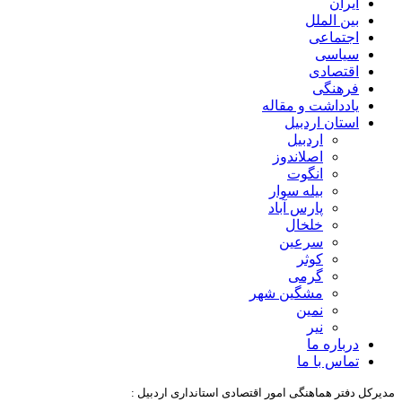
ایران
بین الملل
اجتماعی
سیاسی
اقتصادی
فرهنگی
یادداشت و مقاله
استان اردبیل
اردبیل
اصلاندوز
انگوت
بیله سوار
پارس آباد
خلخال
سرعین
کوثر
گرمی
مشگین شهر
نمین
نیر
درباره ما
تماس با ما
مدیرکل دفتر هماهنگی امور اقتصادی استانداری اردبیل :