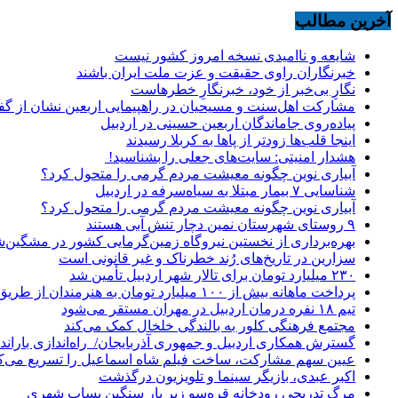
آخرین مطالب
شایعه و ناامیدی نسخه امروز کشور نیست
خبرنگاران راوی حقیقت و عزت ملت ایران باشند
نگارِ بی‌خبر از خود، خبرنگارِ خطرهاست
مشارکت اهل‌سنت و مسیحیان در راهپیمایی اربعین نشان از گ
پیاده‌روی جاماندگان اربعین حسینی در اردبیل
اینجا قلب‌ها زودتر از پاها به کربلا رسیدند
هشدار امنیتی: سایت‌های جعلی را بشناسید!
آبیاری نوین چگونه معیشت مردم گرمی را متحول کرد؟
شناسایی ۷ بیمار مبتلا به سیاه‌سرفه در اردبیل
آبیاری نوین چگونه معیشت مردم گرمی را متحول کرد؟
۹ روستای شهرستان نمین دچار تنش آبی هستند
بهره‌برداری از نخستین نیروگاه زمین‌گرمایی کشور در مشگین‌شه
سزارین در تاریخ‌های رُند خطرناک و غیر قانونی است
۲۳۰ میلیارد تومان برای تالار شهر اردبیل تأمین شد
پرداخت ماهانه بیش از ۱۰۰ میلیارد تومان به هنرمندان از طریق صندوق هنر
تیم ۱۸ نفره درمان اردبیل در مهران مستقر می‌شود
مجتمع فرهنگی کلور به بالندگی خلخال کمک می‌کند
گسترش همکاری اردبیل و جمهوری آذربایجان/ راه‌اندازی باراندا
عیین سهم مشارکت، ساخت فیلم شاه‌ اسماعیل را تسریع می‌ک
اکبر عبدی، بازیگر سینما و تلویزیون درگذشت
مرگ تدریجی رودخانه قره‌سو زیر بار سنگین پساب شهری