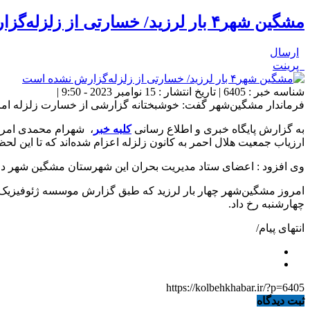
مشگین شهر۴ بار لرزید/ خسارتی از زلزله‌گزارش نشده است
ارسال
پرینت
شناسه خبر : 6405 | تاریخ انتشار : 15 نوامبر 2023 - 9:50 |
فرماندار مشگین‌شهر گفت: خوشبختانه گزارشی از خسارت زلزله امروز
به گزارش پایگاه خبری و اطلاع رسانی
کلبه خبر
، شهرام محمدی امرو
ارزیاب جمعیت هلال احمر به کانون زلزله اعزام شده‌اند که تا این
وی افزود : اعضای ستاد مدیریت بحران این شهرستان مشگین شهر در حا
چهارشنبه رخ داد.
انتهای پیام/
https://kolbehkhabar.ir/?p=6405
ثبت دیدگاه