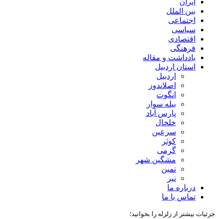
ایران
بین الملل
اجتماعی
سیاسی
اقتصادی
فرهنگی
یادداشت و مقاله
استان اردبیل
اردبیل
اصلاندوز
انگوت
بیله سوار
پارس آباد
خلخال
سرعین
کوثر
گرمی
مشگین شهر
نمین
نیر
درباره ما
تماس با ما
جزئیات بیشتر از زلزله را بخوانید؛