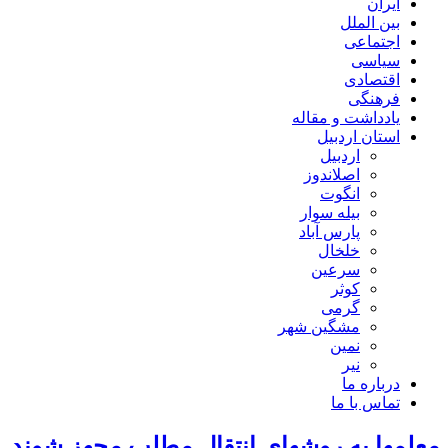
ایران
بین الملل
اجتماعی
سیاسی
اقتصادی
فرهنگی
یادداشت و مقاله
استان اردبیل
اردبیل
اصلاندوز
انگوت
بیله سوار
پارس آباد
خلخال
سرعین
کوثر
گرمی
مشگین شهر
نمین
نیر
درباره ما
تماس با ما
معلم‎ها به روش‎های انتقال مطلب مجهز شوند