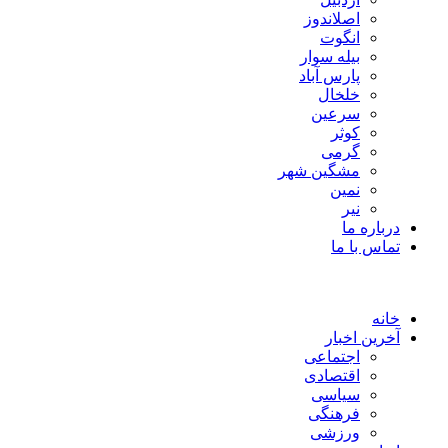
اصلاندوز
انگوت
بیله سوار
پارس آباد
خلخال
سرعین
کوثر
گرمی
مشگین شهر
نمین
نیر
درباره ما
تماس با ما
خانه
آخرین اخبار
اجتماعی
اقتصادی
سیاسی
فرهنگی
ورزشی