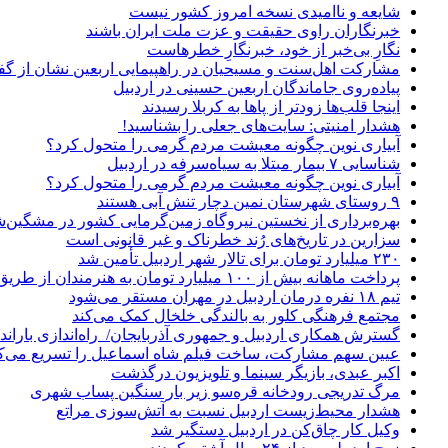
شایعه و ناامیدی نسخه امروز کشور نیست
خبرنگاران راوی حقیقت و عزت ملت ایران باشند
نگارِ بی‌خبر از خود، خبرنگارِ خطرهاست
مشارکت اهل‌سنت و مسیحیان در راهپیمایی اربعین نشان از گ
پیاده‌روی جاماندگان اربعین حسینی در اردبیل
اینجا قلب‌ها زودتر از پاها به کربلا رسیدند
هشدار امنیتی: سایت‌های جعلی را بشناسید!
آبیاری نوین چگونه معیشت مردم گرمی را متحول کرد؟
شناسایی ۷ بیمار مبتلا به سیاه‌سرفه در اردبیل
آبیاری نوین چگونه معیشت مردم گرمی را متحول کرد؟
۹ روستای شهرستان نمین دچار تنش آبی هستند
بهره‌برداری از نخستین نیروگاه زمین‌گرمایی کشور در مشگین‌شه
سزارین در تاریخ‌های رُند خطرناک و غیر قانونی است
۲۳۰ میلیارد تومان برای تالار شهر اردبیل تأمین شد
پرداخت ماهانه بیش از ۱۰۰ میلیارد تومان به هنرمندان از طریق صندوق هنر
تیم ۱۸ نفره درمان اردبیل در مهران مستقر می‌شود
مجتمع فرهنگی کلور به بالندگی خلخال کمک می‌کند
گسترش همکاری اردبیل و جمهوری آذربایجان/ راه‌اندازی باراندا
عیین سهم مشارکت، ساخت فیلم شاه‌ اسماعیل را تسریع می‌ک
اکبر عبدی، بازیگر سینما و تلویزیون درگذشت
مرگ تدریجی رودخانه قره‌سو زیر بار سنگین پساب شهری
هشدار محیط‌زیست اردبیل نسبت به آتش‌سوزی مراتع
وکیل کار چاق‌کن در اردبیل دستگیر شد