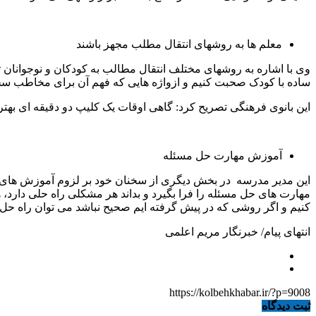
معلم ها به روش‎های انتقال مطلب مجهز باشند
وی با اشاره به روشهای مختلف انتقال مطالب به کودکان و نوجوانان تص
ساده با کودک صحبت کنیم و ازواژه هایی که فهم آن برای مخاطب س
این بانوی فرهنگی تصریح کرد: گاهی اوقات یک کلیپ دو دقیقه ای بهتر از سخنرانی ۲۰ دقیقه ای تاثیر می گذارد بنابراین ضروری است معلم ها به 
آموزش مهارت حل مسئله
این مدیر مدرسه در بخش دیگری از سخنان خود بر لزوم آموزش های
مهارت های حل مسئله را فرا بگیرد و بداند هر مشکلی راه حلی دارد،
کنیم و اگر روشی که در پیش گرفته ایم صحیح نباشد می توان راه حل به
انتهای پیام/ خبرنگار مریم اعلمی
https://kolbehkhabar.ir/?p=9008
ثبت دیدگاه