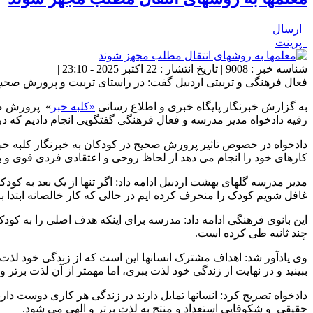
ارسال
پرینت
شناسه خبر : 9008 | تاریخ انتشار : 22 اکتبر 2025 - 23:10 |
فعال فرهنگی و تربیتی اردبیل گفت: در راستای تربیت و پرورش صحی
به گزارش خبرنگار پایگاه خبری و اطلاع رسانی
«کلبه خبر
» پرورش صحی
رقیه دادخواه مدیر مدرسه و فعال فرهنگی گفتگویی انجام دادیم که 
دادخواه در خصوص تاثیر پرورش صحیح در کودکان به خبرنگار کلبه خ
کارهای خود را انجام می دهد از لحاظ روحی و اعتقادی فردی قوی و ب
مدیر مدرسه گلهای بهشت اردبیل ادامه داد: اگر تنها از یک بعد به کو
غافل شویم کودک را منحرف کرده ایم در حالی که کار خالصانه ابتدا با
این بانوی فرهنگی ادامه داد: مدرسه برای اینکه هدف اصلی را به کودک
چند ثانیه طی کرده است.
وی یادآور شد: اهداف مشترک انسانها این است که از زندگی خود لذت 
ببینید و در نهایت از زندگی خود لذت ببری، اما مهمتر از آن لذت برتر
دادخواه تصریح کرد: انسانها تمایل دارند در زندگی هر کاری دوست د
حقیقی و شکوفایی استعداد و منتج به لذت برتر و الهی می شود.