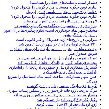
هشدار امنیتی: سایت‌های جعلی را بشناسید!
آبیاری نوین چگونه معیشت مردم گرمی را متحول کرد؟
شناسایی ۷ بیمار مبتلا به سیاه‌سرفه در اردبیل
آبیاری نوین چگونه معیشت مردم گرمی را متحول کرد؟
۹ روستای شهرستان نمین دچار تنش آبی هستند
بهره‌برداری از نخستین نیروگاه زمین‌گرمایی کشور در
مشگین‌شهر نماد خودباوری است/ تداوم پیگیری‌ها برای عبور
راه‌آهن از مشگین‌شهر
سزارین در تاریخ‌های رُند خطرناک و غیر قانونی است
۲۳۰ میلیارد تومان برای تالار شهر اردبیل تأمین شد
پرداخت ماهانه بیش از ۱۰۰ میلیارد تومان به هنرمندان از
طریق صندوق هنر
تیم ۱۸ نفره درمان اردبیل در مهران مستقر می‌شود
مجتمع فرهنگی کلور به بالندگی خلخال کمک می‌کند
گسترش همکاری اردبیل و جمهوری آذربایجان/ راه‌اندازی
بارانداز ریلی را پیگیری خواهیم کرد
عیین سهم مشارکت، ساخت فیلم شاه‌ اسماعیل را تسریع
می‌کند
اکبر عبدی، بازیگر سینما و تلویزیون درگذشت
مرگ تدریجی رودخانه قره‌سو زیر بار سنگین پساب شهری
هشدار محیط‌زیست اردبیل نسبت به آتش‌سوزی مراتع
وکیل کار چاق‌کن در اردبیل دستگیر شد
زوج اردبیلی بعد از ۲۴ سال آشتی کردند
پرواز رفت‌وبرگشت اردبیل – نجف برقرار شد