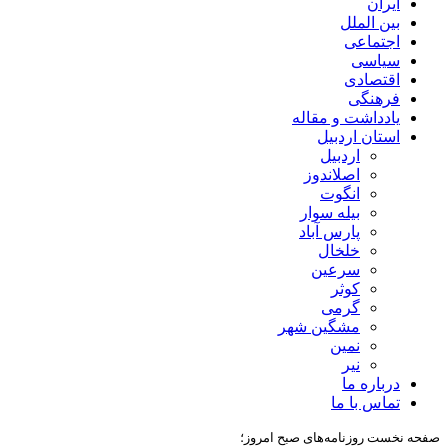
ایران
بین الملل
اجتماعی
سیاسی
اقتصادی
فرهنگی
یادداشت و مقاله
استان اردبیل
اردبیل
اصلاندوز
انگوت
بیله سوار
پارس آباد
خلخال
سرعین
کوثر
گرمی
مشگین شهر
نمین
نیر
درباره ما
تماس با ما
صفحه نخست روزنامه‌های صبح امروز؛