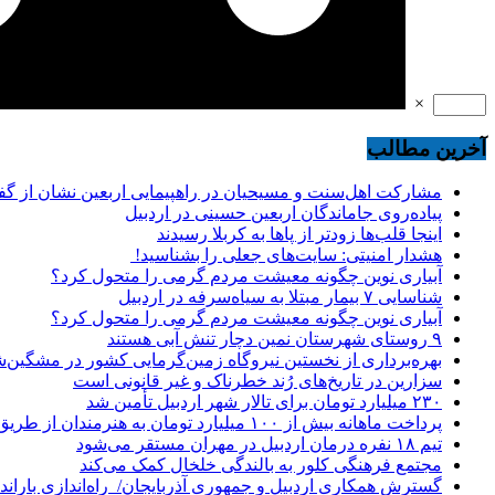
×
آخرین مطالب
مشارکت اهل‌سنت و مسیحیان در راهپیمایی اربعین نشان از گ
پیاده‌روی جاماندگان اربعین حسینی در اردبیل
اینجا قلب‌ها زودتر از پاها به کربلا رسیدند
هشدار امنیتی: سایت‌های جعلی را بشناسید!
آبیاری نوین چگونه معیشت مردم گرمی را متحول کرد؟
شناسایی ۷ بیمار مبتلا به سیاه‌سرفه در اردبیل
آبیاری نوین چگونه معیشت مردم گرمی را متحول کرد؟
۹ روستای شهرستان نمین دچار تنش آبی هستند
بهره‌برداری از نخستین نیروگاه زمین‌گرمایی کشور در مشگین‌شه
سزارین در تاریخ‌های رُند خطرناک و غیر قانونی است
۲۳۰ میلیارد تومان برای تالار شهر اردبیل تأمین شد
پرداخت ماهانه بیش از ۱۰۰ میلیارد تومان به هنرمندان از طریق صندوق هنر
تیم ۱۸ نفره درمان اردبیل در مهران مستقر می‌شود
مجتمع فرهنگی کلور به بالندگی خلخال کمک می‌کند
گسترش همکاری اردبیل و جمهوری آذربایجان/ راه‌اندازی باراندا