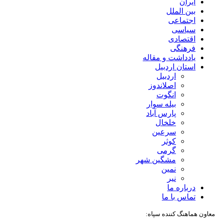
ایران
بین الملل
اجتماعی
سیاسی
اقتصادی
فرهنگی
یادداشت و مقاله
استان اردبیل
اردبیل
اصلاندوز
انگوت
بیله سوار
پارس آباد
خلخال
سرعین
کوثر
گرمی
مشگین شهر
نمین
نیر
درباره ما
تماس با ما
معاون هماهنگ کننده سپاه: