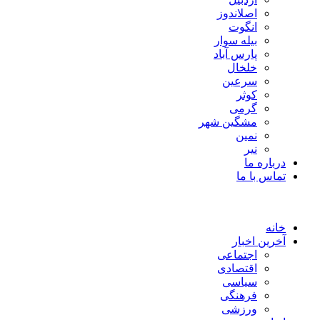
اصلاندوز
انگوت
بیله سوار
پارس آباد
خلخال
سرعین
کوثر
گرمی
مشگین شهر
نمین
نیر
درباره ما
تماس با ما
خانه
آخرین اخبار
اجتماعی
اقتصادی
سیاسی
فرهنگی
ورزشی