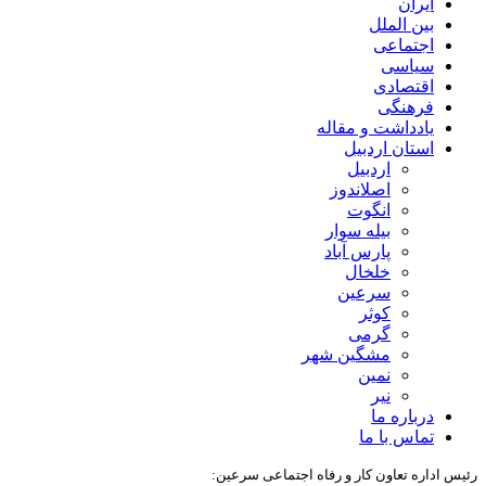
ایران
بین الملل
اجتماعی
سیاسی
اقتصادی
فرهنگی
یادداشت و مقاله
استان اردبیل
اردبیل
اصلاندوز
انگوت
بیله سوار
پارس آباد
خلخال
سرعین
کوثر
گرمی
مشگین شهر
نمین
نیر
درباره ما
تماس با ما
رئیس اداره تعاون کار و رفاه اجتماعی سرعین: