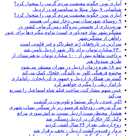
آبیاری نوین چگونه معیشت مردم گرمی را متحول کرد؟
شناسایی ۷ بیمار مبتلا به سیاه‌سرفه در اردبیل
آبیاری نوین چگونه معیشت مردم گرمی را متحول کرد؟
۹ روستای شهرستان نمین دچار تنش آبی هستند
بهره‌برداری از نخستین نیروگاه زمین‌گرمایی کشور در
مشگین‌شهر نماد خودباوری است/ تداوم پیگیری‌ها برای عبور
راه‌آهن از مشگین‌شهر
سزارین در تاریخ‌های رُند خطرناک و غیر قانونی است
۲۳۰ میلیارد تومان برای تالار شهر اردبیل تأمین شد
پرداخت ماهانه بیش از ۱۰۰ میلیارد تومان به هنرمندان از
طریق صندوق هنر
تیم ۱۸ نفره درمان اردبیل در مهران مستقر می‌شود
مجتمع فرهنگی کلور به بالندگی خلخال کمک می‌کند
گسترش همکاری اردبیل و جمهوری آذربایجان/ راه‌اندازی
بارانداز ریلی را پیگیری خواهیم کرد
عیین سهم مشارکت، ساخت فیلم شاه‌ اسماعیل را تسریع
می‌کند
اکبر عبدی، بازیگر سینما و تلویزیون درگذشت
مرگ تدریجی رودخانه قره‌سو زیر بار سنگین پساب شهری
هشدار محیط‌زیست اردبیل نسبت به آتش‌سوزی مراتع
وکیل کار چاق‌کن در اردبیل دستگیر شد
زوج اردبیلی بعد از ۲۴ سال آشتی کردند
پرواز رفت‌وبرگشت اردبیل – نجف برقرار شد