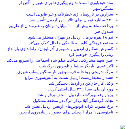
نماد خودباوری است/ تداوم پیگیری‌ها برای عبور راه‌آهن از
مشگین‌شهر
سزارین در تاریخ‌های رُند خطرناک و غیر قانونی است
۲۳۰ میلیارد تومان برای تالار شهر اردبیل تأمین شد
پرداخت ماهانه بیش از ۱۰۰ میلیارد تومان به هنرمندان از طریق
صندوق هنر
تیم ۱۸ نفره درمان اردبیل در مهران مستقر می‌شود
مجتمع فرهنگی کلور به بالندگی خلخال کمک می‌کند
گسترش همکاری اردبیل و جمهوری آذربایجان/ راه‌اندازی بارانداز
ریلی را پیگیری خواهیم کرد
عیین سهم مشارکت، ساخت فیلم شاه‌ اسماعیل را تسریع می‌کند
اکبر عبدی، بازیگر سینما و تلویزیون درگذشت
مرگ تدریجی رودخانه قره‌سو زیر بار سنگین پساب شهری
هشدار محیط‌زیست اردبیل نسبت به آتش‌سوزی مراتع
وکیل کار چاق‌کن در اردبیل دستگیر شد
زوج اردبیلی بعد از ۲۴ سال آشتی کردند
پرواز رفت‌وبرگشت اردبیل – نجف برقرار شد
نجات گردشگر گیلانی از مرگ در منطقه مشکول
نرخ مصوب کرایه اتوبوس‌های اربعین اردبیل تعیین شد
نام‌نویسی ۹ هزار اردبیلی برای حضور در پیاده‌روی اربعین