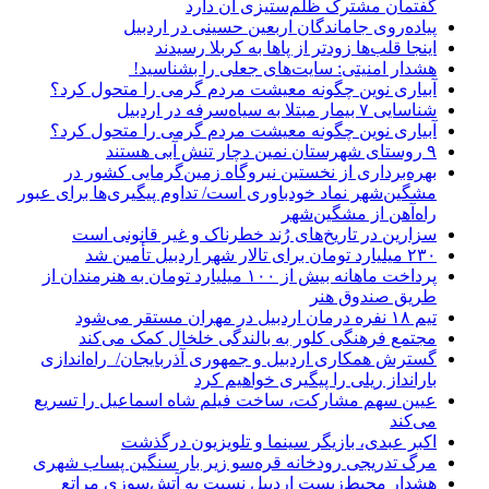
گفتمان مشترک ظلم‌ستیزی آن دارد
پیاده‌روی جاماندگان اربعین حسینی در اردبیل
اینجا قلب‌ها زودتر از پاها به کربلا رسیدند
هشدار امنیتی: سایت‌های جعلی را بشناسید!
آبیاری نوین چگونه معیشت مردم گرمی را متحول کرد؟
شناسایی ۷ بیمار مبتلا به سیاه‌سرفه در اردبیل
آبیاری نوین چگونه معیشت مردم گرمی را متحول کرد؟
۹ روستای شهرستان نمین دچار تنش آبی هستند
بهره‌برداری از نخستین نیروگاه زمین‌گرمایی کشور در
مشگین‌شهر نماد خودباوری است/ تداوم پیگیری‌ها برای عبور
راه‌آهن از مشگین‌شهر
سزارین در تاریخ‌های رُند خطرناک و غیر قانونی است
۲۳۰ میلیارد تومان برای تالار شهر اردبیل تأمین شد
پرداخت ماهانه بیش از ۱۰۰ میلیارد تومان به هنرمندان از
طریق صندوق هنر
تیم ۱۸ نفره درمان اردبیل در مهران مستقر می‌شود
مجتمع فرهنگی کلور به بالندگی خلخال کمک می‌کند
گسترش همکاری اردبیل و جمهوری آذربایجان/ راه‌اندازی
بارانداز ریلی را پیگیری خواهیم کرد
عیین سهم مشارکت، ساخت فیلم شاه‌ اسماعیل را تسریع
می‌کند
اکبر عبدی، بازیگر سینما و تلویزیون درگذشت
مرگ تدریجی رودخانه قره‌سو زیر بار سنگین پساب شهری
هشدار محیط‌زیست اردبیل نسبت به آتش‌سوزی مراتع