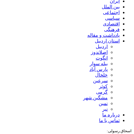
ایران
بین الملل
اجتماعی
سیاسی
اقتصادی
فرهنگی
یادداشت و مقاله
استان اردبیل
اردبیل
اصلاندوز
انگوت
بیله سوار
پارس آباد
خلخال
سرعین
کوثر
گرمی
مشگین شهر
نمین
نیر
درباره ما
تماس با ما
اسحاق رسولی: