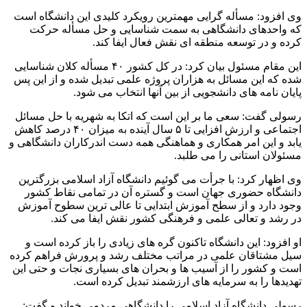
وی افزود: مسأله گرایی مهمترین رویکرد کلیدی این دانشگاه است
که واحدهای دانشگاهی به سمت شناسایی و حل مسأله حرکت
کرده و در توسعه منطقه ای نقش فعال ایفا کند.
این مقام مسئول بیان کرد: در کل کشور ۴۰ مسأله کلان شناسایی
شده که این مسائل به هزاران پروژه علمی تبدیل شده و از این پس
پایان نامه های دانشجویی از بین آنها انتخاب می شود.
رسولی گفت: سعی ما بر این است که اتکا به شهریه با حل مسائل
اجتماعی و ارزش افزایی تا ۵ سال آینده به میزان ۴۰ درصد کاهش
یابد و این امر همکاری و هماهنگی همه دست اندرکاران دانشگاهی و
مسئولان استانی را می طلبد.
وی اظهار کرد: با جرأت می گوئیم دانشگاه آزاد اسلامی بزرگترین
دانشگاه حضوری جهان است و گستره آن در تمامی نقاط کشور
وجود دارد و از سطح آموزش ابتدایی تا عالی ترین سطوح آموزش
در رشد و تعالی علمی و فرهنگی کشور نقش ایفا می کند.
او افزود: این دانشگاه تاکنون گره های زیادی را باز کرده است و
سیل مشتاقان علمی در مراتب مختلف رشد و پرورش فراهم کرده
است و کشور را از آسیب ها و بحران های بسیاری نجات و حتی این
تهدیدها را به سرمایه های ارزشمند تبدیل کرده است.
رسولی دانشگاه آزاد اسلامی را دانشگاهی مردمی خواند و گفت: