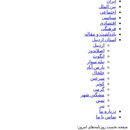
ایران
بین الملل
اجتماعی
سیاسی
اقتصادی
فرهنگی
یادداشت و مقاله
استان اردبیل
اردبیل
اصلاندوز
انگوت
بیله سوار
پارس آباد
خلخال
سرعین
کوثر
گرمی
مشگین شهر
نمین
نیر
درباره ما
تماس با ما
صفحه نخست روزنامه‌های امروز؛