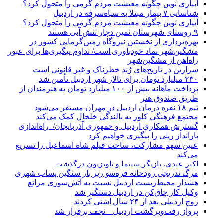
آبیاری نوین چگونه معیشت مردم گرمی را متحول کرد؟
شناسایی ۷ بیمار مبتلا به سیاه‌سرفه در اردبیل
آبیاری نوین چگونه معیشت مردم گرمی را متحول کرد؟
۹ روستای شهرستان نمین دچار تنش آبی هستند
بهره‌برداری از نخستین نیروگاه زمین‌گرمایی کشور در
مشگین‌شهر نماد خودباوری است/ تداوم پیگیری‌ها برای عبور
راه‌آهن از مشگین‌شهر
سزارین در تاریخ‌های رُند خطرناک و غیر قانونی است
۲۳۰ میلیارد تومان برای تالار شهر اردبیل تأمین شد
پرداخت ماهانه بیش از ۱۰۰ میلیارد تومان به هنرمندان از
طریق صندوق هنر
تیم ۱۸ نفره درمان اردبیل در مهران مستقر می‌شود
مجتمع فرهنگی کلور به بالندگی خلخال کمک می‌کند
گسترش همکاری اردبیل و جمهوری آذربایجان/ راه‌اندازی
بارانداز ریلی را پیگیری خواهیم کرد
عیین سهم مشارکت، ساخت فیلم شاه‌ اسماعیل را تسریع
می‌کند
اکبر عبدی، بازیگر سینما و تلویزیون درگذشت
مرگ تدریجی رودخانه قره‌سو زیر بار سنگین پساب شهری
هشدار محیط‌زیست اردبیل نسبت به آتش‌سوزی مراتع
وکیل کار چاق‌کن در اردبیل دستگیر شد
زوج اردبیلی بعد از ۲۴ سال آشتی کردند
پرواز رفت‌وبرگشت اردبیل – نجف برقرار شد