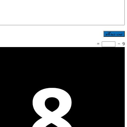
=
−
9