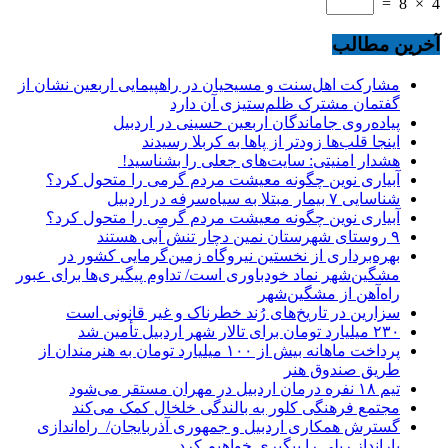
=
8
×
4
آخرین مطالب
مشارکت اهل‌سنت و مسیحیان در راهپیمایی اربعین نشان از
گفتمان مشترک ظلم‌ستیزی آن دارد
پیاده‌روی جاماندگان اربعین حسینی در اردبیل
اینجا قلب‌ها زودتر از پاها به کربلا رسیدند
هشدار امنیتی: سایت‌های جعلی را بشناسید!
آبیاری نوین چگونه معیشت مردم گرمی را متحول کرد؟
شناسایی ۷ بیمار مبتلا به سیاه‌سرفه در اردبیل
آبیاری نوین چگونه معیشت مردم گرمی را متحول کرد؟
۹ روستای شهرستان نمین دچار تنش آبی هستند
بهره‌برداری از نخستین نیروگاه زمین‌گرمایی کشور در
مشگین‌شهر نماد خودباوری است/ تداوم پیگیری‌ها برای عبور
راه‌آهن از مشگین‌شهر
سزارین در تاریخ‌های رُند خطرناک و غیر قانونی است
۲۳۰ میلیارد تومان برای تالار شهر اردبیل تأمین شد
پرداخت ماهانه بیش از ۱۰۰ میلیارد تومان به هنرمندان از
طریق صندوق هنر
تیم ۱۸ نفره درمان اردبیل در مهران مستقر می‌شود
مجتمع فرهنگی کلور به بالندگی خلخال کمک می‌کند
گسترش همکاری اردبیل و جمهوری آذربایجان/ راه‌اندازی
بارانداز ریلی را پیگیری خواهیم کرد