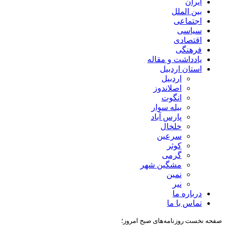
ایران
بین الملل
اجتماعی
سیاسی
اقتصادی
فرهنگی
یادداشت و مقاله
استان اردبیل
اردبیل
اصلاندوز
انگوت
بیله سوار
پارس آباد
خلخال
سرعین
کوثر
گرمی
مشگین شهر
نمین
نیر
درباره ما
تماس با ما
صفحه نخست روزنامه‌های صبح امروز؛