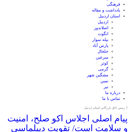
فرهنگی
یادداشت و مقاله
استان اردبیل
اردبیل
اصلاندوز
انگوت
بیله سوار
پارس آباد
خلخال
سرعین
کوثر
گرمی
مشگین شهر
نمین
نیر
درباره ما
تماس با ما
رییس اتاق بازرگانی استان اردبیل:
پیام اصلی اجلاس اکو صلح، امنیت
و سلامت است/ تقویت دیپلماسی