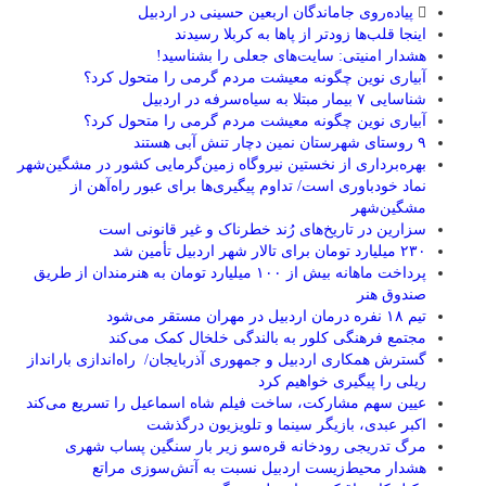
پیاده‌روی جاماندگان اربعین حسینی در اردبیل
اینجا قلب‌ها زودتر از پاها به کربلا رسیدند
هشدار امنیتی: سایت‌های جعلی را بشناسید!
آبیاری نوین چگونه معیشت مردم گرمی را متحول کرد؟
شناسایی ۷ بیمار مبتلا به سیاه‌سرفه در اردبیل
آبیاری نوین چگونه معیشت مردم گرمی را متحول کرد؟
۹ روستای شهرستان نمین دچار تنش آبی هستند
بهره‌برداری از نخستین نیروگاه زمین‌گرمایی کشور در مشگین‌شهر
نماد خودباوری است/ تداوم پیگیری‌ها برای عبور راه‌آهن از
مشگین‌شهر
سزارین در تاریخ‌های رُند خطرناک و غیر قانونی است
۲۳۰ میلیارد تومان برای تالار شهر اردبیل تأمین شد
پرداخت ماهانه بیش از ۱۰۰ میلیارد تومان به هنرمندان از طریق
صندوق هنر
تیم ۱۸ نفره درمان اردبیل در مهران مستقر می‌شود
مجتمع فرهنگی کلور به بالندگی خلخال کمک می‌کند
گسترش همکاری اردبیل و جمهوری آذربایجان/ راه‌اندازی بارانداز
ریلی را پیگیری خواهیم کرد
عیین سهم مشارکت، ساخت فیلم شاه‌ اسماعیل را تسریع می‌کند
اکبر عبدی، بازیگر سینما و تلویزیون درگذشت
مرگ تدریجی رودخانه قره‌سو زیر بار سنگین پساب شهری
هشدار محیط‌زیست اردبیل نسبت به آتش‌سوزی مراتع