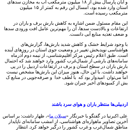
و آبان پارسال بیش از ۱۸ میلیون مترمکعب آب به مخازن سدهای
استان وارد شده بود، امسال این رقم به کمتر از ۱۵ میلیون
مترمکعب رسیده است.
این مقام مسئول ضمن اشاره به کاهش بارش برف و باران در
ارتفاعات و بالادست سدها، آن را مهم‌ترین عامل افت ورودی سدها
و ضعف تغذیه منابع آبی دانست.
با وجود شرایط خشک و کاهش شدید بارش‌ها، گزارش‌های
هواشناسی نویدبخش تغییر در وضعیت جوی استان در روزهای آینده
است. طبق اعلام رئیس مرکز اقلیم‌شناسی، از نیمه دوم آذرماه
سامانه‌های بارشی از شمال‌غرب کشور وارد خواهند شد که احتمال
بارش باران در سطح استان و برف در ارتفاعات اردبیل را در پی
خواهند داشت. با این حال، هنوز میزان این بارش‌ها مشخص نیست
اما می‌توان امیدوار بود که با لطف خدا و صرفه‌جویی در منابع ک
بش از کمبودهای اخیر جبران شود.
اردبیلی‌ها منتظر باران و هوای سرد باشند
علی اکبرنیا در گفتگو با خبرنگار «
سبلان ما
»، ظهار داشت: بر اساس
آخرین تصاویر ماهواره‌ای هواشناسی، از امشب سامانه‌ای ناپایدار
مناطق شمال‌غرب و غرب کشور را درگیر خواهد کرد. انتظار