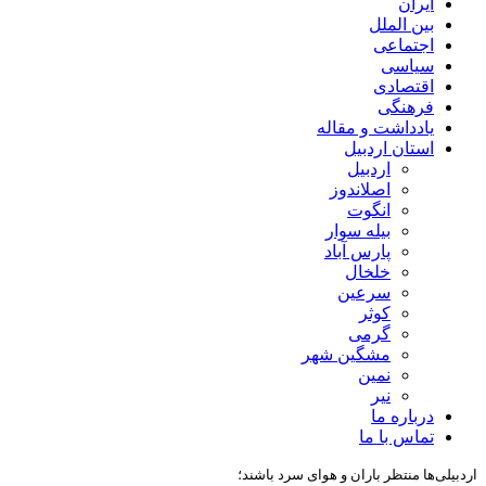
ایران
بین الملل
اجتماعی
سیاسی
اقتصادی
فرهنگی
یادداشت و مقاله
استان اردبیل
اردبیل
اصلاندوز
انگوت
بیله سوار
پارس آباد
خلخال
سرعین
کوثر
گرمی
مشگین شهر
نمین
نیر
درباره ما
تماس با ما
اردبیلی‌ها منتظر باران و هوای سرد باشند؛