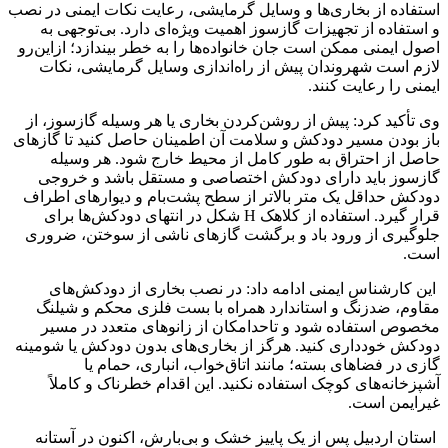
استفاده از بخاری‌ها و وسایل گرمایشی، رعایت نکات ایمنی در نصب
و استفاده از تجهیزات گازسوز اهمیت ویژه‌ای دارد. بی‌توجهی به
اصول ایمنی ممکن است جان خانواده‌ها را به خطر بیندازد؛ ازاین‌رو
لازم است شهروندان پیش از راه‌اندازی وسایل گرمایشی، نکات
ایمنی را رعایت کنند.
وی تأکید کرد: پیش از روشن‌کردن بخاری یا هر وسیله گازسوز، از
باز بودن مسیر دودکش و سلامت آن اطمینان حاصل کنید تا گازهای
حاصل از احتراق به طور کامل از محیط خارج شود. هر وسیله
گازسوز باید دارای دودکش اختصاصی و مستقل باشد و خروجی
دودکش حداقل یک متر بالاتر از سطح پشت‌بام و دیوارهای اطراف
قرار گیرد. استفاده از کلاهک H شکل در انتهای دودکش‌ها برای
جلوگیری از ورود باد و برگشت گازهای ناشی از سوختن، ضروری
است.
این کارشناس ایمنی ادامه داد: در نصب بخاری از دودکش‌های
مقاوم، ضدزنگ و استاندارد همراه با بست فلزی محکم و شیلنگ
مخصوص استفاده شود و تاحدامکان از زانوهای متعدد در مسیر
دودکش خودداری کنید. هرگز از بخاری‌های بدون دودکش یا شومینه
گازی در فضاهای بسته؛ مانند اتاق‌خواب، انباری، حمام یا
آشپزخانه‌های کوچک استفاده نکنید. این اقدام خطرناک و کاملاً
غیرایمن است.
استان اردبیل پس از یک پاییز خشک و بی‌بارش، اکنون در آستانه