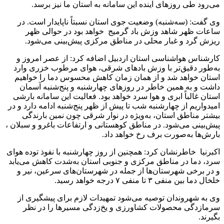
می‌رود طی روزهای آینده این سامانه به استان ما نیز برسد.
وی گفت: (سه‌شنبه) وضعیت جوی استان نسبتاً ناپایدار است. در
ساعات ظهر شاهد وزش باد گرمیج خواهد بود در حوالی ظهر
ریزش گرد و غبار محلی در مناطق مرکزی پیش‌بینی می‌شود.
کارشناس هواشناسی استان اردبیل اضافه کرد: از عصر امروز و
به‌طور دقیق‌تر با وزش بادهای شرقی، هوای مرطوب خزری وارد
استان خواهد شد و از همان زمان کاهش محسوس دما را خواهیم
داشت و به همین خاطر در روزهای چهارشنبه و پنج‌شنبه آسمان
استان غالباً ابری و هوا سرد خواهد بود. فعالیت این سامانه بارشی
امیدواریم از چهارشنبه شب تا پیش از ظهر پنج‌شنبه ادامه دارد و در
بیشتر مناطق استان، به‌ویژه در نوار شرقی چون نمین بارندگی
پیش‌بینی می‌شود. در مناطق کوهستانی و ارتفاعات باغرو و سبلان ،
بارش‌ها به‌صورت برف رخ خواهد داد.
اکبرنیا خاطرنشان کرد: همچنین از روز چهارشنبه با نفوذ توده هوای
سرد، دما در مناطق مرکزی و جنوبی استان به‌شدت کاهش می‌یابد
و در برخی شهرستان‌ها از جمله در شهرستان‌های سرعین، نیر و
خلخال دما بین منفی ۳ تا منفی ۷ درجه خواهد رسید.
وی به شهروندان توصیه می‌شود تمهیدات لازم برای پیشگیری از
سرمازدگی محصولات کشاورزی و یخ‌زدگی مسیرها را در نظر
بگیرند.