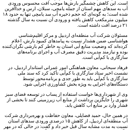
است. این کاهش چشمگیر بارش‌ها موجب افت محسوس ورودی
آب به سدهای مهم استان از جمله یامچی، سبلان، ارس و خداآفرین
شده است؛ به گونه‌ای که حجم ذخیره آب سد یامچی تنها به حدود ۱۸
میلیون مترمکعب کاهش یافته و ورودی آن نسبت به سال گذشته
۲۱ درصد افت داشته است.
مسئولان شرکت آب منطقه‌ای اردبیل و مرکز اقلیم‌شناسی
هواشناسی ضمن هشدار نسبت به پیامدهای کمبود بارش، اعلام
کرده‌اند که وضعیت منابع آبی استان به خاطر کم بارشی نگران‌کننده
بوده و نیازمند مدیریت دقیق مصرف آب و اجرای برنامه‌های
سازگاری با کم‌آبی است.
فرهاد سبحانی، معاون هماهنگی امور عمرانی استاندار اردبیل، در
نشست اخیر ستاد سازگاری با کم‌آبی تأکید کرد که سند ملی
سازگاری با کم‌آبی باید به طور جدی و برنامه‌محور توسط
دستگاه‌های اجرایی به ویژه بخش کشاورزی اجرایی شود.
وی از شهرداری‌ها خواست استفاده از پساب در توسعه فضای سبز
شهری را جایگزین برداشت از منابع آب زیرزمینی کنند تا بخشی از
فشار وارد بر منابع آب کاهش یابد.
در همین حال، حمید فضایلی، معاون حفاظت و بهره‌برداری شرکت
آب منطقه‌ای اردبیل، از کاهش ۱۵ درصدی ورودی سدهای استان
نسبت به مدت مشابه سال قبل خبر داد و گفت: در حالی که در مهر