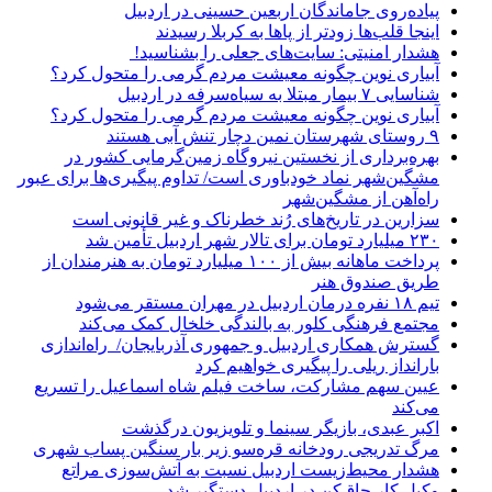
پیاده‌روی جاماندگان اربعین حسینی در اردبیل
اینجا قلب‌ها زودتر از پاها به کربلا رسیدند
هشدار امنیتی: سایت‌های جعلی را بشناسید!
آبیاری نوین چگونه معیشت مردم گرمی را متحول کرد؟
شناسایی ۷ بیمار مبتلا به سیاه‌سرفه در اردبیل
آبیاری نوین چگونه معیشت مردم گرمی را متحول کرد؟
۹ روستای شهرستان نمین دچار تنش آبی هستند
بهره‌برداری از نخستین نیروگاه زمین‌گرمایی کشور در
مشگین‌شهر نماد خودباوری است/ تداوم پیگیری‌ها برای عبور
راه‌آهن از مشگین‌شهر
سزارین در تاریخ‌های رُند خطرناک و غیر قانونی است
۲۳۰ میلیارد تومان برای تالار شهر اردبیل تأمین شد
پرداخت ماهانه بیش از ۱۰۰ میلیارد تومان به هنرمندان از
طریق صندوق هنر
تیم ۱۸ نفره درمان اردبیل در مهران مستقر می‌شود
مجتمع فرهنگی کلور به بالندگی خلخال کمک می‌کند
گسترش همکاری اردبیل و جمهوری آذربایجان/ راه‌اندازی
بارانداز ریلی را پیگیری خواهیم کرد
عیین سهم مشارکت، ساخت فیلم شاه‌ اسماعیل را تسریع
می‌کند
اکبر عبدی، بازیگر سینما و تلویزیون درگذشت
مرگ تدریجی رودخانه قره‌سو زیر بار سنگین پساب شهری
هشدار محیط‌زیست اردبیل نسبت به آتش‌سوزی مراتع
وکیل کار چاق‌کن در اردبیل دستگیر شد