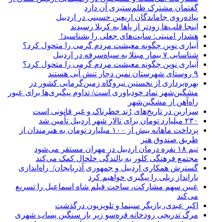
گفتمان مشترک ظلم‌ستیزی آن دارد
پیاده‌روی جاماندگان اربعین حسینی در اردبیل
اینجا قلب‌ها زودتر از پاها به کربلا رسیدند
هشدار امنیتی: سایت‌های جعلی را بشناسید!
آبیاری نوین چگونه معیشت مردم گرمی را متحول کرد؟
شناسایی ۷ بیمار مبتلا به سیاه‌سرفه در اردبیل
آبیاری نوین چگونه معیشت مردم گرمی را متحول کرد؟
۹ روستای شهرستان نمین دچار تنش آبی هستند
بهره‌برداری از نخستین نیروگاه زمین‌گرمایی کشور در
مشگین‌شهر نماد خودباوری است/ تداوم پیگیری‌ها برای عبور
راه‌آهن از مشگین‌شهر
سزارین در تاریخ‌های رُند خطرناک و غیر قانونی است
۲۳۰ میلیارد تومان برای تالار شهر اردبیل تأمین شد
پرداخت ماهانه بیش از ۱۰۰ میلیارد تومان به هنرمندان از
طریق صندوق هنر
تیم ۱۸ نفره درمان اردبیل در مهران مستقر می‌شود
مجتمع فرهنگی کلور به بالندگی خلخال کمک می‌کند
گسترش همکاری اردبیل و جمهوری آذربایجان/ راه‌اندازی
بارانداز ریلی را پیگیری خواهیم کرد
عیین سهم مشارکت، ساخت فیلم شاه‌ اسماعیل را تسریع
می‌کند
اکبر عبدی، بازیگر سینما و تلویزیون درگذشت
مرگ تدریجی رودخانه قره‌سو زیر بار سنگین پساب شهری