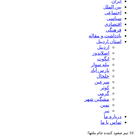
ایران
بین الملل
اجتماعی
سیاسی
اقتصادی
فرهنگی
یادداشت و مقاله
استان اردبیل
اردبیل
اصلاندوز
انگوت
بیله سوار
پارس آباد
خلخال
سرعین
کوثر
گرمی
مشگین شهر
نمین
نیر
درباره ما
تماس با ما
16 تیم صعود کننده جام ملتها؛