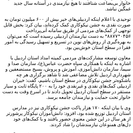
خانوار بی‌بضاعت شتافتند تا هیچ نیازمندی در آستانه سال جدید
غمگین نباشد.
توحیدی با اعلام اینکه اردبیلی‌های خیر بیش از ۶۰۰ میلیون تومان به
صورت نقدی به جشن نیکوکاری کمک کرده‌اند، بیان کرد: بخش قابل
توجهی از کمک‌های مردمی از طریق سامانه آنی‌پرداخت
#۰۴۵*۸۸۷۷* به دست نیازمندان اردبیلی رسیده است که می‌توان
به بهره‌گیری از روش‌های نوین در تسریع و تسهیل رسیدگی به امور
فقرا در سطح استان خوش‌بین بود.
معاون توسعه مشارکت‌های مردمی کمیته امداد استان اردبیل با
اشاره به اینکه با همکاری سپاه حضرت عباس(ع)، سازمان صدا و
سیما، سازمان دانش‌آموزی، آموزش و پروش، بسیج مستضعفین و
شهرداری اردبیل تلاش مضاعفی شد تا شاهد برگزاری هر چه
باشکوه‌تر جشن نیکوکاری در سطح استان باشیم، گفت: خیران
اردبیلی کمک‌های نقدی و غیرنقدی خود را به ۲۰۰ پایگاه ثابت و سیار
مستقر در سطح استان اردبیل تحویل دادند تا در اسرع وقت به دست
خانوار تحت حمایت و نیازمندان جامعه برسد.
وی با بیان اینکه ۱۷۰ هزار پاکت جشن نیکوکاری نیز در مدارس
استان اردبیل توزیع شده بود، افزود: دانش‌آموزان نیکوکار پرشورتر
از هر سال در این جشن معنوی حضور یافتند و با کمک‌های خود
دل‌های همنوعان نیازمندشان را شاد کردند.