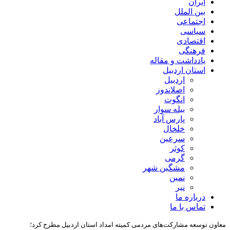
ایران
بین الملل
اجتماعی
سیاسی
اقتصادی
فرهنگی
یادداشت و مقاله
استان اردبیل
اردبیل
اصلاندوز
انگوت
بیله سوار
پارس آباد
خلخال
سرعین
کوثر
گرمی
مشگین شهر
نمین
نیر
درباره ما
تماس با ما
معاون توسعه مشارکت‌های مردمی کمیته امداد استان اردبیل مطرح کرد؛