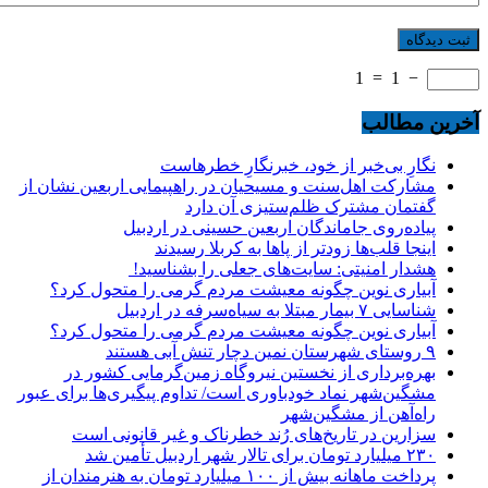
1
=
1
−
آخرین مطالب
نگارِ بی‌خبر از خود، خبرنگارِ خطرهاست
مشارکت اهل‌سنت و مسیحیان در راهپیمایی اربعین نشان از
گفتمان مشترک ظلم‌ستیزی آن دارد
پیاده‌روی جاماندگان اربعین حسینی در اردبیل
اینجا قلب‌ها زودتر از پاها به کربلا رسیدند
هشدار امنیتی: سایت‌های جعلی را بشناسید!
آبیاری نوین چگونه معیشت مردم گرمی را متحول کرد؟
شناسایی ۷ بیمار مبتلا به سیاه‌سرفه در اردبیل
آبیاری نوین چگونه معیشت مردم گرمی را متحول کرد؟
۹ روستای شهرستان نمین دچار تنش آبی هستند
بهره‌برداری از نخستین نیروگاه زمین‌گرمایی کشور در
مشگین‌شهر نماد خودباوری است/ تداوم پیگیری‌ها برای عبور
راه‌آهن از مشگین‌شهر
سزارین در تاریخ‌های رُند خطرناک و غیر قانونی است
۲۳۰ میلیارد تومان برای تالار شهر اردبیل تأمین شد
پرداخت ماهانه بیش از ۱۰۰ میلیارد تومان به هنرمندان از