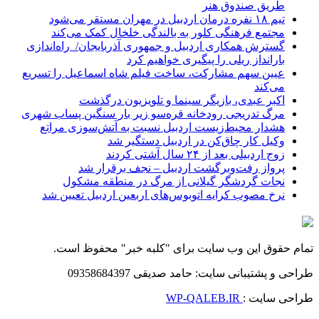
طریق صندوق هنر
تیم ۱۸ نفره درمان اردبیل در مهران مستقر می‌شود
مجتمع فرهنگی کلور به بالندگی خلخال کمک می‌کند
گسترش همکاری اردبیل و جمهوری آذربایجان/ راه‌اندازی
بارانداز ریلی را پیگیری خواهیم کرد
عیین سهم مشارکت، ساخت فیلم شاه‌ اسماعیل را تسریع
می‌کند
اکبر عبدی، بازیگر سینما و تلویزیون درگذشت
مرگ تدریجی رودخانه قره‌سو زیر بار سنگین پساب شهری
هشدار محیط‌زیست اردبیل نسبت به آتش‌سوزی مراتع
وکیل کار چاق‌کن در اردبیل دستگیر شد
زوج اردبیلی بعد از ۲۴ سال آشتی کردند
پرواز رفت‌وبرگشت اردبیل – نجف برقرار شد
نجات گردشگر گیلانی از مرگ در منطقه مشکول
نرخ مصوب کرایه اتوبوس‌های اربعین اردبیل تعیین شد
تمام حقوق این وب سایت برای "کلبه خبر" محفوظ است.
طراحی و پشتیبانی سایت: حامد صدیقی 09358684397
طراحی سایت :
WP-QALEB.IR