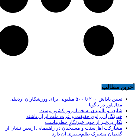
آخرین مطالب
تعیین پاداش ۲۰۰ تا ۵۰۰ میلیونی برای ورزشکاران اردبیلی
مدال‌آور در ناگویا
شایعه و ناامیدی نسخه امروز کشور نیست
خبرنگاران راوی حقیقت و عزت ملت ایران باشند
نگارِ بی‌خبر از خود، خبرنگارِ خطرهاست
مشارکت اهل‌سنت و مسیحیان در راهپیمایی اربعین نشان از
گفتمان مشترک ظلم‌ستیزی آن دارد