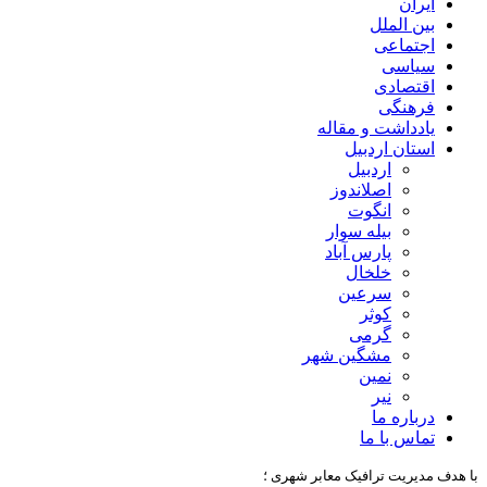
ایران
بین الملل
اجتماعی
سیاسی
اقتصادی
فرهنگی
یادداشت و مقاله
استان اردبیل
اردبیل
اصلاندوز
انگوت
بیله سوار
پارس آباد
خلخال
سرعین
کوثر
گرمی
مشگین شهر
نمین
نیر
درباره ما
تماس با ما
با هدف مدیریت ترافیک معابر شهری ؛