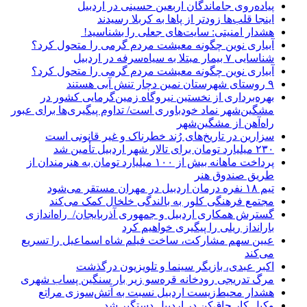
پیاده‌روی جاماندگان اربعین حسینی در اردبیل
اینجا قلب‌ها زودتر از پاها به کربلا رسیدند
هشدار امنیتی: سایت‌های جعلی را بشناسید!
آبیاری نوین چگونه معیشت مردم گرمی را متحول کرد؟
شناسایی ۷ بیمار مبتلا به سیاه‌سرفه در اردبیل
آبیاری نوین چگونه معیشت مردم گرمی را متحول کرد؟
۹ روستای شهرستان نمین دچار تنش آبی هستند
بهره‌برداری از نخستین نیروگاه زمین‌گرمایی کشور در
مشگین‌شهر نماد خودباوری است/ تداوم پیگیری‌ها برای عبور
راه‌آهن از مشگین‌شهر
سزارین در تاریخ‌های رُند خطرناک و غیر قانونی است
۲۳۰ میلیارد تومان برای تالار شهر اردبیل تأمین شد
پرداخت ماهانه بیش از ۱۰۰ میلیارد تومان به هنرمندان از
طریق صندوق هنر
تیم ۱۸ نفره درمان اردبیل در مهران مستقر می‌شود
مجتمع فرهنگی کلور به بالندگی خلخال کمک می‌کند
گسترش همکاری اردبیل و جمهوری آذربایجان/ راه‌اندازی
بارانداز ریلی را پیگیری خواهیم کرد
عیین سهم مشارکت، ساخت فیلم شاه‌ اسماعیل را تسریع
می‌کند
اکبر عبدی، بازیگر سینما و تلویزیون درگذشت
مرگ تدریجی رودخانه قره‌سو زیر بار سنگین پساب شهری
هشدار محیط‌زیست اردبیل نسبت به آتش‌سوزی مراتع
وکیل کار چاق‌کن در اردبیل دستگیر شد