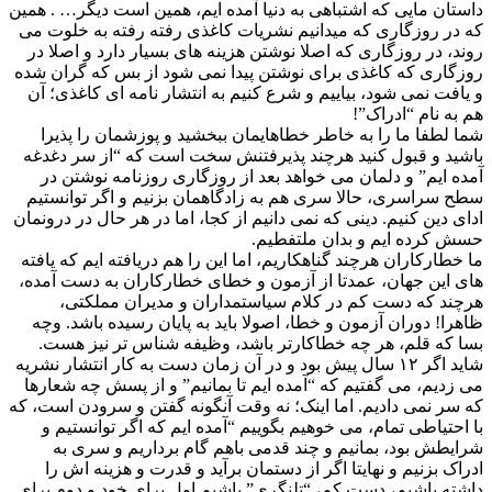
داستان مایی که اشتباهی به دنیا آمده ایم، همین است دیگر… . همین
که در روزگاری که میدانیم نشریات کاغذی رفته رفته به خلوت می
روند، در روزگاری که اصلا نوشتن هزینه های بسیار دارد و اصلا در
روزگاری که کاغذی برای نوشتن پیدا نمی شود از بس که گران شده
و یافت نمی شود، بیاییم و شرع کنیم به انتشار نامه ای کاغذی؛ آن
هم به نام “ادراک”!
شما لطفا ما را به خاطر خطاهایمان ببخشید و پوزشمان را پذیرا
باشید و قبول کنید هرچند پذیرفتنش سخت است که “از سر دغدغه
آمده ایم” و دلمان می خواهد بعد از روزگاری روزنامه نوشتن در
سطح سراسری، حالا سری هم به زادگاهمان بزنیم و اگر توانستیم
ادای دین کنیم. دینی که نمی دانیم از کجا، اما در هر حال در درونمان
حسش کرده ایم و بدان ملتفطیم.
ما خطارکاران هرچند گناهکاریم، اما این را هم دریافته ایم که یافته
های این جهان، عمدتا از آزمون و خطای خطارکاران به دست آمده،
هرچند که دست کم در کلام سیاستمداران و مدیران مملکتی،
ظاهرا! دوران آزمون و خطا، اصولا باید به پایان رسیده باشد. وچه
بسا که قلم، هر چه خطاکارتر باشد، وظیفه شناس تر نیز هست.
شاید اگر ۱۲ سال پیش بود و در آن زمان دست به کار انتشار نشریه
می زدیم، می گفتیم که “آمده ایم تا بمانیم” و از پسش چه شعارها
که سر نمی دادیم. اما اینک؛ نه وقت آنگونه گفتن و سرودن است، که
با احتیاطی تمام، می خوهیم بگوییم “آمده ایم که اگر توانستیم و
شرایطش بود، بمانیم و چند قدمی باهم گام برداریم و سری به
ادراک بزنیم و نهایتا اگر از دستمان برآید و قدرت و هزینه اش را
داشته باشیم، دست کم، “تلنگری” باشیم اول برای خود و دوم برای