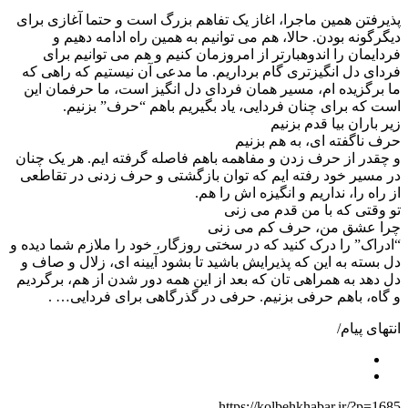
پذیرفتن همین ماجرا، اغاز یک تفاهم بزرگ است و حتما آغازی برای
دیگرگونه بودن. حالا، هم می توانیم به همین راه ادامه دهیم و
فردایمان را اندوهبارتر از امروزمان کنیم و هم می توانیم برای
فردای دل انگیزتری گام برداریم. ما مدعی آن نیستیم که راهی که
ما برگزیده ام، مسیر همان فردای دل انگیز است، ما حرفمان این
است که برای چنان فردایی، یاد بگیریم باهم “حرف” بزنیم.
زیر باران بیا قدم بزنیم
حرف ناگفته ای، به هم بزنیم
و چقدر از حرف زدن و مفاهمه باهم فاصله گرفته ایم. هر یک چنان
در مسیر خود رفته ایم که توان بازگشتی و حرف زدنی در تقاطعی
از راه را، نداریم و انگیزه اش را هم.
تو وقتی که با من قدم می زنی
چرا عشق من، حرف کم می زنی
“ادراک” را درک کنید که در سختی روزگار، خود را ملازم شما دیده و
دل بسته به این که پذیرایش باشید تا بشود آیینه ای، زلال و صاف و
دل دهد به همراهی تان که بعد از این همه دور شدن از هم، برگردیم
و گاه، باهم حرفی بزنیم. حرفی در گذرگاهی برای فردایی… .
انتهای پیام/
https://kolbehkhabar.ir/?p=1685