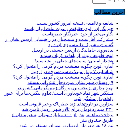
=
1
×
3
آخرین مطالب
شایعه و ناامیدی نسخه امروز کشور نیست
خبرنگاران راوی حقیقت و عزت ملت ایران باشند
نگارِ بی‌خبر از خود، خبرنگارِ خطرهاست
مشارکت اهل‌سنت و مسیحیان در راهپیمایی اربعین نشان از
گفتمان مشترک ظلم‌ستیزی آن دارد
پیاده‌روی جاماندگان اربعین حسینی در اردبیل
اینجا قلب‌ها زودتر از پاها به کربلا رسیدند
هشدار امنیتی: سایت‌های جعلی را بشناسید!
آبیاری نوین چگونه معیشت مردم گرمی را متحول کرد؟
شناسایی ۷ بیمار مبتلا به سیاه‌سرفه در اردبیل
آبیاری نوین چگونه معیشت مردم گرمی را متحول کرد؟
۹ روستای شهرستان نمین دچار تنش آبی هستند
بهره‌برداری از نخستین نیروگاه زمین‌گرمایی کشور در
مشگین‌شهر نماد خودباوری است/ تداوم پیگیری‌ها برای عبور
راه‌آهن از مشگین‌شهر
سزارین در تاریخ‌های رُند خطرناک و غیر قانونی است
۲۳۰ میلیارد تومان برای تالار شهر اردبیل تأمین شد
پرداخت ماهانه بیش از ۱۰۰ میلیارد تومان به هنرمندان از
طریق صندوق هنر
تیم ۱۸ نفره درمان اردبیل در مهران مستقر می‌شود