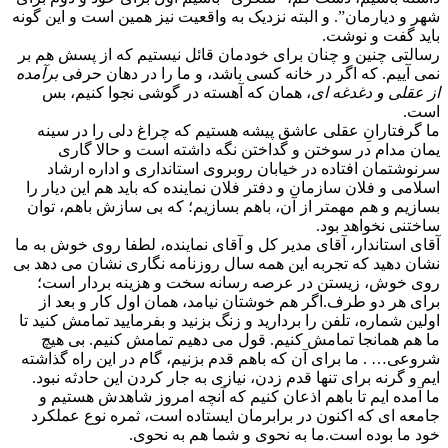
شهر و دیارمان”. و البته نزدیک به واقعیت نیز همین است و این گونه
باید گفت و نوشت.
رسالتی چنین و چنان برای خودمان قائل نیستیم که از پسش هم بر
نمی آییم. که اگر در خانه کسی باشد، و ما را در دهان حرفی
برآمده
از عقلی و دغدغه ای
، همان که آهسته در گوشی نجوا کنیم، بس
است.
ما گرفتارانِ عقلی عاشق پیشه هستیم که چراغ دلی را در سینه
یمان مدام در سوختن و گداختن نگه داشته است و حالا گاری
سرنوشتمان افتاده در خیابان روبروی استانداری و اداره ارشاد
اسلامی و فلان سازمان و دفتر فلان نماینده که باید هم این دیار را
بسازیم و هم مهمتر از آن، باهم بسازیم؛ که بی سازش باهم، توان
ساختنی نخواهد بود.
آقای استاندار، آقای مدیر کل و آقای نماینده، لطفا روی خوش به ما
نشان دهید که تجربه این همه سال روزنامه نگاری نشان می دهد بی
روی خوش، زیستن در عرصه رسانه سخت و هزینه بردار است؛
برای هر دو طرف.اگر هم خوشتان نیامد، همان اول کار و بعد از
اولین شماره، تلفن را بردارید و زنگ بزنید و بفرمایید تمامش کنید تا
ما هم همانجا تمامش کنیم. قول می دهیم تمامش کنیم. بی هیچ
شروعی… . ما برای آن که باهم قدم بزنیم، گام در این راه گذاشته
ایم و گرنه برای تنها قدم زدن، نیازی به جار کردن این حادثه نبود.
ما آمده ایم تا باهم اذعان کنیم که آنچه امروز شاهدش هستیم و
جامعه ای که اکنون در برابرمان ایستاده است، ثمره نوع عملکرد
خود ما بوده است.ما به نحوی و شما هم به نحوی.