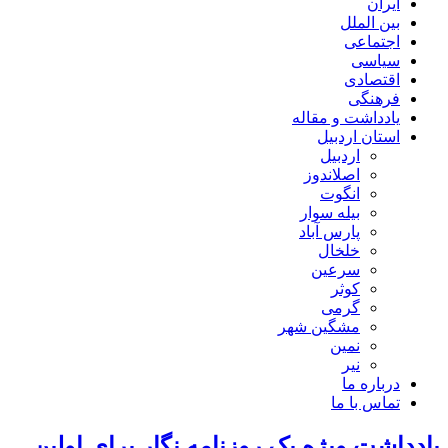
ایران
بین الملل
اجتماعی
سیاسی
اقتصادی
فرهنگی
یادداشت و مقاله
استان اردبیل
اردبیل
اصلاندوز
انگوت
بیله سوار
پارس آباد
خلخال
سرعین
کوثر
گرمی
مشگین شهر
نمین
نیر
درباره ما
تماس با ما
یادداشت ویژه یک روزنامه نگار برای اولین