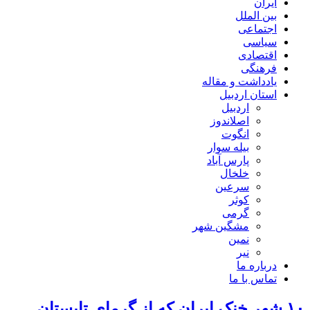
ایران
بین الملل
اجتماعی
سیاسی
اقتصادی
فرهنگی
یادداشت و مقاله
استان اردبیل
اردبیل
اصلاندوز
انگوت
بیله سوار
پارس آباد
خلخال
سرعین
کوثر
گرمی
مشگین شهر
نمین
نیر
درباره ما
تماس با ما
۱۰ شهر خنک ایران که از گرمای تابستان