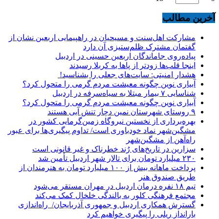
آخرین مطالب
مشارکت اهل‌سنت و مسیحیان در راهپیمایی اربعین نشان از
گفتمان مشترک ظلم‌ستیزی آن دارد
پیاده‌روی جاماندگان اربعین حسینی در اردبیل
اینجا قلب‌ها زودتر از پاها به کربلا رسیدند
هشدار امنیتی: سایت‌های جعلی را بشناسید!
آبیاری نوین چگونه معیشت مردم گرمی را متحول کرد؟
شناسایی ۷ بیمار مبتلا به سیاه‌سرفه در اردبیل
آبیاری نوین چگونه معیشت مردم گرمی را متحول کرد؟
۹ روستای شهرستان نمین دچار تنش آبی هستند
بهره‌برداری از نخستین نیروگاه زمین‌گرمایی کشور در
مشگین‌شهر نماد خودباوری است/ تداوم پیگیری‌ها برای عبور
راه‌آهن از مشگین‌شهر
سزارین در تاریخ‌های رُند خطرناک و غیر قانونی است
۲۳۰ میلیارد تومان برای تالار شهر اردبیل تأمین شد
پرداخت ماهانه بیش از ۱۰۰ میلیارد تومان به هنرمندان از
طریق صندوق هنر
تیم ۱۸ نفره درمان اردبیل در مهران مستقر می‌شود
مجتمع فرهنگی کلور به بالندگی خلخال کمک می‌کند
گسترش همکاری اردبیل و جمهوری آذربایجان/ راه‌اندازی
بارانداز ریلی را پیگیری خواهیم کرد