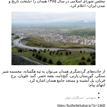
مجلس شورای اسلامی در سال ۱۳۸۵ همدان را «پایتخت تاریخ و
تمدن ایران» اعلام کرد.
از جاذبه‌های گردشگری همدان می‌توان به تپه هگمتانه، مجسمه شیر
سنگی، گورستان پارتی، گنج‌نامه، بقعه خضر، گنبد علویان، برج
قربان، پل آبشینه و مسجد جامع همدان اشاره کرد.
انتهای پیام/
منبع خبر : خبرنگاران جوان
https://kolbehkhabar.ir/?p=2468