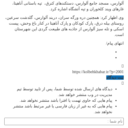
آلوارس، مسجد جامع آلوارس، دستکندهای کنزق، تپه باستانی آناهیتا،
غارهای ویند کلخوران و تپه آتشگاه اشاره کرد.
وی اظهار کرد: همچنین دره ورگه سران، دربند آلوارس، گلدشت سرعین،
روستای بیله درق، پارک کودکان و پارک آناهیتا در کنار باغ وحش، پیست
اسکی و تله سیژ آلوارس از جاذبه های طبیعت گردی این شهرستان
است.
انتهای پیام/
https://kolbehkhabar.ir/?p=2001
ثبت دیدگاه
دیدگاه های ارسال شده توسط شما، پس از تایید توسط تیم
مدیریت در وب منتشر خواهد شد.
پیام هایی که حاوی تهمت یا افترا باشد منتشر نخواهد شد.
پیام هایی که به غیر از زبان فارسی یا غیر مرتبط باشد منتشر
نخواهد شد.