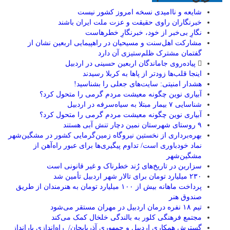
شایعه و ناامیدی نسخه امروز کشور نیست
خبرنگاران راوی حقیقت و عزت ملت ایران باشند
نگارِ بی‌خبر از خود، خبرنگارِ خطرهاست
مشارکت اهل‌سنت و مسیحیان در راهپیمایی اربعین نشان از
گفتمان مشترک ظلم‌ستیزی آن دارد
پیاده‌روی جاماندگان اربعین حسینی در اردبیل
اینجا قلب‌ها زودتر از پاها به کربلا رسیدند
هشدار امنیتی: سایت‌های جعلی را بشناسید!
آبیاری نوین چگونه معیشت مردم گرمی را متحول کرد؟
شناسایی ۷ بیمار مبتلا به سیاه‌سرفه در اردبیل
آبیاری نوین چگونه معیشت مردم گرمی را متحول کرد؟
۹ روستای شهرستان نمین دچار تنش آبی هستند
بهره‌برداری از نخستین نیروگاه زمین‌گرمایی کشور در مشگین‌شهر
نماد خودباوری است/ تداوم پیگیری‌ها برای عبور راه‌آهن از
مشگین‌شهر
سزارین در تاریخ‌های رُند خطرناک و غیر قانونی است
۲۳۰ میلیارد تومان برای تالار شهر اردبیل تأمین شد
پرداخت ماهانه بیش از ۱۰۰ میلیارد تومان به هنرمندان از طریق
صندوق هنر
تیم ۱۸ نفره درمان اردبیل در مهران مستقر می‌شود
مجتمع فرهنگی کلور به بالندگی خلخال کمک می‌کند
گسترش همکاری اردبیل و جمهوری آذربایجان/ راه‌اندازی بارانداز