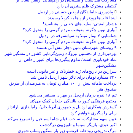
مشارکت اهل‌سنت و مسیحیان در راهپیمایی اربعین نشان از
گفتمان مشترک ظلم‌ستیزی آن دارد
پیاده‌روی جاماندگان اربعین حسینی در اردبیل
اینجا قلب‌ها زودتر از پاها به کربلا رسیدند
هشدار امنیتی: سایت‌های جعلی را بشناسید!
آبیاری نوین چگونه معیشت مردم گرمی را متحول کرد؟
شناسایی ۷ بیمار مبتلا به سیاه‌سرفه در اردبیل
آبیاری نوین چگونه معیشت مردم گرمی را متحول کرد؟
۹ روستای شهرستان نمین دچار تنش آبی هستند
بهره‌برداری از نخستین نیروگاه زمین‌گرمایی کشور در مشگین‌شهر
نماد خودباوری است/ تداوم پیگیری‌ها برای عبور راه‌آهن از
مشگین‌شهر
سزارین در تاریخ‌های رُند خطرناک و غیر قانونی است
۲۳۰ میلیارد تومان برای تالار شهر اردبیل تأمین شد
پرداخت ماهانه بیش از ۱۰۰ میلیارد تومان به هنرمندان از طریق
صندوق هنر
تیم ۱۸ نفره درمان اردبیل در مهران مستقر می‌شود
مجتمع فرهنگی کلور به بالندگی خلخال کمک می‌کند
گسترش همکاری اردبیل و جمهوری آذربایجان/ راه‌اندازی بارانداز
ریلی را پیگیری خواهیم کرد
عیین سهم مشارکت، ساخت فیلم شاه‌ اسماعیل را تسریع می‌کند
اکبر عبدی، بازیگر سینما و تلویزیون درگذشت
مرگ تدریجی رودخانه قره‌سو زیر بار سنگین پساب شهری