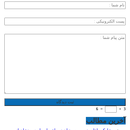
6
=
+
3
آخرین مطالب