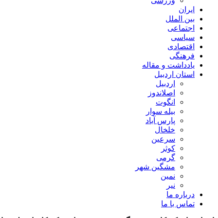
ورزشی
ایران
بین الملل
اجتماعی
سیاسی
اقتصادی
فرهنگی
یادداشت و مقاله
استان اردبیل
اردبیل
اصلاندوز
انگوت
بیله سوار
پارس آباد
خلخال
سرعین
کوثر
گرمی
مشگین شهر
نمین
نیر
درباره ما
تماس با ما