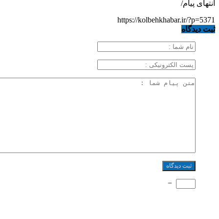
انتهای پیام/
https://kolbehkhabar.ir/?p=5371
ثبت دیدگاه
−