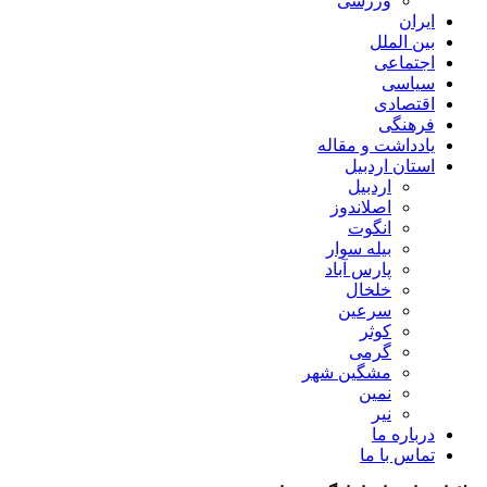
ورزشی
ایران
بین الملل
اجتماعی
سیاسی
اقتصادی
فرهنگی
یادداشت و مقاله
استان اردبیل
اردبیل
اصلاندوز
انگوت
بیله سوار
پارس آباد
خلخال
سرعین
کوثر
گرمی
مشگین شهر
نمین
نیر
درباره ما
تماس با ما