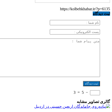
https://kolbehkhabar.ir/?p=6135
ثبت دیدگاه
3
=
5
−
گالری تصاویر مشابه