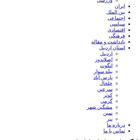
ورزشی
ایران
بین الملل
اجتماعی
سیاسی
اقتصادی
فرهنگی
یادداشت و مقاله
استان اردبیل
اردبیل
اصلاندوز
انگوت
بیله سوار
پارس آباد
خلخال
سرعین
کوثر
گرمی
مشگین شهر
نمین
نیر
درباره ما
تماس با ما