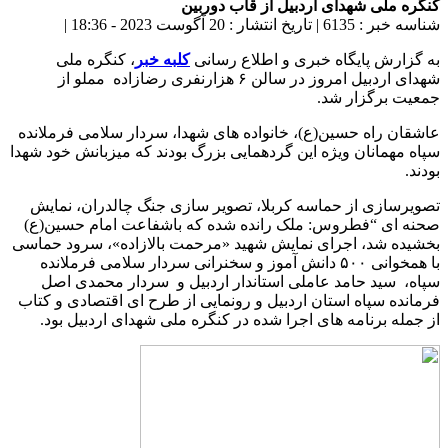
کنگره ملی شهدای اردبیل از قاب دوربین
شناسه خبر : 6135
|
تاریخ انتشار : 20 آگوست 2023 - 18:36
|
به گزارش پایگاه خبری و اطلاع رسانی
کلبه خبر
، کنگره ملی
شهدای اردبیل امروز در سالن ۶ هزارنفری رضازاده مملو از
جمعیت برگزار شد.
عاشقان راه حسین(ع)، خانواده های شهدا، سردار سلامی فرملانده
سپاه مهمانان ویژه این گردهمایی بزرگ بودند که میزبانش خود شهدا
بودند.
تصویرسازی از حماسه کربلا، تصویر سازی جنگ چالدران، نمایش
صحنه ای “فطروس: ملک رانده شده که باشفاعت امام حسین(ع)
بخشیده شد، اجرای نمایش شهید «مرحمت بالازاده»، سرود حماسی
با همخوانی ۵۰۰ دانش آموز و سخنرانی سردار سلامی فرملانده
سپاه، سید حامد عاملی استاندار اردبیل و سردار محمدی اصل
فرمانده سپاه استان اردبیل و رونمایی از طرح ای اقتصادی و کتاب
از جمله برنامه های اجرا شده در کنگره ملی شهدای اردبیل بود.