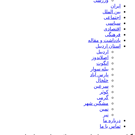
ورزشی
ایران
بین الملل
اجتماعی
سیاسی
اقتصادی
فرهنگی
یادداشت و مقاله
استان اردبیل
اردبیل
اصلاندوز
انگوت
بیله سوار
پارس آباد
خلخال
سرعین
کوثر
گرمی
مشگین شهر
نمین
نیر
درباره ما
تماس با ما