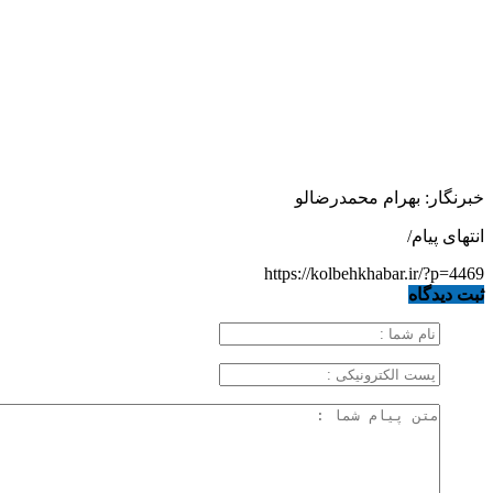
خبرنگار: بهرام محمدرضالو
انتهای پیام/
https://kolbehkhabar.ir/?p=4469
ثبت دیدگاه