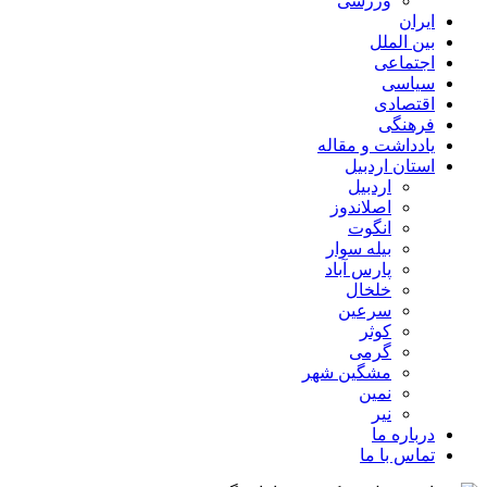
ورزشی
ایران
بین الملل
اجتماعی
سیاسی
اقتصادی
فرهنگی
یادداشت و مقاله
استان اردبیل
اردبیل
اصلاندوز
انگوت
بیله سوار
پارس آباد
خلخال
سرعین
کوثر
گرمی
مشگین شهر
نمین
نیر
درباره ما
تماس با ما