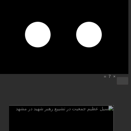
=
7
×