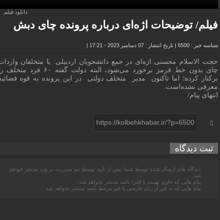
دانلود فیلم
فیلم/ توضیحات اژه‌ای درباره پرونده چای دبش
شناسه خبر : 6500
|
تاریخ انتشار : 07 دسامبر 2023 - 17:21
|
حجت الاسلام محسنی اژه‌ای در جمع دانشجویان اردبیلی: با متخلفان واردات
چای بدون خط قرمز برخورد می‌شود، البته دولت گفته ۶۰ فرد متخلف
برکنار کرده؛ اما تاکنون مدیر متخلف دولتی در این پرونده به قوه قضائیه
معرفی نشده‌است.
انتهای پیام/
https://kolbehkhabar.ir/?p=6500
ثبت دیدگاه
دیدگاه های ارسال شده توسط شما، پس از تایید توسط تیم مدیریت در وب منتشر خواهد
شد.
پیام هایی که حاوی تهمت یا افترا باشد منتشر نخواهد شد.
پیام هایی که به غیر از زبان فارسی یا غیر مرتبط باشد منتشر نخواهد شد.