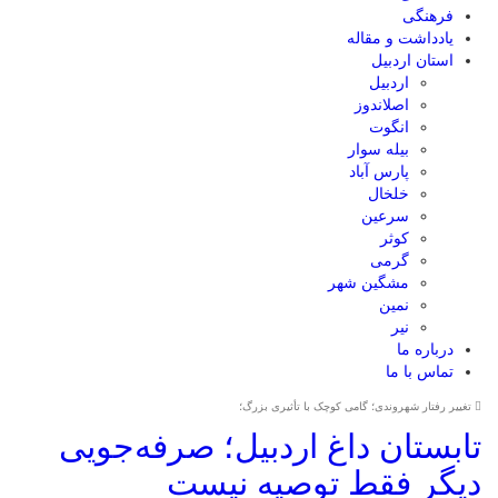
فرهنگی
یادداشت و مقاله
استان اردبیل
اردبیل
اصلاندوز
انگوت
بیله سوار
پارس آباد
خلخال
سرعین
کوثر
گرمی
مشگین شهر
نمین
نیر
درباره ما
تماس با ما
تغییر رفتار شهروندی؛ گامی کوچک با تأثیری بزرگ؛
تابستان داغ اردبیل؛ صرفه‌جویی
دیگر فقط توصیه نیست