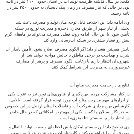
گفت: در سال گذشته ظرفیت تولید آب در استان حدود ۱۱۰۰ لیتر در ثانیه
بود، در حالی که نیاز مصرف در زمان پیک تابستان به حدود ۲۵۰۰ لیتر در
ثانیه رسید.
وی ادامه داد: این اختلاف قابل توجه میان تولید و مصرف باعث شد
بخشی از نیاز شهر از طریق مخازن ذخیره و مدیریت توزیع در شبکه
تأمین شود. با این حال، ادامه روند فعلی مصرف می‌تواند در ماه‌های گرم
پیش رو فشار بیشتری بر شبکه آب‌رسانی وارد کند.
پایش همچنین هشدار داد: اگر الگوی مصرف اصلاح نشود، تأمین پایدار آب
شرب و بهداشت در برخی مناطق با چالش مواجه خواهد شد. از
شهروندان انتظار داریم با رعایت الگوی مصرف و پرهیز از مصارف
غیرضروری، به مدیریت این شرایط کمک کنند.
فناوری در خدمت مدیریت منابع آب
در کنار مشارکت مردم، بهره‌گیری از فناوری‌های نوین نیز به عنوان یکی
از ابزارهای مهم مدیریت منابع آب مورد توجه قرار گرفته است. بالایی،
کارشناس بهره‌برداری شرکت آب و فاضلاب استان اردبیل در این خصوص
به خبرنگار سبلان ما گفت: یکی از مهم‌ترین امکاناتی که در حال حاضر
در اختیار داریم، سیستم «تله‌متری» است.
وی توضیح داد: این سیستم امکان پایش لحظه‌ای وضعیت تولید، انتقال و
مصرف آب را فراهم می‌کند و کارشناسان می‌توانند در هر ثانیه وضعیت