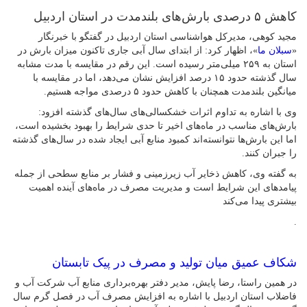
کاهش ۵ درصدی بارش‌های بلندمدت در استان اردبیل
مجید کوهی، مدیرکل هواشناسی استان اردبیل در گفتگو با خبرنگار
«
سبلان ما
»، اظهار کرد: از ابتدای سال آبی جاری تاکنون میزان بارش در
استان به ۲۵۹ میلی‌متر رسیده است. این رقم در مقایسه با مدت مشابه
سال گذشته حدود ۱۵ درصد افزایش نشان می‌دهد، اما در مقایسه با
میانگین بلندمدت همچنان با کاهش حدود ۵ درصدی مواجه هستیم.
وی با اشاره به تداوم اثرات خشکسالی‌های سال‌های گذشته افزود:
بارش‌های مناسب در ماه‌های اخیر تا حدی شرایط را بهبود بخشیده است،
اما این بارش‌ها نتوانسته‌اند کمبود منابع آبی ایجاد شده در سال‌های گذشته
را جبران کنند.
به گفته وی، کاهش ذخایر آب زیرزمینی و فشار بر منابع سطحی از جمله
پیامدهای این شرایط است و مدیریت مصرف در ماه‌های آینده اهمیت
بیشتری پیدا می‌کند
.
شکاف عمیق میان تولید و مصرف در پیک تابستان
در همین راستا، رضا پایش، مدیر دفتر بهره‌برداری منابع آب شرکت آب و
فاضلاب استان اردبیل با اشاره به افزایش مصرف آب در فصل گرم سال