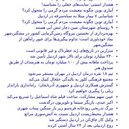
هشدار امنیتی: سایت‌های جعلی را بشناسید!
آبیاری نوین چگونه معیشت مردم گرمی را متحول کرد؟
شناسایی ۷ بیمار مبتلا به سیاه‌سرفه در اردبیل
آبیاری نوین چگونه معیشت مردم گرمی را متحول کرد؟
۹ روستای شهرستان نمین دچار تنش آبی هستند
بهره‌برداری از نخستین نیروگاه زمین‌گرمایی کشور در مشگین‌شهر
نماد خودباوری است/ تداوم پیگیری‌ها برای عبور راه‌آهن از
مشگین‌شهر
سزارین در تاریخ‌های رُند خطرناک و غیر قانونی است
۲۳۰ میلیارد تومان برای تالار شهر اردبیل تأمین شد
پرداخت ماهانه بیش از ۱۰۰ میلیارد تومان به هنرمندان از طریق
صندوق هنر
تیم ۱۸ نفره درمان اردبیل در مهران مستقر می‌شود
مجتمع فرهنگی کلور به بالندگی خلخال کمک می‌کند
گسترش همکاری اردبیل و جمهوری آذربایجان/ راه‌اندازی بارانداز
ریلی را پیگیری خواهیم کرد
عیین سهم مشارکت، ساخت فیلم شاه‌ اسماعیل را تسریع می‌کند
اکبر عبدی، بازیگر سینما و تلویزیون درگذشت
مرگ تدریجی رودخانه قره‌سو زیر بار سنگین پساب شهری
هشدار محیط‌زیست اردبیل نسبت به آتش‌سوزی مراتع
وکیل کار چاق‌کن در اردبیل دستگیر شد
زوج اردبیلی بعد از ۲۴ سال آشتی کردند