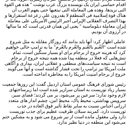
اقدام حماسی ایران یک نویسنده بزرگ عرب نوشت ” هذه هی القوة
التی نریدها، وهذه هی المعاملة التی نبتغیها حتى یفهم الغرب أن
هناک قوة إسلامیة فی المنطقة لا یقدرون على زعزعة استقرارها و
بهذا التصرف العقلانی الإیرانی أُجبر الرئیس الأمریکی على معاملة
إیران معاملة دبلوماسیة ” یعنی این همان قدرتی است که ما سالها
در آرزوی آن بودیم.
عاملی اظهار کرد: آنها باید بدانند که روزگار مقابله به مثل شروع
شده است “الغُنم بالغُنم والغُرم بالغُرم” ما به ترامپ حالی خواهیم
کرد که هزینه خروج از برجام برای او بسیار سنگین است، تمام
تنش‌هایی که فعلا در منطقه پیدا شده همه نتیجه خروج از برجام
است نه نتیجه سیاست‌های منطقی و عقلانی ایران، بیداری و آگاهی
ملت آمریکا نیز ترامپ را تحت فشار گذاشته است و آنها می‌گویند
خروج از برجام امنیت آمریکا را به مخاطره انداخته است.
رئیس شورای فرهنگ عمومی استان اردبیل گفت: این روزها جمعیت
بسیار زیاد توریست به استان سرازیر شده است اما زیرساختهای
لازم وجود ندارد؛ سرعین پر می‌شود، بر می گردند؛ فضای سبز،
سرویس بهداشتی، محیط پاک، محیط امن، چشم انداز های متعدد
ارزانی اجناس نسبت به سایر نقاط تأثیر فوق العاده در جذب
توریست دارد، کمربند سبلان ظرفیت عظیم برای جذب توریست
دارد ولی مغفول مانده است از نیر شروع می شود و به مشکین ختم
می‌شود این منطقه در دنیا نظیر ندارد.