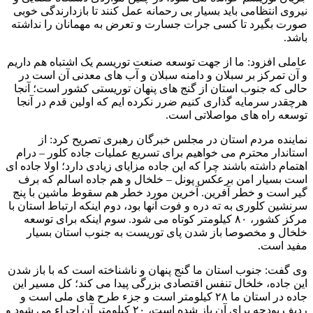
نیروی انتظامی باید بسیار بی رحمانه عمل کنند تا بازدارندگی خوبی
صورت بگیرد تا کسی جرات جسارت و تعرض به مهمانان را نداشته
باشد.
عاملی افزود: ما از جهت توسعه صنعت توریسم یک اشتباه هم داریم
و آن تمرکز بر سبلان و دامنه سبلان و آب های معدنی آن است در
حالی که جنوب استان از گنج های پنهان توریستی کشور است؛ آنجا
هرچقدر سرمایه گذاری کنیم ضرر نکرده ایم که اولین قدم در آنجا
توسعه راه های مواصلاتی است.
نماینده مردم استان در مجلس خبرگان رهبری تصریح کرد: از
استاندار محترم می خواهیم برای تسریع عملیات جاده کلور – درام
اهتمام داشته باشند چرا که این جاده مزایای زیادی دارد؛ اولا جاده ای
است بسیار امن برعکس پونل – خلخال و هم جاده اسالم که برف
گیر است و خطر آفرین. آخرین مورد خطر هم سقوط ماشین با پنج
سرنشین کلوری به ته دره و فوت آنها بود، دوم اینکه ارتباط استان با
مرکز کشور، ۸۰ کیلومتر کوتاه می شود. سوم اینکه برای توسعه
خلخال و مخصوصا باز شدن پای توریست به جنوب استان بسیار
مفید است.
وی گفت: جنوب استان ما گنج پنهان و ناشناخته است که با باز شدن
این جاده، خلخال تنفس اقتصادی بزرگی پیدا می کند؛ کل مسیر این
جاده در استان ما ۲۸ کیلومتر است و جزء طرح های ملی است و
ردیف بودجه برای آن باز شده است، ۲۰ کیلومتر آن اجراء می شود و