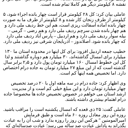
نقشه ۸ کیلومتر دیگر هم کاملا تمام شده است.
عاملی بیان کرد: کل ۲۸ کیلومتر قرار است چهار بانده اجراء شود، ۵
کیلومتر از طرف زنجان کار شده و ۸ کیلومتر از طرف ما به صورت
چهار بانده آماده آسفالت ریزی است، هم این خط ردیف ملی دارد و
هم چهار بانده شدن سرچم ردیف ملی دارد و هم رضی – گرمی –
بیله سوار ردیف ملی دارد و هم اردبیل – پارس آباد ردیف ملی دارد
که چهار بانده شود. اصلاندوز – آذربایجان شرقی نیز ردیف ملی دارد.
خطیب جمعه اردبیل افزود: برای کل اینها در محدوده استان ما ۱۳۰
میلیارد برای امسال گذاشته‌اند، ۳۰ میلیارد هم دوباره گذاشتند و لذا
کل این خطوط امسال ۱۶۰ میلیارد تومان پول دارد و ۲٫۵ برابر سال
گذشته است که از این مبلغ ۲۷ میلیارد تومان به جاده درام اختصاص
دارد. اما تخصیص همه اینها کم است.
وی اظهار کرد: جاده درام در سه ماهه اول با ۲۰ درصد تخصیص
چهار میلیارد تومان دارد و این مبلغ خیلی کم است و از مدیریت
ارشد استان می خواهم در خصوص تخصیص جاده ها مخصوصا جاده
درام اهتمام بیشتری داشته باشند.
عاملی گفت: ۲۵ ذی قعده که امسال یکشنبه است را مراقب باشید.
روزه این روز معادل روزه ۶۰ ماه است و طبق فرمایش
امیرالمومنین ” هرکس این روز را روزه بدارد و شب آن را به عبادت
بگذراند به پاداش عبادت صد ساله می رسد؛ عبادت صدساله‌ای که