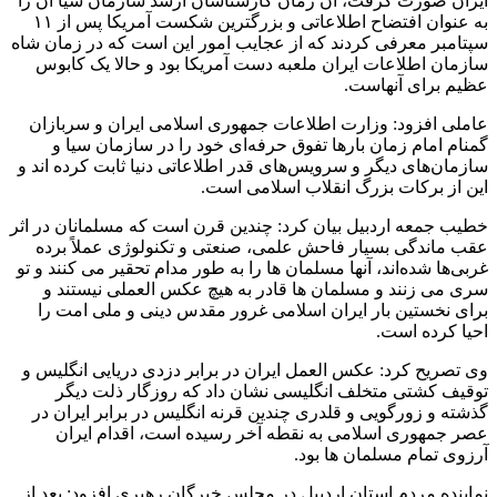
ایران صورت گرفت، آن زمان کارشناسان ارشد سازمان سیا آن را
به عنوان افتضاح اطلاعاتی و بزرگترین شکست آمریکا پس از ۱۱
سپتامبر معرفی کردند که از عجایب امور این است که در زمان شاه
سازمان اطلاعات ایران ملعبه دست آمریکا بود و حالا یک کابوس
عظیم برای آنهاست.
عاملی افزود: وزارت اطلاعات جمهوری اسلامی ایران و سربازان
گمنام امام زمان بارها تفوق حرفه‌ای خود را در سازمان سیا و
سازمان‌های دیگر و سرویس‌های قدر اطلاعاتی دنیا ثابت کرده اند و
این از برکات بزرگ انقلاب اسلامی است.
خطیب جمعه اردبیل بیان کرد: چندین قرن است که مسلمانان در اثر
عقب ماندگی بسیار فاحش علمی، صنعتی و تکنولوژی عملاً برده
غربی‌ها شده‌اند، آنها مسلمان ها را به طور مدام تحقیر می کنند و تو
سری می زنند و مسلمان ها قادر به هیچ عکس العملی نیستند و
برای نخستین بار ایران اسلامی غرور مقدس دینی و ملی امت را
احیا کرده است.
وی تصریح کرد: عکس العمل ایران در برابر دزدی دریایی انگلیس و
توقیف کشتی متخلف انگلیسی نشان داد که روزگار ذلت دیگر
گذشته و زورگویی و قلدری چندین قرنه انگلیس در برابر ایران در
عصر جمهوری اسلامی به نقطه آخر رسیده است، اقدام ایران
آرزوی تمام مسلمان ها بود.
نماینده مردم استان اردبیل در مجلس خبرگان رهبری افزود: بعد از