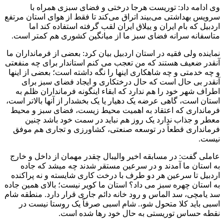
وی ادامه داد: توریست هرجا درختی و فضای سبزی همراه با
سرویس بهداشتی می‌بیند اتراق می‌کند تا فقط از هوای استان مرتفع
اردبیل که بام ایران و ییلاق ایران لقب گرفته استفاده کند اما
متاسفانه سرانه فضای سبز ما از میانگین کشوری هم کمتر است.
نماینده ولی فقیه در استان اردبیل بیان کرد: بعضی از فرمانداران ما
آنقدر ضعیف هستند که من تعجب می کنم استاندار برای چه منفعتی
و چه خدمتی و چه شاهکاری اینها را نگه داشته است؛ بعضی از اینها
آنقدر بی حال است که حال درختکاری و ایجاد فضای سبز برای
اطراف شهر خود را هم ندارد که ابقاء اینگونه فرمانداران ظلم به
استان است، گاهی عرضه یک دهیار یا یک بخشدار از آنها بالاتر است،
فرمانداری که اعتقاد به اهمیت محیط زیست، فضای سبز و محیط
معطر و جذاب ندارد یک روز هم نباید در سمت خود باشد چنین
فرمانداری قطعاً در توسعه صنعتی، کشاورزی و تجاری هم موفق
نیست.
عاملی گفت: در مسابقه اخیر والیبال چقدر مهمان از داخل و خارج
به استان ما آمدند و در سرعین مستقر شدند چه میشد که جاده
اردبیل تا سرعین هر دو طرف با درخت کاری شایسته و نه پراکنده
به استان چهره سبز می داد؟ استان ما کویر نیست؛ بالای همین جاده
سد یامچی، سد الماس و رود خانه دائم جاری قرار دارد. منطقه شام
اسبی باید کلا متحول شو،. شام اسبی صرفاً یک روستا نیست در
نقطه حساس توریستی به حال خود رها شده است.