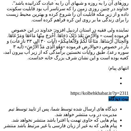
روزهای آن را به روزه و شبهای آن را به عبادت گذرانیده باشد”.
خداوند در چنین روزی زمین را که سرتاسر آب بود قابلیت سکونت
داده و از زیر مکه قابلیت آن را شروع کرده و بهترین محیط زیست
را برای زندگی ما بر روی این کره فراهم کرده است.
نماینده ولی فقیه در استان اردبیل افزود: خداوند در این خصوص
فرموده است « وَالْأَرْضَ بَعْدَ ذَلِکَ دَحَاهَا. أَخْرَجَ مِنْهَا مَاءَهَا وَمَرْعَاهَا.
وَالْجِبَالَ أَرْسَاهَا. مَتَاعًا لَّکُمْ وَلِأَنْعَامِکُمْ» (آیات ۳۰ الی ۳۳ نازعات) و
باز در خصوص دحوالارض فرموده «وَهُوَ الَّذِی مَدَّ الْأَرْضَ» (آیه ۳
سوره رعد). طبق روایات نخستین برآمدگی که از زیر آب بیرون آمد،
کعبه بوده است و این نشان شرف بزرگ خانه خداست.
انتهای پیام/
https://kolbehkhabar.ir/?p=2311
ثبت دیدگاه
دیدگاه های ارسال شده توسط شما، پس از تایید توسط تیم
مدیریت در وب منتشر خواهد شد.
پیام هایی که حاوی تهمت یا افترا باشد منتشر نخواهد شد.
پیام هایی که به غیر از زبان فارسی یا غیر مرتبط باشد منتشر