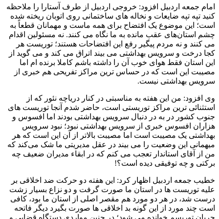
امام جمعه اردبیل افزود: خروجی اردبیل از طرف آستارا را ملاحظه
کنید تپه تپه ضایعات و نخاله های ساختمانی روی اتوبان ریخته شده
است؛ این موضوع یک افتضاح برای همه ماست و مهمانان قطعاً به
چشم استان‌های عقب مانده به ما نگاه می کنند. نه مسئولین اقدام
می کنند و نه مردم پیگیر رفع این افتضاحات هستند؛ توریست هر
کجا درخت و سرویس بهداشتی می بیند اتراق می کند و می گوید از
این استان فقط هوای خوب آن را داشته باشم کاملا برنده ام اما
مصیبت این است که در حساس ترین مراکز تفریحی هم خبری از
سرویس بهداشتی نیست.
وی افزود: من این هفته به مناسبتی در کنار دریاچه نئور که از
استثنائی ترین مراکز توریستی است، حاضر شدم آنجا توریست های
جنوب کشور در به در دنبال سرویس بهداشتی بودند اما افسوس و
هزاران افسوس خبری از سرویس بهداشتی نبود؛ نبود سرویس
بهداشتی یک مصیبت است اما مصیبت بالاتر از آن این است که هر
میهمانی این وضعیت را می بیند در عقل مدیریتی ما شک می‌کند که
من از آقای استاندار تعجب می کنم که در ابقاء مدیران ضعیف چه
برکتی و چه توفیقی دیده است؟!
خطیب جمعه اردبیل اظهار کرد: این هفته دو حرکت ضد اخلاقی بر
علیه توریست ها در استان ما صورت گرفت و دو نزاع بسیار زشت
درست شد، در هر دو مورد هم مقصر اصلی از استان ما بود، کافی
است چند مورد از این گونه بد اخلاقی ها صورت بگیرد دیگر فاتحه
جریان توریسم خوانده می شود؛ در چنین مواردی دستگاه قضایی و