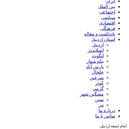
ایران
بین الملل
اجتماعی
سیاسی
اقتصادی
فرهنگی
یادداشت و مقاله
استان اردبیل
اردبیل
اصلاندوز
انگوت
بیله سوار
پارس آباد
خلخال
سرعین
کوثر
گرمی
مشگین شهر
نمین
نیر
درباره ما
تماس با ما
امام جمعه اردبیل: