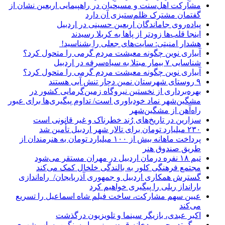
مشارکت اهل‌سنت و مسیحیان در راهپیمایی اربعین نشان از
گفتمان مشترک ظلم‌ستیزی آن دارد
پیاده‌روی جاماندگان اربعین حسینی در اردبیل
اینجا قلب‌ها زودتر از پاها به کربلا رسیدند
هشدار امنیتی: سایت‌های جعلی را بشناسید!
آبیاری نوین چگونه معیشت مردم گرمی را متحول کرد؟
شناسایی ۷ بیمار مبتلا به سیاه‌سرفه در اردبیل
آبیاری نوین چگونه معیشت مردم گرمی را متحول کرد؟
۹ روستای شهرستان نمین دچار تنش آبی هستند
بهره‌برداری از نخستین نیروگاه زمین‌گرمایی کشور در
مشگین‌شهر نماد خودباوری است/ تداوم پیگیری‌ها برای عبور
راه‌آهن از مشگین‌شهر
سزارین در تاریخ‌های رُند خطرناک و غیر قانونی است
۲۳۰ میلیارد تومان برای تالار شهر اردبیل تأمین شد
پرداخت ماهانه بیش از ۱۰۰ میلیارد تومان به هنرمندان از
طریق صندوق هنر
تیم ۱۸ نفره درمان اردبیل در مهران مستقر می‌شود
مجتمع فرهنگی کلور به بالندگی خلخال کمک می‌کند
گسترش همکاری اردبیل و جمهوری آذربایجان/ راه‌اندازی
بارانداز ریلی را پیگیری خواهیم کرد
عیین سهم مشارکت، ساخت فیلم شاه‌ اسماعیل را تسریع
می‌کند
اکبر عبدی، بازیگر سینما و تلویزیون درگذشت
مرگ تدریجی رودخانه قره‌سو زیر بار سنگین پساب شهری