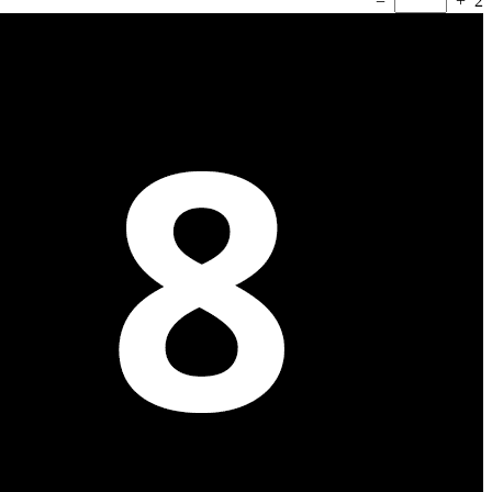
=
+
2