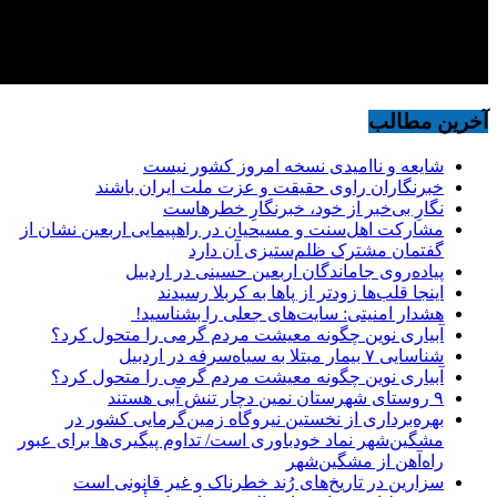
آخرین مطالب
شایعه و ناامیدی نسخه امروز کشور نیست
خبرنگاران راوی حقیقت و عزت ملت ایران باشند
نگارِ بی‌خبر از خود، خبرنگارِ خطرهاست
مشارکت اهل‌سنت و مسیحیان در راهپیمایی اربعین نشان از
گفتمان مشترک ظلم‌ستیزی آن دارد
پیاده‌روی جاماندگان اربعین حسینی در اردبیل
اینجا قلب‌ها زودتر از پاها به کربلا رسیدند
هشدار امنیتی: سایت‌های جعلی را بشناسید!
آبیاری نوین چگونه معیشت مردم گرمی را متحول کرد؟
شناسایی ۷ بیمار مبتلا به سیاه‌سرفه در اردبیل
آبیاری نوین چگونه معیشت مردم گرمی را متحول کرد؟
۹ روستای شهرستان نمین دچار تنش آبی هستند
بهره‌برداری از نخستین نیروگاه زمین‌گرمایی کشور در
مشگین‌شهر نماد خودباوری است/ تداوم پیگیری‌ها برای عبور
راه‌آهن از مشگین‌شهر
سزارین در تاریخ‌های رُند خطرناک و غیر قانونی است