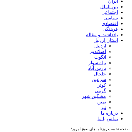
ایران
بین الملل
اجتماعی
سیاسی
اقتصادی
فرهنگی
یادداشت و مقاله
استان اردبیل
اردبیل
اصلاندوز
انگوت
بیله سوار
پارس آباد
خلخال
سرعین
کوثر
گرمی
مشگین شهر
نمین
نیر
درباره ما
تماس با ما
صفحه نخست روزنامه‌های صبح امروز؛