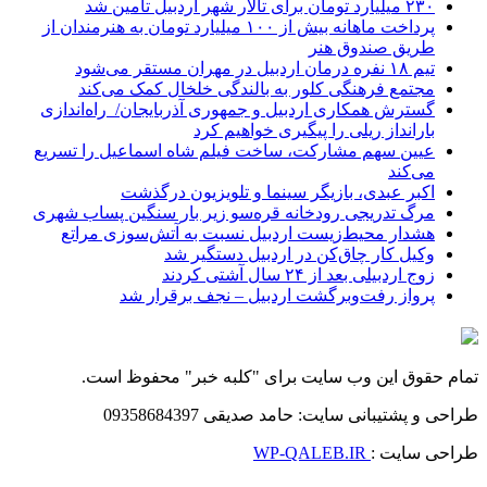
۲۳۰ میلیارد تومان برای تالار شهر اردبیل تأمین شد
پرداخت ماهانه بیش از ۱۰۰ میلیارد تومان به هنرمندان از
طریق صندوق هنر
تیم ۱۸ نفره درمان اردبیل در مهران مستقر می‌شود
مجتمع فرهنگی کلور به بالندگی خلخال کمک می‌کند
گسترش همکاری اردبیل و جمهوری آذربایجان/ راه‌اندازی
بارانداز ریلی را پیگیری خواهیم کرد
عیین سهم مشارکت، ساخت فیلم شاه‌ اسماعیل را تسریع
می‌کند
اکبر عبدی، بازیگر سینما و تلویزیون درگذشت
مرگ تدریجی رودخانه قره‌سو زیر بار سنگین پساب شهری
هشدار محیط‌زیست اردبیل نسبت به آتش‌سوزی مراتع
وکیل کار چاق‌کن در اردبیل دستگیر شد
زوج اردبیلی بعد از ۲۴ سال آشتی کردند
پرواز رفت‌وبرگشت اردبیل – نجف برقرار شد
تمام حقوق این وب سایت برای "کلبه خبر" محفوظ است.
طراحی و پشتیبانی سایت: حامد صدیقی 09358684397
طراحی سایت :
WP-QALEB.IR