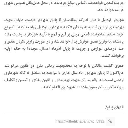
جریمه تبدیل خواهد شد. تمامی مبالغ جریمه‌ها در محل حمل‌ونقل عمومی شهری
هزینه خواهد شد.
شهردار اردبیل با بیان این‌که متقاضیان تا پایان شهریور فرصت دارند، جهت
بهره‌مندی از این تبصره به مناطق ۵گانه شهرداری اردبیل مراجعه کنند، تصریح
کرد: احکام صادرشده قطعی مبنی بر قلع و قمع با تأیید شهردار با رعایت مفاد
یادشده، به واریز نقدی عوارض بدل خواهد شد و در صورت واریز نکردن نقدی و
صد درصدی عوارض و جریمه تا پایان آذرماه امسال، مجددا به حکم اولیه
برخواهد گشت.
صفری گفت: مالکان با توجه به محدودیت زمانی مقرر در قانون می‌توانند
هم‌اکنون تا پایان شهریور ماه سال جاری با مراجعه به مناطق ۵ گانه شهرداری
اردبیل نسبت به ارائه مدارک جهت بهره‌مندی از قانون مذکور و تعیین و تکلیف
پرونده تخریب کمیسون ماده ۱۰۰ شهرداری اقدام کنند.
انتهای پیام/
https://kolbehkhabar.ir/?p=5992