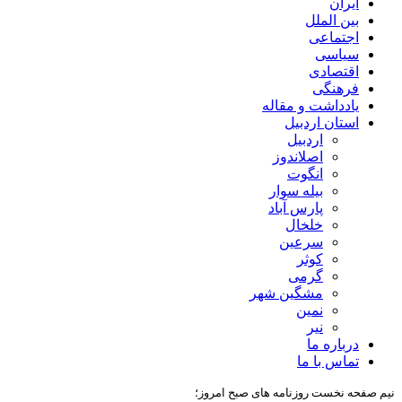
ایران
بین الملل
اجتماعی
سیاسی
اقتصادی
فرهنگی
یادداشت و مقاله
استان اردبیل
اردبیل
اصلاندوز
انگوت
بیله سوار
پارس آباد
خلخال
سرعین
کوثر
گرمی
مشگین شهر
نمین
نیر
درباره ما
تماس با ما
نیم صفحه نخست روزنامه های صبح امروز؛