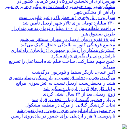
بهره‌برداری از نخستین نیروگاه زمین‌گرمایی کشور در
مشگین‌شهر نماد خودباوری است/ تداوم پیگیری‌ها برای عبور
راه‌آهن از مشگین‌شهر
سزارین در تاریخ‌های رُند خطرناک و غیر قانونی است
۲۳۰ میلیارد تومان برای تالار شهر اردبیل تأمین شد
پرداخت ماهانه بیش از ۱۰۰ میلیارد تومان به هنرمندان از
طریق صندوق هنر
تیم ۱۸ نفره درمان اردبیل در مهران مستقر می‌شود
مجتمع فرهنگی کلور به بالندگی خلخال کمک می‌کند
گسترش همکاری اردبیل و جمهوری آذربایجان/ راه‌اندازی
بارانداز ریلی را پیگیری خواهیم کرد
عیین سهم مشارکت، ساخت فیلم شاه‌ اسماعیل را تسریع
می‌کند
اکبر عبدی، بازیگر سینما و تلویزیون درگذشت
مرگ تدریجی رودخانه قره‌سو زیر بار سنگین پساب شهری
هشدار محیط‌زیست اردبیل نسبت به آتش‌سوزی مراتع
وکیل کار چاق‌کن در اردبیل دستگیر شد
زوج اردبیلی بعد از ۲۴ سال آشتی کردند
پرواز رفت‌وبرگشت اردبیل – نجف برقرار شد
نجات گردشگر گیلانی از مرگ در منطقه مشکول
نرخ مصوب کرایه اتوبوس‌های اربعین اردبیل تعیین شد
نام‌نویسی ۹ هزار اردبیلی برای حضور در پیاده‌روی اربعین