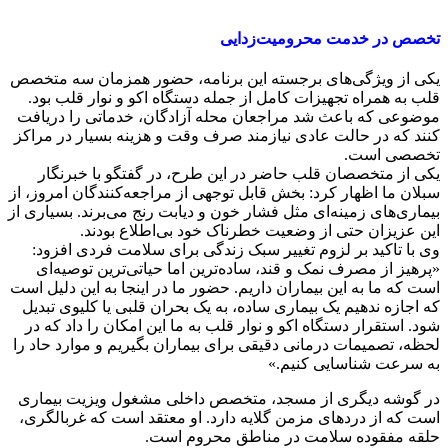
تخصص در خدمت محرومیت‌زدایی
یکی از ویژگی‌های برجسته این برنامه، حضور همزمان سه متخصص
قلب به همراه تجهیزات کامل از جمله دستگاه اکو و نوار قلب بود.
موضوعی که باعث شد مراجعان محله آزادگان، خدماتی را دریافت
کنند که در حالت عادی نیازمند صرف وقت و هزینه بسیار در مراکز
تخصصی است.
یکی از متخصصان قلب حاضر در این طرح، در گفتگو با خبرنگار
سبلان ما اظهار کرد: بخش قابل توجهی از مراجعه‌کنندگان امروز، از
بیماری‌های زمینه‌ای مثل فشار خون و دیابت رنج می‌برند. بسیاری از
این عزیزان حتی از وضعیت خطرناک خود بی‌اطلاع بودند.
وی با تاکید بر لزوم تغییر سبک زندگی برای سلامت فردی افزود:
«پرهیز از مصرف نمک و قند، ساده‌ترین اما حیاتی‌ترین توصیه‌ای
است که ما به این بیماران داریم. حضور ما در اینجا به این دلیل است
که اجازه ندهیم یک بیماری ساده، به یک بحران قلبی یا کلیوی تبدیل
شود. استقرار دستگاه اکو و نوار قلب به ما این امکان را داد که در
لحظه، تصمیمات درمانی دقیقی برای بیماران بگیریم و موارد حاد را
به سرعت شناسایی کنیم.»
در گوشه دیگری از مسجد، متخصص داخلی مشغول ویزیت بیماری
است که از دردهای مزمن گلایه دارد. او معتقد است که غربالگری،
حلقه مفقوده سلامت در مناطق محروم است.