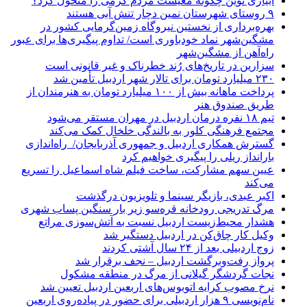
آبیاری نوین چگونه معیشت مردم گرمی را متحول کرد؟
۹ روستای شهرستان نمین دچار تنش آبی هستند
بهره‌برداری از نخستین نیروگاه زمین‌گرمایی کشور در
مشگین‌شهر نماد خودباوری است/ تداوم پیگیری‌ها برای عبور
راه‌آهن از مشگین‌شهر
سزارین در تاریخ‌های رُند خطرناک و غیر قانونی است
۲۳۰ میلیارد تومان برای تالار شهر اردبیل تأمین شد
پرداخت ماهانه بیش از ۱۰۰ میلیارد تومان به هنرمندان از
طریق صندوق هنر
تیم ۱۸ نفره درمان اردبیل در مهران مستقر می‌شود
مجتمع فرهنگی کلور به بالندگی خلخال کمک می‌کند
گسترش همکاری اردبیل و جمهوری آذربایجان/ راه‌اندازی
بارانداز ریلی را پیگیری خواهیم کرد
عیین سهم مشارکت، ساخت فیلم شاه‌ اسماعیل را تسریع
می‌کند
اکبر عبدی، بازیگر سینما و تلویزیون درگذشت
مرگ تدریجی رودخانه قره‌سو زیر بار سنگین پساب شهری
هشدار محیط‌زیست اردبیل نسبت به آتش‌سوزی مراتع
وکیل کار چاق‌کن در اردبیل دستگیر شد
زوج اردبیلی بعد از ۲۴ سال آشتی کردند
پرواز رفت‌وبرگشت اردبیل – نجف برقرار شد
نجات گردشگر گیلانی از مرگ در منطقه مشکول
نرخ مصوب کرایه اتوبوس‌های اربعین اردبیل تعیین شد
نام‌نویسی ۹ هزار اردبیلی برای حضور در پیاده‌روی اربعین