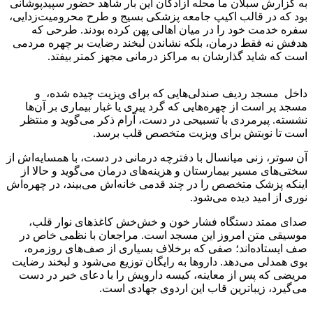
به گزارش سبلان ما محله آزادگان این بار شاهد حضور سپیدپوشانی
بود که در قالب اکیپ جامعه پزشکی بسیج و طرح محرومیت‌زدایی،
سفره خدمت خود را در میان اهالی پهن کرده بودند. طرحی که
هدفش نه فقط درمان، بلکه نشاندن لبخند رضایت بر چهره مردمی
است که شاید گذارشان به مراکز درمانی مجهز کمتر بیفتد.
داخل مسجد ردیف صندلی‌هایی که برای ویزیت چیده شده، و
مسجد پر است از چهره‌هایی که گرد پیری یا غبار بیماری بر آن‌ها
نشسته. پیرمردی با تسبیحی در دست، آرام ذکر می‌گوید و منتظر
است تا نوبتش برای ویزیت متخصص قلب برسد.
آن سوتر، زنی میانسال با دفترچه درمانی در دست، با همسایه‌اش از
سختی‌های مسیر بیمارستان و هزینه‌های درمان می‌گوید و حالا از
اینکه پزشک متخصص را در چند قدمی خانه‌اش می‌بیند، در چهره‌اش
نوری از امید دیده می‌شود.
صدای ممتد دستگاه فشار خون و خش‌خش کاغذهای نوار قلب،
موسیقی متن امروز این مسجد است. مراجعان با نظمی خاص در
صف ایستاده‌اند؛ صفی که برخلاف بسیاری از صف‌های روزمره،
بوی همدلی می‌دهد. داروها به رایگان توزیع می‌شود و لبخند رضایت
مریضی که پس از معاینه، کیسه دارویش را با دعای خیر در دست
می‌گیرد، زیباترین قاب این اردوی جهادی است.