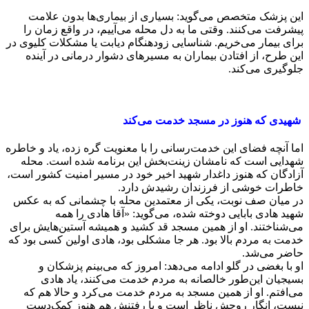
این پزشک متخصص می‌گوید: بسیاری از بیماری‌ها بدون علامت
پیشرفت می‌کنند. وقتی ما به دل محله می‌آییم، در واقع زمان را
برای بیمار می‌خریم. شناسایی زودهنگام دیابت یا مشکلات کلیوی در
این طرح، از افتادن بیماران به مسیرهای دشوار درمانی در آینده
جلوگیری می‌کند.
شهیدی که هنوز در مسجد خدمت می‌کند
اما آنچه فضای این خدمت‌رسانی را با معنویت گره زده، یاد و خاطره
شهدایی است که نامشان زینت‌بخش این برنامه شده است. محله
آزادگان که هنوز داغدار شهید اخیر خود در مسیر امنیت کشور است،
خاطرات خوشی از فرزندان رشیدش دارد.
در میان صف نوبت، یکی از معتمدین محله با چشمانی که به عکس
شهید هادی بابایی دوخته شده، می‌گوید: «آقا هادی را همه
می‌شناختند. او از همین مسجد قد کشید و همیشه آستین‌هایش برای
خدمت به مردم بالا بود. هر جا مشکلی بود، هادی اولین کسی بود که
حاضر می‌شد.
او با بغضی در گلو ادامه می‌دهد: امروز که می‌بینم پزشکان و
بسیجیان این‌طور خالصانه به مردم خدمت می‌کنند، یاد هادی
می‌افتم. او از همین مسجد به مردم خدمت می‌کرد و حالا هم که
نیست، انگار روحش ناظر است و با رفتنش هم هنوز کمک‌دست