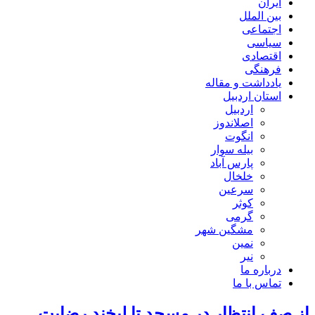
ایران
بین الملل
اجتماعی
سیاسی
اقتصادی
فرهنگی
یادداشت و مقاله
استان اردبیل
اردبیل
اصلاندوز
انگوت
بیله سوار
پارس آباد
خلخال
سرعین
کوثر
گرمی
مشگین شهر
نمین
نیر
درباره ما
تماس با ما
از صف انتظار در مسجد تا لبخند رضایت