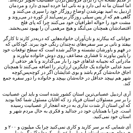
اما استان ما نه آبی دارد و نه نانی اما خرده امیدی دارد و مردمان
اردبیل به امید بهترشدن اوضاع روزگار خود را سپری می‌کنند و
گاهی هم که از پس سیلی روزگار برنمی‌آیند از کوره در می‌روند و
مشت خود را حواله اطرافیان خود می‌کنند چرا که پای فلج
اقتصادشان همچنان می‌لنگد و هیچ مرهمی آن را بهبود نمی‌بخشد.
جوانانی که بیکارند و نان‌آوران خانواده‌هایی که دربه‌در کارند تا کارگر
بیفتد و نانی بر سر سفره‌های نه‌چندان رنگی خود ببرند. کودکانی که
در فهم و باورشان نشسته و جاگیر شده است که سطح توقعات خود
را پایین بیاورند تا فشاری مضاعف روی دوش خانواده نیاورند و
مادرانی که نجیبانه غذاهای خود را بار می‌گذارند و با هر حذفی از
سبد غذایی خانواده یک جایگزین ارزان‌تر را اضافه می‌کنند تا همچنان
اجاق خانه‌شان گرم باشد و بوی غذایشان اگر در کوچه‌پس‌کوچه
شهر هم نپیچد حداقل در خانه‌شان بپیچد و خانواده را دور سفره جمع
کند.
آری اردبیل عصبانی‌ترین استان کشور شده است و باید این عصبانیت
را بر سر مسئولان استان فریاد زد که آقایان مسئول شما کجا بودید
که این استان از شدت نداری به درجه انفجار از عصبانیت رسیده
است. چرا با همتایان خود در جدالید و فکری به حال مردم شهر و
استان خود نمی‌کنید.
آی شمایی که بر سر کارید و کاری نمی‌کنید چرا یک میلیون و ۲۰۰ و
خرده‌ای جمعیت استان اردبیل را عصبانی کرده‌اید؟! مگر شما