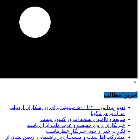
=
آخرین مطالب
تعیین پاداش ۲۰۰ تا ۵۰۰ میلیونی برای ورزشکاران اردبیلی
مدال‌آور در ناگویا
شایعه و ناامیدی نسخه امروز کشور نیست
خبرنگاران راوی حقیقت و عزت ملت ایران باشند
نگارِ بی‌خبر از خود، خبرنگارِ خطرهاست
مشارکت اهل‌سنت و مسیحیان در راهپیمایی اربعین نشان از