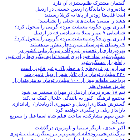
گفتمان مشترک ظلم‌ستیزی آن دارد
پیاده‌روی جاماندگان اربعین حسینی در اردبیل
اینجا قلب‌ها زودتر از پاها به کربلا رسیدند
هشدار امنیتی: سایت‌های جعلی را بشناسید!
آبیاری نوین چگونه معیشت مردم گرمی را متحول کرد؟
شناسایی ۷ بیمار مبتلا به سیاه‌سرفه در اردبیل
آبیاری نوین چگونه معیشت مردم گرمی را متحول کرد؟
۹ روستای شهرستان نمین دچار تنش آبی هستند
بهره‌برداری از نخستین نیروگاه زمین‌گرمایی کشور در
مشگین‌شهر نماد خودباوری است/ تداوم پیگیری‌ها برای عبور
راه‌آهن از مشگین‌شهر
سزارین در تاریخ‌های رُند خطرناک و غیر قانونی است
۲۳۰ میلیارد تومان برای تالار شهر اردبیل تأمین شد
پرداخت ماهانه بیش از ۱۰۰ میلیارد تومان به هنرمندان از
طریق صندوق هنر
تیم ۱۸ نفره درمان اردبیل در مهران مستقر می‌شود
مجتمع فرهنگی کلور به بالندگی خلخال کمک می‌کند
گسترش همکاری اردبیل و جمهوری آذربایجان/ راه‌اندازی
بارانداز ریلی را پیگیری خواهیم کرد
عیین سهم مشارکت، ساخت فیلم شاه‌ اسماعیل را تسریع
می‌کند
اکبر عبدی، بازیگر سینما و تلویزیون درگذشت
مرگ تدریجی رودخانه قره‌سو زیر بار سنگین پساب شهری
هشدار محیط‌زیست اردبیل نسبت به آتش‌سوزی مراتع