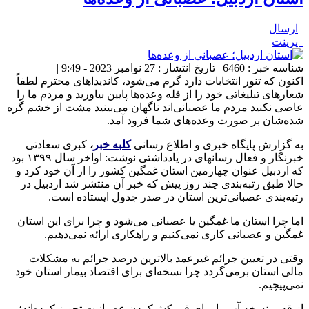
ارسال
پرینت
شناسه خبر : 6460 | تاریخ انتشار : 27 نوامبر 2023 - 9:49 |
اکنون که تنور انتخابات دارد گرم می‌شود، کاندیداهای محترم لطفاً
شعارهای تبلیغاتی خود را از قله وعده‌ها پایین بیاورید و مردم ما را
عاصی نکنید مردم ما عصبانی‌اند ناگهان می‌بینید مشت از خشم گره
شده‌شان بر صورت وعده‌های شما فرود آمد.
به گزارش پایگاه خبری و اطلاع رسانی
کلبه خبر
،
کبری سعادتی
خبرنگار و فعال رسانه‎ای در یادداشتی نوشت: اواخر سال ۱۳۹۹ بود
که اردبیل عنوان چهارمین استان غمگین کشور را از آن خود کرد و
حالا طبق رتبه‌بندی چند روز پیش که خبر آن منتشر شد اردبیل در
رتبه‌بندی عصبانی‌ترین استان در صدر جدول ایستاده است.
اما چرا استان ما غمگین یا عصبانی می‌شود و چرا برای این استان
غمگین و عصبانی کاری نمی‌کنیم و راهکاری ارائه نمی‌دهیم.
وقتی در تعیین جرائم غیرعمد بالاترین درصد جرائم به مشکلات
مالی استان برمی‌گردد چرا نسخه‌ای برای اقتصاد بیمار استان خود
نمی‌پیچیم.
از قدیم نسخه آب را برای فروکش‌کردن عصبانیت تجویز کرده‌اند؛