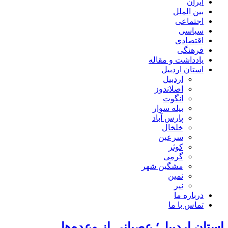
ایران
بین الملل
اجتماعی
سیاسی
اقتصادی
فرهنگی
یادداشت و مقاله
استان اردبیل
اردبیل
اصلاندوز
انگوت
بیله سوار
پارس آباد
خلخال
سرعین
کوثر
گرمی
مشگین شهر
نمین
نیر
درباره ما
تماس با ما
استان اردبیل؛ عصبانی از وعده‌ها