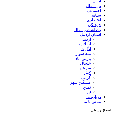
ایران
بین الملل
اجتماعی
سیاسی
اقتصادی
فرهنگی
یادداشت و مقاله
استان اردبیل
اردبیل
اصلاندوز
انگوت
بیله سوار
پارس آباد
خلخال
سرعین
کوثر
گرمی
مشگین شهر
نمین
نیر
درباره ما
تماس با ما
اسحاق رسولی: