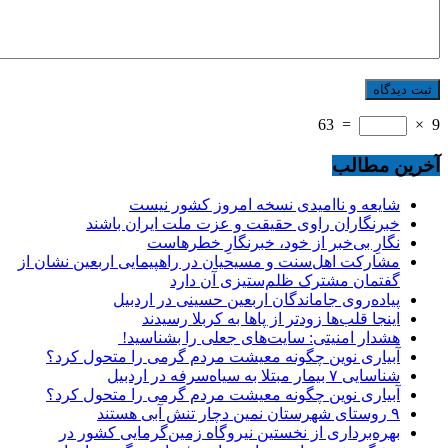
63
=
×
9
آخرین مطالب
شایعه و ناامیدی نسخه امروز کشور نیست
خبرنگاران راوی حقیقت و عزت ملت ایران باشند
نگارِ بی‌خبر از خود، خبرنگارِ خطرهاست
مشارکت اهل‌سنت و مسیحیان در راهپیمایی اربعین نشان از
گفتمان مشترک ظلم‌ستیزی آن دارد
پیاده‌روی جاماندگان اربعین حسینی در اردبیل
اینجا قلب‌ها زودتر از پاها به کربلا رسیدند
هشدار امنیتی: سایت‌های جعلی را بشناسید!
آبیاری نوین چگونه معیشت مردم گرمی را متحول کرد؟
شناسایی ۷ بیمار مبتلا به سیاه‌سرفه در اردبیل
آبیاری نوین چگونه معیشت مردم گرمی را متحول کرد؟
۹ روستای شهرستان نمین دچار تنش آبی هستند
بهره‌برداری از نخستین نیروگاه زمین‌گرمایی کشور در