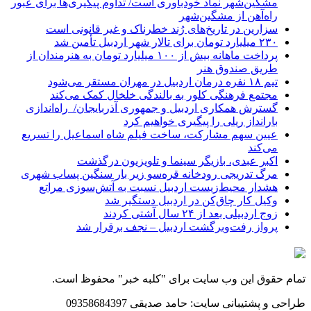
مشگین‌شهر نماد خودباوری است/ تداوم پیگیری‌ها برای عبور
راه‌آهن از مشگین‌شهر
سزارین در تاریخ‌های رُند خطرناک و غیر قانونی است
۲۳۰ میلیارد تومان برای تالار شهر اردبیل تأمین شد
پرداخت ماهانه بیش از ۱۰۰ میلیارد تومان به هنرمندان از
طریق صندوق هنر
تیم ۱۸ نفره درمان اردبیل در مهران مستقر می‌شود
مجتمع فرهنگی کلور به بالندگی خلخال کمک می‌کند
گسترش همکاری اردبیل و جمهوری آذربایجان/ راه‌اندازی
بارانداز ریلی را پیگیری خواهیم کرد
عیین سهم مشارکت، ساخت فیلم شاه‌ اسماعیل را تسریع
می‌کند
اکبر عبدی، بازیگر سینما و تلویزیون درگذشت
مرگ تدریجی رودخانه قره‌سو زیر بار سنگین پساب شهری
هشدار محیط‌زیست اردبیل نسبت به آتش‌سوزی مراتع
وکیل کار چاق‌کن در اردبیل دستگیر شد
زوج اردبیلی بعد از ۲۴ سال آشتی کردند
پرواز رفت‌وبرگشت اردبیل – نجف برقرار شد
تمام حقوق این وب سایت برای "کلبه خبر" محفوظ است.
طراحی و پشتیبانی سایت: حامد صدیقی 09358684397