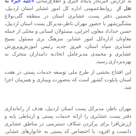
به گزارش خبرنگار پایگاه خبری و اطلاع‌رسانی
«
کلبه خبر
»
به
نقل از
روابط‌عمومی اداره کل امور عشایر استان اردبیل،
نخستین دفتر پست عشایری استان در منطقه گلی‌بولاغ
مشگین‌شهر با حضور مهران ناظر،مدیرکل پست استان اردبیل،
حسن خداداد معاون اجرایی، مسئولان استانی و محلی از جمله
معاونان اداره‌کل امور عشایر، سرهنگ بری مسئول بسیج
عشایری سپاه استان، فیروز جدید رئیس آموزش‌وپرورش
عشایری و محمدی مدیرعامل اتحادیه دامداران متحرک به
بهره‌برداری رسید.
این افتتاح بخشی از طرح ملی توسعه خدمات پستی در هفت
استان پایلوت کشور است که به‌صورت وبیناری و همزمان اجرا
شد.
مهران ناطر، مدیرکل پست استان اردبیل، هدف از راه‌اندازی
دفتر پست عشایری را ارائه خدمات پستی و ارتباطی پایه و
ارزش‌افزا برای پرکردن شکاف دسترسی در مناطق عشایری
دانست و افزود: با اختصاص کد پستی به خانوارهای عشایر،