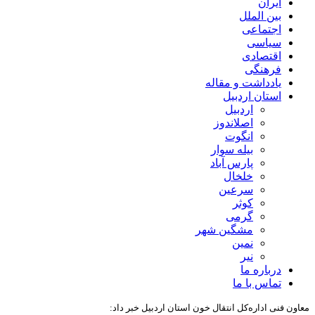
ایران
بین الملل
اجتماعی
سیاسی
اقتصادی
فرهنگی
یادداشت و مقاله
استان اردبیل
اردبیل
اصلاندوز
انگوت
بیله سوار
پارس آباد
خلخال
سرعین
کوثر
گرمی
مشگین شهر
نمین
نیر
درباره ما
تماس با ما
معاون فنی اداره‌کل انتقال خون استان اردبیل خبر داد: