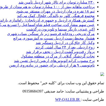
۲۳۰ میلیارد تومان برای تالار شهر اردبیل تأمین شد
پرداخت ماهانه بیش از ۱۰۰ میلیارد تومان به هنرمندان از طریق صندوق هنر
تیم ۱۸ نفره درمان اردبیل در مهران مستقر می‌شود
مجتمع فرهنگی کلور به بالندگی خلخال کمک می‌کند
گسترش همکاری اردبیل و جمهوری آذربایجان/ راه‌اندازی باراندا
عیین سهم مشارکت، ساخت فیلم شاه‌ اسماعیل را تسریع می‌ک
اکبر عبدی، بازیگر سینما و تلویزیون درگذشت
مرگ تدریجی رودخانه قره‌سو زیر بار سنگین پساب شهری
هشدار محیط‌زیست اردبیل نسبت به آتش‌سوزی مراتع
وکیل کار چاق‌کن در اردبیل دستگیر شد
زوج اردبیلی بعد از ۲۴ سال آشتی کردند
پرواز رفت‌وبرگشت اردبیل – نجف برقرار شد
نجات گردشگر گیلانی از مرگ در منطقه مشکول
نرخ مصوب کرایه اتوبوس‌های اربعین اردبیل تعیین شد
نام‌نویسی ۹ هزار اردبیلی برای حضور در پیاده‌روی اربعین
تمام حقوق این وب سایت برای "کلبه خبر" محفوظ است.
طراحی و پشتیبانی سایت: حامد صدیقی 09358684397
طراحی سایت :
WP-QALEB.IR