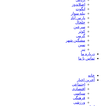
اصلاندوز
انگوت
بیله سوار
پارس آباد
خلخال
سرعین
کوثر
گرمی
مشگین شهر
نمین
نیر
درباره ما
تماس با ما
خانه
آخرین اخبار
اجتماعی
اقتصادی
سیاسی
فرهنگی
ورزشی