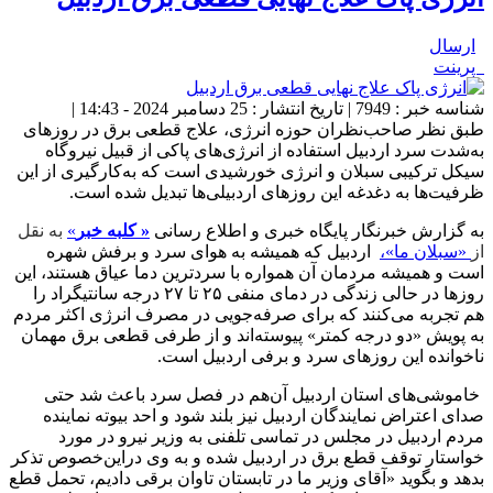
ارسال
پرینت
شناسه خبر : 7949 | تاریخ انتشار : 25 دسامبر 2024 - 14:43 |
طبق نظر صاحب‌نظران حوزه انرژی، علاج قطعی برق در روزهای
به‌شدت سرد اردبیل استفاده از انرژی‌های پاکی از قبیل نیروگاه
سیکل ترکیبی سبلان و انرژی خورشیدی است که به‌کارگیری از این
ظرفیت‌ها به دغدغه این روزهای اردبیلی‌ها تبدیل شده است.
به گزارش خبرنگار پایگاه خبری و اطلاع رسانی
« کلبه خبر
»
به نقل
از
«سبلان ما»،
اردبیل که همیشه به هوای سرد و برفش شهره
است و همیشه مردمان آن همواره با سردترین دما عیاق هستند، این
روزها در حالی زندگی در دمای منفی ۲۵ تا ۲۷ درجه سانتیگراد را
هم تجربه می‌کنند که برای صرفه‌جویی در مصرف انرژی اکثر مردم
به پویش «دو درجه کمتر» پیوسته‌اند و از طرفی قطعی برق مهمان
ناخوانده این روزهای سرد و برفی اردبیل است.
خاموشی‌های استان اردبیل آن‌هم در فصل سرد باعث شد حتی
صدای اعتراض نمایندگان اردبیل نیز بلند شود و احد بیوته نماینده
مردم اردبیل در مجلس در تماسی تلفنی به وزیر نیرو در مورد
خواستار توقف قطع برق در اردبیل شده و به وی دراین‌خصوص تذکر
بدهد و بگوید «آقای وزیر ما در تابستان تاوان برقی دادیم، تحمل قطع