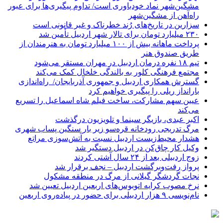
مشگین‌شهر نماد خودباوری است/ تداوم پیگیری‌ها برای عبور
راه‌آهن از مشگین‌شهر
سزارین در تاریخ‌های رُند خطرناک و غیر قانونی است
۲۳۰ میلیارد تومان برای تالار شهر اردبیل تأمین شد
پرداخت ماهانه بیش از ۱۰۰ میلیارد تومان به هنرمندان از
طریق صندوق هنر
تیم ۱۸ نفره درمان اردبیل در مهران مستقر می‌شود
مجتمع فرهنگی کلور به بالندگی خلخال کمک می‌کند
گسترش همکاری اردبیل و جمهوری آذربایجان/ راه‌اندازی
بارانداز ریلی را پیگیری خواهیم کرد
عیین سهم مشارکت، ساخت فیلم شاه‌ اسماعیل را تسریع
می‌کند
اکبر عبدی، بازیگر سینما و تلویزیون درگذشت
مرگ تدریجی رودخانه قره‌سو زیر بار سنگین پساب شهری
هشدار محیط‌زیست اردبیل نسبت به آتش‌سوزی مراتع
وکیل کار چاق‌کن در اردبیل دستگیر شد
زوج اردبیلی بعد از ۲۴ سال آشتی کردند
پرواز رفت‌وبرگشت اردبیل – نجف برقرار شد
نجات گردشگر گیلانی از مرگ در منطقه مشکول
نرخ مصوب کرایه اتوبوس‌های اربعین اردبیل تعیین شد
نام‌نویسی ۹ هزار اردبیلی برای حضور در پیاده‌روی اربعین