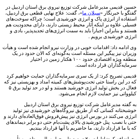
حسین قدیمی مدیرعامل شرکت توزیع نیروی برق استان اردبیل در
گفتگو با خبرنگار «
سبلان ما
»، گفت: علاج نهایی قطعی برق اردبیل،
استفاده از انرژی پاک و انرژی خورشیدی است؛ چراکه سوخت‌های
فسیلی علاوه بر اینکه آثار محیط زیستی دارند، دارای محدودیت هم
هستند و بنابراین اجباراً باید به سمت انرژی‌های تجدیدپذیر، بادی و
انرژی خورشیدی برویم .
وی ادامه داد: اقدامات خوبی در وزارت نیرو انجام شده است و هیأت
وزیران نیز پیگیر این مسئله است به‌گونه‌ای که الان حدود در یک
منطقه ویژه اقتصادی حدود ۱۰۰ هکتار زمین در اختیار
سرمایه‌گذاران قرار داده است.
قدیمی تصریح کرد: از یک سری سرمایه‌گذاران حمایت خواهیم کرد
که در این راستا حتی تحت‌پوشش‌های کمیته امداد و بهزیستی نیز که
فعال در بخش تولید انرژی خورشید هستند و لو در حد تولید برق ۵
کیلوواتی نیز حمایت لازم انجام می‌شود.
به گفته مدیرعامل شرکت توزیع نیروی برق استان اردبیل
خوشبختانه کسانی که از طریق نیروگاه‌های خورشیدی نیز تولید
انرژی می‌کنند در بورس انرژی نیز پیش‌فروش فوق‌العاده‌ای دارند و
حتی با نصب پنل خورشیدی بالای پشت‌بام حتی دو برابر دیماندهای
که با ما قرارداد دارند، ما حاضریم با آنها قرارداد ببندیم.
وی اضافه کرد: ادارات ۲۰ درصد طی چهار سال موظف به تأمین