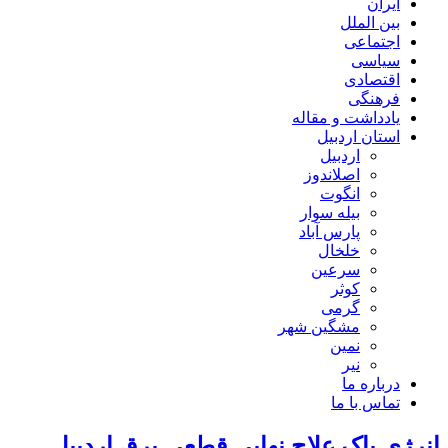
ایران
بین الملل
اجتماعی
سیاسی
اقتصادی
فرهنگی
یادداشت و مقاله
استان اردبیل
اردبیل
اصلاندوز
انگوت
بیله سوار
پارس آباد
خلخال
سرعین
کوثر
گرمی
مشگین شهر
نمین
نیر
درباره ما
تماس با ما
انرژی پاک علاج نهایی قطعی برق اردبیل