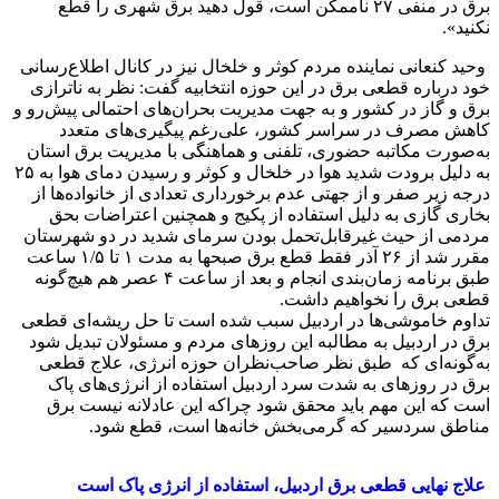
برق در منفی ۲۷ ناممکن است، قول دهید برق شهری را قطع
نکنید».
وحید کنعانی نماینده مردم کوثر و خلخال نیز در کانال اطلاع‌رسانی
خود درباره قطعی برق در این حوزه انتخابیه گفت: نظر به ناترازی
برق و گاز در کشور و به جهت مدیریت بحران‌های احتمالی پیش‌رو و
کاهش مصرف در سراسر کشور، علی‌رغم پیگیری‌های متعدد
به‌صورت مکاتبه حضوری، تلفنی و هماهنگی با مدیریت برق استان
به دلیل برودت شدید هوا در خلخال و کوثر و رسیدن دمای هوا به ۲۵
درجه زیر صفر و از جهتی عدم برخورداری تعدادی از خانواده‌ها از
بخاری گازی به دلیل استفاده از پکیج و همچنین اعتراضات بحق
مردمی از حیث غیرقابل‌تحمل بودن سرمای شدید در دو شهرستان
مقرر شد از ۲۶ آذر فقط قطع برق صبح‎ها به مدت ۱ تا ۱/۵ ساعت
طبق برنامه زمان‌بندی انجام و بعد از ساعت ۴ عصر هم هیچ‌گونه
قطعی برق را نخواهیم داشت.
تداوم خاموشی‌ها در اردبیل سبب شده است تا حل ریشه‌ای قطعی
برق در اردبیل به مطالبه این روزهای مردم و مسئولان تبدیل شود
به‌گونه‌ای که طبق نظر صاحب‌نظران حوزه انرژی، علاج قطعی
برق در روزهای به شدت سرد اردبیل استفاده از انرژی‌های پاک
است که این مهم باید محقق شود چراکه این عادلانه نیست برق
مناطق سردسیر که گرمی‌بخش خانه‌ها است، قطع شود.
علاج نهایی قطعی برق اردبیل، استفاده از انرژی پاک است