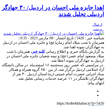
اهدا جایزه ملی احسان در اردبیل/ ۳۰ جهادگر
اردبیلی تجلیل شدند
ارسال
پرینت
شناسه خبر : 5426 | تاریخ انتشار : 08 مارس 2023 - 0:35 |
همزمان با شب میلاد امام زمان(عج) و جایزه ملی احسان در اردبیل
به جهادگران نمونه اهدا شد.
به گزارش پایگاه خبری و اطلاع رسانی
کلبه خبر
،
همزمان با شب
میلاد مسعود امام عصر (عج) و نیمه شعبان جایزه ملی احسان در
اردبیل به جهادگران نمونه اعطا شد.
در مراسمی که عصر روز سه‌شنبه ۱۶ اسفندماه در سالن دانشگاه
آزاد اسلامی اردبیل برگزار شد، از بین ۶۵۰ گروه همراه و همکار
ستاد اجرایی حضرت امام خمینی (ره) استان اردبیل ۳۰ نفر از
جهادگران تلاشگر در ۱۱ عرصه خدمات رسانی تجلیل شد.
انتهای پیام/
https://kolbehkhabar.ir/?p=5426