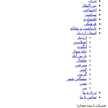
ایران
بین الملل
اجتماعی
سیاسی
اقتصادی
فرهنگی
یادداشت و مقاله
استان اردبیل
اردبیل
اصلاندوز
انگوت
بیله سوار
پارس آباد
خلخال
سرعین
کوثر
گرمی
مشگین شهر
نمین
نیر
درباره ما
تماس با ما
همزمان با نیمه شعبان؛