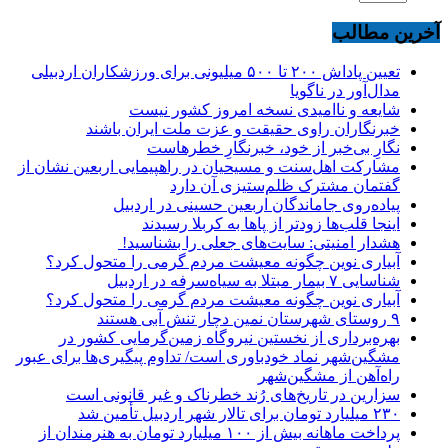
آخرین مطالب
تعیین پاداش ۲۰۰ تا ۵۰۰ میلیونی برای ورزشکاران اردبیلی
مدال‌آور در ناگویا
شایعه و ناامیدی نسخه امروز کشور نیست
خبرنگاران راوی حقیقت و عزت ملت ایران باشند
نگارِ بی‌خبر از خود، خبرنگارِ خطرهاست
مشارکت اهل‌سنت و مسیحیان در راهپیمایی اربعین نشان از
گفتمان مشترک ظلم‌ستیزی آن دارد
پیاده‌روی جاماندگان اربعین حسینی در اردبیل
اینجا قلب‌ها زودتر از پاها به کربلا رسیدند
هشدار امنیتی: سایت‌های جعلی را بشناسید!
آبیاری نوین چگونه معیشت مردم گرمی را متحول کرد؟
شناسایی ۷ بیمار مبتلا به سیاه‌سرفه در اردبیل
آبیاری نوین چگونه معیشت مردم گرمی را متحول کرد؟
۹ روستای شهرستان نمین دچار تنش آبی هستند
بهره‌برداری از نخستین نیروگاه زمین‌گرمایی کشور در
مشگین‌شهر نماد خودباوری است/ تداوم پیگیری‌ها برای عبور
راه‌آهن از مشگین‌شهر
سزارین در تاریخ‌های رُند خطرناک و غیر قانونی است
۲۳۰ میلیارد تومان برای تالار شهر اردبیل تأمین شد
پرداخت ماهانه بیش از ۱۰۰ میلیارد تومان به هنرمندان از