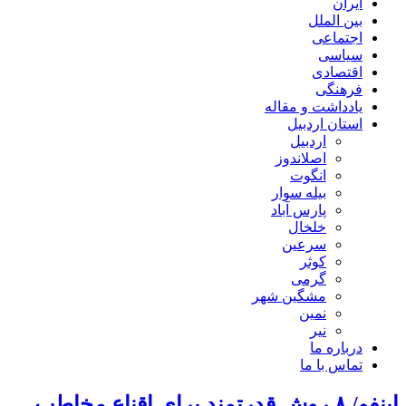
ایران
بین الملل
اجتماعی
سیاسی
اقتصادی
فرهنگی
یادداشت و مقاله
استان اردبیل
اردبیل
اصلاندوز
انگوت
بیله سوار
پارس آباد
خلخال
سرعین
کوثر
گرمی
مشگین شهر
نمین
نیر
درباره ما
تماس با ما
اینفو/ ۸ روش قدرتمند برای اقناع مخاطب