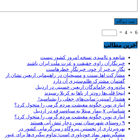
=
4
+
6
آخرین مطالب
شایعه و ناامیدی نسخه امروز کشور نیست
خبرنگاران راوی حقیقت و عزت ملت ایران باشند
نگارِ بی‌خبر از خود، خبرنگارِ خطرهاست
مشارکت اهل‌سنت و مسیحیان در راهپیمایی اربعین نشان از
گفتمان مشترک ظلم‌ستیزی آن دارد
پیاده‌روی جاماندگان اربعین حسینی در اردبیل
اینجا قلب‌ها زودتر از پاها به کربلا رسیدند
هشدار امنیتی: سایت‌های جعلی را بشناسید!
آبیاری نوین چگونه معیشت مردم گرمی را متحول کرد؟
شناسایی ۷ بیمار مبتلا به سیاه‌سرفه در اردبیل
آبیاری نوین چگونه معیشت مردم گرمی را متحول کرد؟
۹ روستای شهرستان نمین دچار تنش آبی هستند
بهره‌برداری از نخستین نیروگاه زمین‌گرمایی کشور در
مشگین‌شهر نماد خودباوری است/ تداوم پیگیری‌ها برای عبور