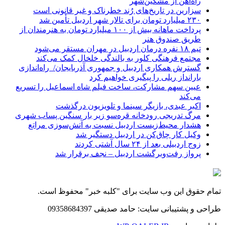
راه‌آهن از مشگین‌شهر
سزارین در تاریخ‌های رُند خطرناک و غیر قانونی است
۲۳۰ میلیارد تومان برای تالار شهر اردبیل تأمین شد
پرداخت ماهانه بیش از ۱۰۰ میلیارد تومان به هنرمندان از
طریق صندوق هنر
تیم ۱۸ نفره درمان اردبیل در مهران مستقر می‌شود
مجتمع فرهنگی کلور به بالندگی خلخال کمک می‌کند
گسترش همکاری اردبیل و جمهوری آذربایجان/ راه‌اندازی
بارانداز ریلی را پیگیری خواهیم کرد
عیین سهم مشارکت، ساخت فیلم شاه‌ اسماعیل را تسریع
می‌کند
اکبر عبدی، بازیگر سینما و تلویزیون درگذشت
مرگ تدریجی رودخانه قره‌سو زیر بار سنگین پساب شهری
هشدار محیط‌زیست اردبیل نسبت به آتش‌سوزی مراتع
وکیل کار چاق‌کن در اردبیل دستگیر شد
زوج اردبیلی بعد از ۲۴ سال آشتی کردند
پرواز رفت‌وبرگشت اردبیل – نجف برقرار شد
تمام حقوق این وب سایت برای "کلبه خبر" محفوظ است.
طراحی و پشتیبانی سایت: حامد صدیقی 09358684397