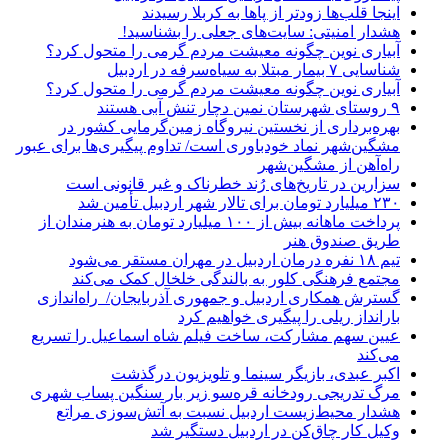
اینجا قلب‌ها زودتر از پاها به کربلا رسیدند
هشدار امنیتی: سایت‌های جعلی را بشناسید!
آبیاری نوین چگونه معیشت مردم گرمی را متحول کرد؟
شناسایی ۷ بیمار مبتلا به سیاه‌سرفه در اردبیل
آبیاری نوین چگونه معیشت مردم گرمی را متحول کرد؟
۹ روستای شهرستان نمین دچار تنش آبی هستند
بهره‌برداری از نخستین نیروگاه زمین‌گرمایی کشور در
مشگین‌شهر نماد خودباوری است/ تداوم پیگیری‌ها برای عبور
راه‌آهن از مشگین‌شهر
سزارین در تاریخ‌های رُند خطرناک و غیر قانونی است
۲۳۰ میلیارد تومان برای تالار شهر اردبیل تأمین شد
پرداخت ماهانه بیش از ۱۰۰ میلیارد تومان به هنرمندان از
طریق صندوق هنر
تیم ۱۸ نفره درمان اردبیل در مهران مستقر می‌شود
مجتمع فرهنگی کلور به بالندگی خلخال کمک می‌کند
گسترش همکاری اردبیل و جمهوری آذربایجان/ راه‌اندازی
بارانداز ریلی را پیگیری خواهیم کرد
عیین سهم مشارکت، ساخت فیلم شاه‌ اسماعیل را تسریع
می‌کند
اکبر عبدی، بازیگر سینما و تلویزیون درگذشت
مرگ تدریجی رودخانه قره‌سو زیر بار سنگین پساب شهری
هشدار محیط‌زیست اردبیل نسبت به آتش‌سوزی مراتع
وکیل کار چاق‌کن در اردبیل دستگیر شد