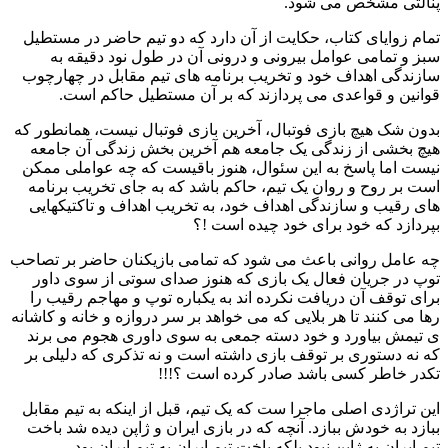
پنالتی مشخص می شود.
تمام زوایای کتاب، حکایت از آن دارد که دو تیم حاضر در مستطیل
سبز و تمامی عوامل بیرونی و درونی آن در طول نود دقیقه به
سازندگی اهداف خود و تخریب برنامه های تیم مقابل در چهارچوب
قوانین و قواعدی می پردازند که بر آن مستطیل حاکم است.
بدون شک هیچ بازی فوتبال، آخرین بازی فوتبال نیست، همانطور که
هیچ بخشی از زندگی یک جامعه هم آخرین بخش زندگی آن جامعه
نیست اما پاسخ به این سئوال، هنوز باقیست که چه عواملی ممکن
است بر روح و روان یک تیم، حاکم باشد که به جای تخریب برنامه
های رقیب و سازندگی اهداف خود، به تخریب اهداف و تاکتیکهایی
بپردازد که خود برای خود چیده است !؟
چه عامل روانی باعث می شود که تمامی بازیکنان حاضر بر تصاحب
توپ در جریان فعال یک بازی که هنوز صدای سوتی از سوی داور
برای توقف آن دریافت نکرده اند به یکباره توپ و مهاجم رقیب را
رها می کنند تا هر بلایی که می خواهد بر سر دروازه و خانه و کاشانه
ی تیمش بیاورد و خود دسته جمعی به سوی داوری هجوم می برند
که نه دستوری بر توقف بازی داشته است و نه تذکری که دلیلی بر
تکدر خاطر کسی باشد صادر کرده است ؟!!!
این تراژدی اصلی ماجرا ست که یک تیم، قبل از اینکه به تیم مقابل
ببازد به خودش ببازد. آنچه که در بازی ایران و ژاپن دیده شد باخت
تیم ایران به ژاپن نبود بلکه باخت تیم ایران به تیم ایران بود.