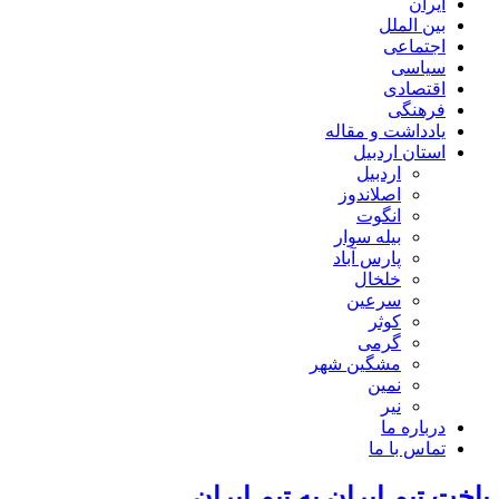
ایران
بین الملل
اجتماعی
سیاسی
اقتصادی
فرهنگی
یادداشت و مقاله
استان اردبیل
اردبیل
اصلاندوز
انگوت
بیله سوار
پارس آباد
خلخال
سرعین
کوثر
گرمی
مشگین شهر
نمین
نیر
درباره ما
تماس با ما
باخت تیم ایران به تیم ایران