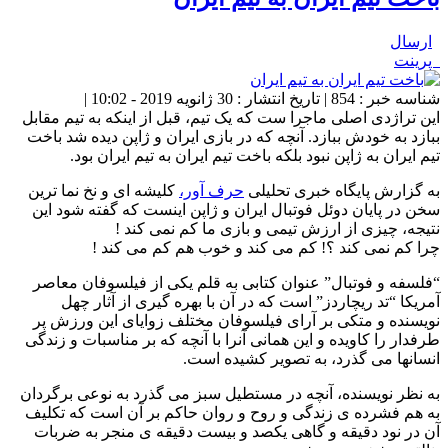
ارسال
پرینت
شناسه خبر : 854 | تاریخ انتشار : 30 ژانویه 2019 - 10:02 |
این تراژدی اصلی ماجرا ست که یک تیم، قبل از اینکه به تیم مقابل
ببازد به خودش ببازد. آنچه که در بازی ایران و ژاپن دیده شد باخت
تیم ایران به ژاپن نبود بلکه باخت تیم ایران به تیم ایران بود.
به گزارش پایگاه خبری تحلیلی
حرف آور،
کلیشه ای و نخ نما ترین
سخن در پایان دوئل فوتبال ایران و ژاپن اینست که گفته شود این
نتیجه، چیزی از ارزش تیمی و بازی ما کم نمی کند !
چرا کم نمی کند ؟! کم می کند و خوب هم کم می کند !
“فلسفه و فوتبال” عنوان کتابی به قلم یکی از فیلسوفان معاصر
آمریکا “تد ریچاردز” است که در آن با بهره گیری از آثار چهل
نویسنده و متکی بر آرای فیلسوفان مختلف زوایای این ورزش پر
طرفدار را کاویده و این همانی آنرا با آنچه که بر مناسبات و زندگی
انسانها می گذرد، به تصویر کشیده است.
به نظر نویسنده، آنچه در مستطیل سبز می گذرد به نوعی برگردان
به هم فشرده ی زندگی و روح و روان حاکم بر آن است که تکلیف
آن در نود دقیقه و گاهی یکصد و بیست دقیقه ی منجر به ضربات