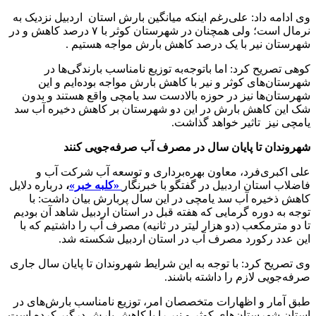
وی ادامه داد: علی‌رغم اینکه میانگین بارش استان اردبیل نزدیک به
نرمال است؛ ولی همچنان در شهرستان کوثر با ۷ درصد کاهش و در
شهرستان نیر با یک درصد کاهش بارش مواجه هستیم .
کوهی تصریح کرد: اما باتوجه‌به توزیع نامناسب بارندگی‌ها در
شهرستان‌های کوثر و نیر با کاهش بارش مواجه بوده‌ایم و این
شهرستان‌ها نیز در حوزه بالادست سد یامچی واقع هستند و بدون
شک این کاهش بارش در این دو شهرستان بر کاهش دخیره آب سد
یامچی نیز تاثیر خواهد گذاشت.
شهروندان تا پایان سال در مصرف آب صرفه‌جویی کنند
علی اکبری‌فرد، معاون بهره‌برداری و توسعه آب شرکت آب و
فاضلاب استان اردبیل در گفتگو با خبرنگار
«کلبه خبر»
،
درباره دلایل
کاهش ذخیره آب سد یامچی در این سال پربارش بیان داشت: با
توجه به دوره گرمایی که هفته قبل در استان اردبیل شاهد آن بودیم
تا دو مترمکعب (دو هزار لیتر در ثانیه) مصرف آب را داشتیم که با
این عدد رکورد مصرف آب در استان اردبیل شکسته شد.
وی تصریح کرد: با توجه به این شرایط شهروندان تا پایان سال جاری
صرفه‌جویی لازم را داشته باشند.
طبق آمار و اظهارات متخصصان امر، توزیع نامناسب بارش‌های در
استان شهرستان‌های کوثر و نیر را با کاهش بارش درگیر کرده است