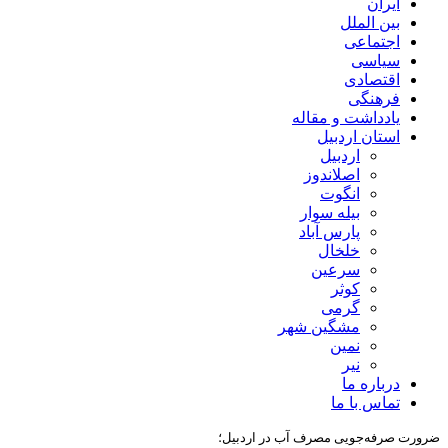
ایران
بین الملل
اجتماعی
سیاسی
اقتصادی
فرهنگی
یادداشت و مقاله
استان اردبیل
اردبیل
اصلاندوز
انگوت
بیله سوار
پارس آباد
خلخال
سرعین
کوثر
گرمی
مشگین شهر
نمین
نیر
درباره ما
تماس با ما
ضرورت صرفه‌جویی مصرف آب در اردبیل؛