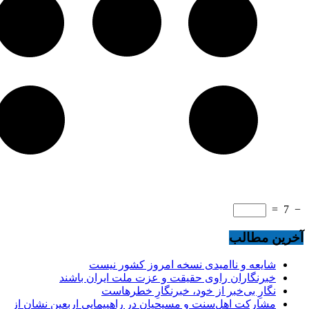
=
7
−
آخرین مطالب
شایعه و ناامیدی نسخه امروز کشور نیست
خبرنگاران راوی حقیقت و عزت ملت ایران باشند
نگارِ بی‌خبر از خود، خبرنگارِ خطرهاست
مشارکت اهل‌سنت و مسیحیان در راهپیمایی اربعین نشان از