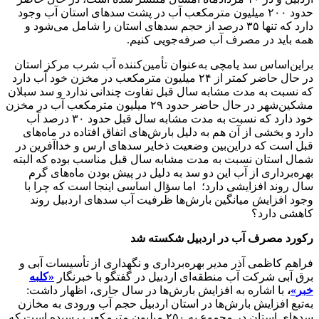
حدود ۲۰۰ میلیون مترمکعب آب در پشت سدهای استان آب وجود
دارد که تنها ۳۵ درصد از حجم سدهای استان را شامل می‌شود و
همه باید در مصرف آب صرفه‌جویی کنیم.
براین‌اساس سد یامچی به‌عنوان تأمین‌کننده آب شرب مرکز استان
در حال حاضر کمتر از ۲۴ میلیون مترمکعب در مخزن خود آب دارد
که نسبت به مدت مشابه سال قبل تفاوت چندانی ندارد و سد سبلان
مشکین‌شهر در حال حاضر حدود ۲۹ میلیون مترمکعب آب در مخزن
خود دارد که نسبت به مدت مشابه سال قبل حدود ۳۰ درصد آب
دارد و بخشی از آن هم به دلیل بارش‌های اتفاق افتاده در ماه‌های
قبل است که دراین‌بین وضعیت ذخایر سدهای ارس و خداآفرین در
شمال استان نسبت به مدت مشابه سال قبل مناسب بوده که البته
بهره‌برداری از آب این دو سد به دلیل در پیش بودن ماه‌های گرم
سال روند افزایشی دارد؛ اما سؤال اساسی اینجا است که چرا با
وجود افزایش میانگین بارش‌ها ظرفیت آب سدهای اردبیل روند
کاهشی دارد؟
رکورد مصرف آب در اردبیل شکسته شد
فراهم کاظمی آذر مدیر بهره‌برداری و نگهداری از تأسیسات آبی و
برق آبی شرکت آب منطقه‌ای اردبیل در گفتگو با خبرنگار
«کلبه
خبر»
،
با اشاره به افزایش بارش‌ها در سال جاری، اظهار داشت:
به‌تبع افزایش بارش‌ها در استان اردبیل حجم آب ورودی به مخازن
سدهای استان در مجموع به ۲۵۰ میلیون مترمکعب رسیده است که