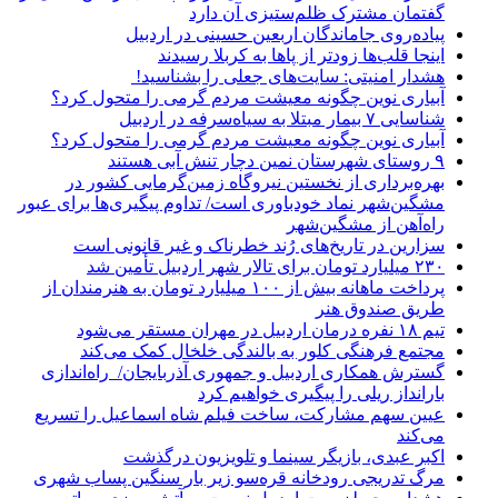
گفتمان مشترک ظلم‌ستیزی آن دارد
پیاده‌روی جاماندگان اربعین حسینی در اردبیل
اینجا قلب‌ها زودتر از پاها به کربلا رسیدند
هشدار امنیتی: سایت‌های جعلی را بشناسید!
آبیاری نوین چگونه معیشت مردم گرمی را متحول کرد؟
شناسایی ۷ بیمار مبتلا به سیاه‌سرفه در اردبیل
آبیاری نوین چگونه معیشت مردم گرمی را متحول کرد؟
۹ روستای شهرستان نمین دچار تنش آبی هستند
بهره‌برداری از نخستین نیروگاه زمین‌گرمایی کشور در
مشگین‌شهر نماد خودباوری است/ تداوم پیگیری‌ها برای عبور
راه‌آهن از مشگین‌شهر
سزارین در تاریخ‌های رُند خطرناک و غیر قانونی است
۲۳۰ میلیارد تومان برای تالار شهر اردبیل تأمین شد
پرداخت ماهانه بیش از ۱۰۰ میلیارد تومان به هنرمندان از
طریق صندوق هنر
تیم ۱۸ نفره درمان اردبیل در مهران مستقر می‌شود
مجتمع فرهنگی کلور به بالندگی خلخال کمک می‌کند
گسترش همکاری اردبیل و جمهوری آذربایجان/ راه‌اندازی
بارانداز ریلی را پیگیری خواهیم کرد
عیین سهم مشارکت، ساخت فیلم شاه‌ اسماعیل را تسریع
می‌کند
اکبر عبدی، بازیگر سینما و تلویزیون درگذشت
مرگ تدریجی رودخانه قره‌سو زیر بار سنگین پساب شهری