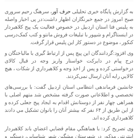
به گزارش پایگاه خبری تحلیلی
حرف آور
، سرهنگ رحیم سروری
صبح امروز در جمع خبرنگاران اظهار داشت:در پی اخبار واصله
به پلیس فتا استان اردبیل در خصوص فعالیت یک پیج کلاهبردار
در اینستاگرام و شیپور با تبليغات فروش مانتو و کتب کمک‌درسی
کنکور ، موضوع در دستور کار این پلیس قرار گرفت.
وی افزود:گردانندگان اين پيچ پس از ارتباط‌ گیری با مالباختگان و
درج پيام در دايرکت خواستار واريز وجه در قبال کالای
درخواستی کرده و پس از اخذ وجه و كلاهبرداري از شكات ، هيچ
کالايي رابه آنان ارسال نمی‌کردند.
جانشین فرماندهی انتظامی استان اردبیل گفت: با بررسی‌های
تخصصي و اطلاعاتي صورت گرفته مشخص شد متهم اصلی با
همراهی چهار نفر از دوستانش اقدام به ایجاد پیج جعلی کرده و
از اين طريق از ۶۴ نفر که بيشتر آنان را بانوان تشکیل مي دادند
كلاهبرداري کرده اند.
وی تصریح کرد: با هماهنگي مقام قضايي اعضاي باند کلاهبردار
اينترنتي مذكور در شهرستان مشگين شهر شناسايي، دستگير و