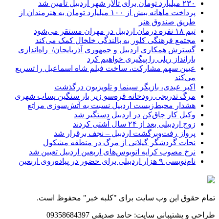
۲۳۰ میلیارد تومان برای تالار شهر اردبیل تأمین شد
پرداخت ماهانه بیش از ۱۰۰ میلیارد تومان به هنرمندان از
طریق صندوق هنر
تیم ۱۸ نفره درمان اردبیل در مهران مستقر می‌شود
مجتمع فرهنگی کلور به بالندگی خلخال کمک می‌کند
گسترش همکاری اردبیل و جمهوری آذربایجان/ راه‌اندازی
بارانداز ریلی را پیگیری خواهیم کرد
عیین سهم مشارکت، ساخت فیلم شاه‌ اسماعیل را تسریع
می‌کند
اکبر عبدی، بازیگر سینما و تلویزیون درگذشت
مرگ تدریجی رودخانه قره‌سو زیر بار سنگین پساب شهری
هشدار محیط‌زیست اردبیل نسبت به آتش‌سوزی مراتع
وکیل کار چاق‌کن در اردبیل دستگیر شد
زوج اردبیلی بعد از ۲۴ سال آشتی کردند
پرواز رفت‌وبرگشت اردبیل – نجف برقرار شد
نجات گردشگر گیلانی از مرگ در منطقه مشکول
نرخ مصوب کرایه اتوبوس‌های اربعین اردبیل تعیین شد
نام‌نویسی ۹ هزار اردبیلی برای حضور در پیاده‌روی اربعین
تمام حقوق این وب سایت برای "کلبه خبر" محفوظ است.
طراحی و پشتیبانی سایت: حامد صدیقی 09358684397