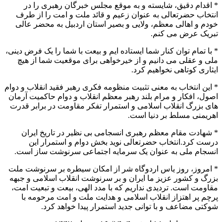
* اقدام دقیق، شایسته و به موقع مجلس خبرگان رهبری را در
انتخاب حضرتعالی به عنوان زعیم و قائد ملت و امت را از طرف
خودم و اهالی معظم، ولایی و بصیر استان اردبیل به محضر عالی
تبریک عرض می کنم.
* با تمام توان کنار شما ایستاده ایم و بیعت با شما را یک فرض دینی،
ملی و عقلی می دانیم و از خیرخواهی برای موقعیت شما از هیچ
ایثاری کوتاهی نخواهیم کرد.
* این انتخاب به معنی تثبیت منظومه فکری رهبر فقید انقلاب و دوام
اصول، افکار و مرام بلند رهبر معظم انقلاب و دوام حاکمیت آرمان
های بزرگ انقلاب اسلامی و استمرار تفکر مقاومت در برابر قدرت
اهریمنی مسلط بر دنیا است.
* شهادت مقام معظم رهبری انسجامی بی نظیر در تاریخ ایران
درست کرد.انتخاب حضرتعالی نوید بخش دوام و استمرار این
انسجام ملی به عنوان یک سرمایه اجتماعی سرنوشت ساز است.
* امروز، روز یاس اردوگاه شر از امکان سیطره بر سرنوشت ملت
بزرگ و کشور عزیز ما ایران و بر سرنوشت انقلاب اسلامی و جبهه
مقاومت است. تردیدی نداریم که با مدد الهی، بیعت و تبعیت امت،
پرچم پر اهتزاز انقلاب اسلامی و هدایت ملت و امت مرحومه با
شوکتی مضاعف و با توانی جدید استمرار پیدا خواهد کرد.