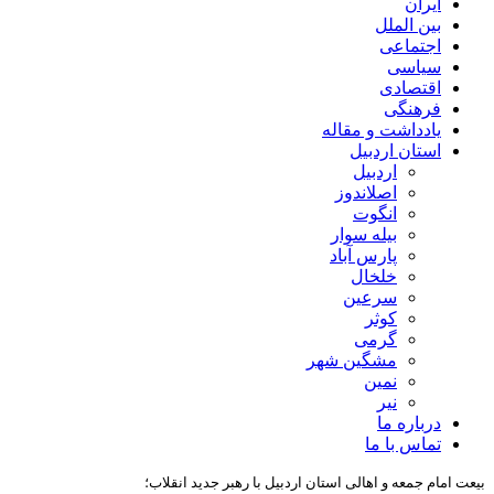
ایران
بین الملل
اجتماعی
سیاسی
اقتصادی
فرهنگی
یادداشت و مقاله
استان اردبیل
اردبیل
اصلاندوز
انگوت
بیله سوار
پارس آباد
خلخال
سرعین
کوثر
گرمی
مشگین شهر
نمین
نیر
درباره ما
تماس با ما
بیعت امام جمعه و اهالی استان اردبیل با رهبر جدید انقلاب؛