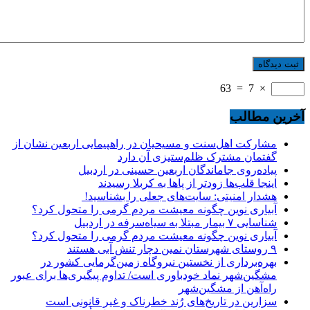
63
=
7
×
آخرین مطالب
مشارکت اهل‌سنت و مسیحیان در راهپیمایی اربعین نشان از
گفتمان مشترک ظلم‌ستیزی آن دارد
پیاده‌روی جاماندگان اربعین حسینی در اردبیل
اینجا قلب‌ها زودتر از پاها به کربلا رسیدند
هشدار امنیتی: سایت‌های جعلی را بشناسید!
آبیاری نوین چگونه معیشت مردم گرمی را متحول کرد؟
شناسایی ۷ بیمار مبتلا به سیاه‌سرفه در اردبیل
آبیاری نوین چگونه معیشت مردم گرمی را متحول کرد؟
۹ روستای شهرستان نمین دچار تنش آبی هستند
بهره‌برداری از نخستین نیروگاه زمین‌گرمایی کشور در
مشگین‌شهر نماد خودباوری است/ تداوم پیگیری‌ها برای عبور
راه‌آهن از مشگین‌شهر
سزارین در تاریخ‌های رُند خطرناک و غیر قانونی است