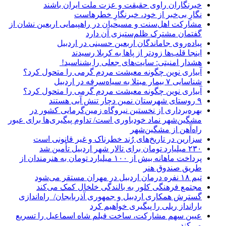
خبرنگاران راوی حقیقت و عزت ملت ایران باشند
نگارِ بی‌خبر از خود، خبرنگارِ خطرهاست
مشارکت اهل‌سنت و مسیحیان در راهپیمایی اربعین نشان از
گفتمان مشترک ظلم‌ستیزی آن دارد
پیاده‌روی جاماندگان اربعین حسینی در اردبیل
اینجا قلب‌ها زودتر از پاها به کربلا رسیدند
هشدار امنیتی: سایت‌های جعلی را بشناسید!
آبیاری نوین چگونه معیشت مردم گرمی را متحول کرد؟
شناسایی ۷ بیمار مبتلا به سیاه‌سرفه در اردبیل
آبیاری نوین چگونه معیشت مردم گرمی را متحول کرد؟
۹ روستای شهرستان نمین دچار تنش آبی هستند
بهره‌برداری از نخستین نیروگاه زمین‌گرمایی کشور در
مشگین‌شهر نماد خودباوری است/ تداوم پیگیری‌ها برای عبور
راه‌آهن از مشگین‌شهر
سزارین در تاریخ‌های رُند خطرناک و غیر قانونی است
۲۳۰ میلیارد تومان برای تالار شهر اردبیل تأمین شد
پرداخت ماهانه بیش از ۱۰۰ میلیارد تومان به هنرمندان از
طریق صندوق هنر
تیم ۱۸ نفره درمان اردبیل در مهران مستقر می‌شود
مجتمع فرهنگی کلور به بالندگی خلخال کمک می‌کند
گسترش همکاری اردبیل و جمهوری آذربایجان/ راه‌اندازی
بارانداز ریلی را پیگیری خواهیم کرد
عیین سهم مشارکت، ساخت فیلم شاه‌ اسماعیل را تسریع
می‌کند