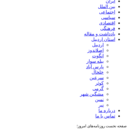
ایران
بین الملل
اجتماعی
سیاسی
اقتصادی
فرهنگی
یادداشت و مقاله
استان اردبیل
اردبیل
اصلاندوز
انگوت
بیله سوار
پارس آباد
خلخال
سرعین
کوثر
گرمی
مشگین شهر
نمین
نیر
درباره ما
تماس با ما
صفحه نخست روزنامه‌های امروز؛